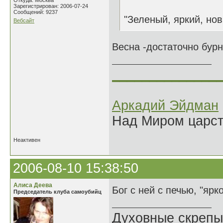
Откуда: Москва
Зарегистрирован: 2006-07-24
Сообщений: 9237
"Зеленый, яркий, нов
Вебсайт
Весна -достаточно бурн
______________
Аркадий Эйдман
Над Миром царс
Неактивен
2006-08-10 15:38:50
Алиса Деева
Бог с ней с печью, "яр
Председатель клуба самоубийц
Духовные скрепы