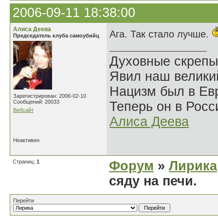
2006-09-11 18:38:00
Алиса Деева
Ага. Так стало лучше.
Председатель клуба самоубийц
Духовные скрепы
Явил наш велики
Нацизм был в Евр
Зарегистрирован: 2006-02-10
Сообщений: 20033
Теперь он в Росс
Вебсайт
Алиса Деева
Неактивен
Страниц:
1
Форум
»
Лирика
сяду на печи.
Перейти