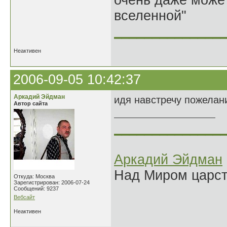
очень даже может
вселенной"
______________
Неактивен
2006-09-05 10:42:37
Аркадий Эйдман
идя навстречу пожелан
Автор сайта
______________
Аркадий Эйдман
Над Миром царс
Откуда: Москва
Зарегистрирован: 2006-07-24
Сообщений: 9237
Вебсайт
Неактивен