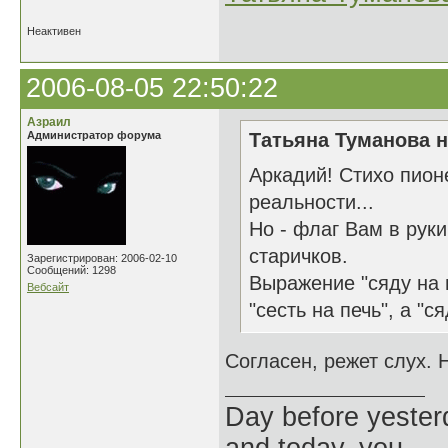
Неактивен
2006-08-05 22:50:22
Азраил
Администратор форума
Татьяна Туманова н
Аркадий! Стихо пион
реальности...
Но - флаг Вам в рук
старичков.
Зарегистрирован: 2006-02-10
Сообщений: 1298
Выражение "сяду на 
Вебсайт
"сесть на печь", а "с
Согласен, режет слух. 
Day before yesterd