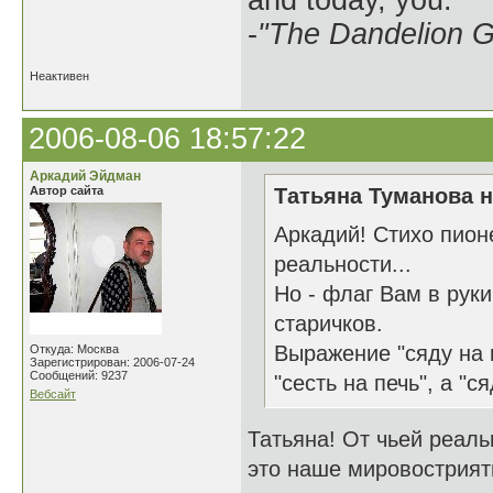
and today, you.
-
"The Dandelion Gi
Неактивен
2006-08-06 18:57:22
Аркадий Эйдман
Автор сайта
Татьяна Туманова н
Аркадий! Стихо пион
реальности...
Но - флаг Вам в рук
старичков.
Выражение "сяду на 
Откуда: Москва
Зарегистрирован: 2006-07-24
Сообщений: 9237
"сесть на печь", а "с
Вебсайт
Татьяна! От чьей реаль
это наше мировострияти