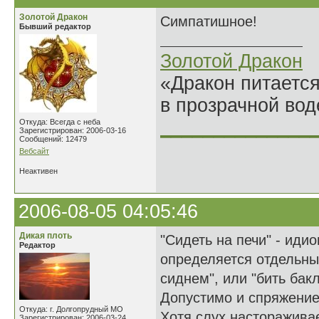
Золотой Дракон
Симпатишное!
Бывший редактор
Золотой Дракон
«Дракон питается
в прозрачной во
______________
Откуда: Всегда с неба
Зарегистрирован: 2006-03-16
Сообщений: 12479
Вебсайт
Неактивен
2006-08-05 04:05:46
Дикая плоть
"Сидеть на печи" - иди
Редактор
определяется отдельны
сиднем", или "бить бак
Допустимо и спряжение
Откуда: г. Долгопрудный МО
Хотя слух настораживае
Зарегистрирован: 2006-03-24