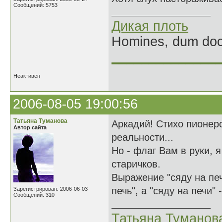
Сообщений: 5753
Дикая плоть
Homines, dum doce
______________
Неактивен
2006-08-05 19:00:56
Татьяна Туманова
Аркадий! Стихо пионерс
Автор сайта
реальности...
Но - флаг Вам в руки, 
старичков.
Выражение "сяду на печ
печь", а "сяду на печи"
Зарегистрирован: 2006-06-03
Сообщений: 310
Татьяна Туманов