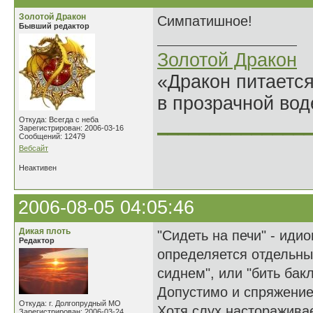
Золотой Дракон
Симпатишное!
Бывший редактор
Золотой Дракон
«Дракон питается
в прозрачной во
______________
Откуда: Всегда с неба
Зарегистрирован: 2006-03-16
Сообщений: 12479
Вебсайт
Неактивен
2006-08-05 04:05:46
Дикая плоть
"Сидеть на печи" - иди
Редактор
определяется отдельны
сиднем", или "бить бак
Допустимо и спряжение
Откуда: г. Долгопрудный МО
Хотя слух настораживае
Зарегистрирован: 2006-03-24