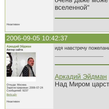
очень даже может
вселенной"
______________
Неактивен
2006-09-05 10:42:37
Аркадий Эйдман
идя навстречу пожелан
Автор сайта
______________
Аркадий Эйдман
Над Миром царс
Откуда: Москва
Зарегистрирован: 2006-07-24
Сообщений: 9237
Вебсайт
Неактивен