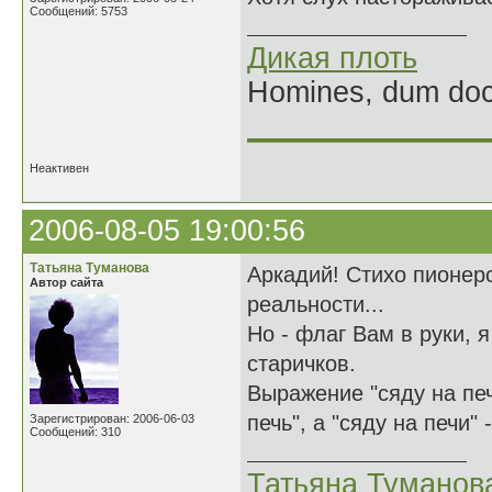
Сообщений: 5753
Дикая плоть
Homines, dum doce
______________
Неактивен
2006-08-05 19:00:56
Татьяна Туманова
Аркадий! Стихо пионерс
Автор сайта
реальности...
Но - флаг Вам в руки, 
старичков.
Выражение "сяду на печ
печь", а "сяду на печи"
Зарегистрирован: 2006-06-03
Сообщений: 310
Татьяна Туманов