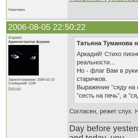
Неактивен
2006-08-05 22:50:22
Азраил
Администратор форума
Татьяна Туманова н
Аркадий! Стихо пион
реальности...
Но - флаг Вам в рук
старичков.
Зарегистрирован: 2006-02-10
Сообщений: 1298
Выражение "сяду на 
Вебсайт
"сесть на печь", а "с
Согласен, режет слух. 
Day before yesterd