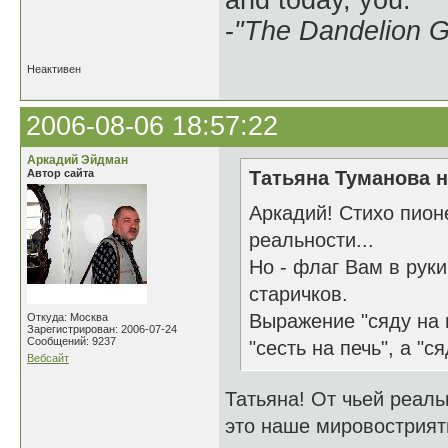
and today, you.
-
"The Dandelion Gi
Неактивен
2006-08-06 18:57:22
Аркадий Эйдман
Автор сайта
Татьяна Туманова н
Аркадий! Стихо пион
реальности...
Но - флаг Вам в рук
старичков.
Выражение "сяду на 
Откуда: Москва
Зарегистрирован: 2006-07-24
Сообщений: 9237
"сесть на печь", а "с
Вебсайт
Татьяна! От чьей реаль
это наше мировострияти