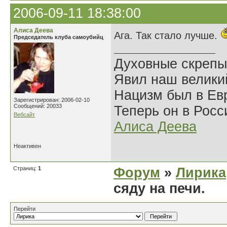
2006-09-11 18:38:00
Алиса Деева
Ага. Так стало лучше.
Председатель клуба самоубийц
Духовные скрепы
Явил наш велики
Нацизм был в Евр
Зарегистрирован: 2006-02-10
Сообщений: 20033
Теперь он в Росс
Вебсайт
Алиса Деева
Неактивен
Страниц:
1
Форум
»
Лирика
сяду на печи.
Перейти