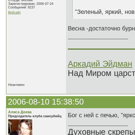
Откуда: Москва
Зарегистрирован: 2006-07-24
Сообщений: 9237
"Зеленый, яркий, нов
Вебсайт
Весна -достаточно бурн
______________
Аркадий Эйдман
Над Миром царс
Неактивен
2006-08-10 15:38:50
Алиса Деева
Бог с ней с печью, "яр
Председатель клуба самоубийц
Духовные скрепы