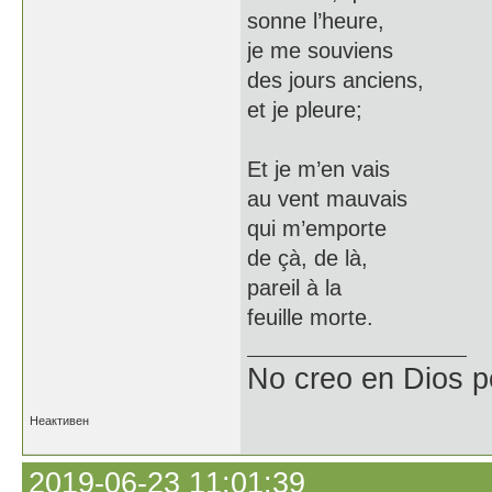
sonne l’heure,
je me souviens
des jours anciens,
et je pleure;
Et je m’en vais
au vent mauvais
qui m’emporte
de çà, de là,
pareil à la
feuille morte.
No creo en Dios p
Неактивен
2019-06-23 11:01:39