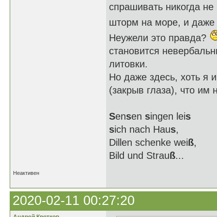
спрашивать никогда не 
шторм на море, и даже
Неужели это правда?
становится невербальн
литовки.
Но даже здесь, хоть я 
(закрыв глаза), что им
S
en
s
en
s
ingen lei
s
s
ich nach Hau
s
,
Dillen schenke wei
ß
,
Bild und Strau
ß
...
Неактивен
2020-02-11 00:27:20