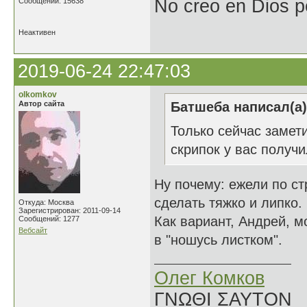
No creo en Dios p
Сообщений: 15638
Неактивен
2019-06-24 22:47:03
olkomkov
Автор сайта
Батшеба написал(а)
Только сейчас замет
скрипок у вас получи
Ну почему: ежели по ст
сделать тяжко и липко.
Откуда: Москва
Зарегистрирован: 2011-09-14
Как вариант, Андрей, м
Сообщений: 1277
Вебсайт
в "ношусь листком".
Олег Комков
ΓΝΩΘΙ ΣΑΥΤΟΝ