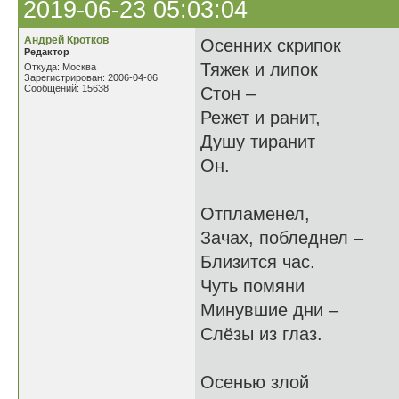
2019-06-23 05:03:04
Андрей Кротков
Осенних скрипок
Редактор
Тяжек и липок
Откуда: Москва
Зарегистрирован: 2006-04-06
Сообщений: 15638
Стон –
Режет и ранит,
Душу тиранит
Он.
Отпламенел,
Зачах, побледнел –
Близится час.
Чуть помяни
Минувшие дни –
Слёзы из глаз.
Осенью злой