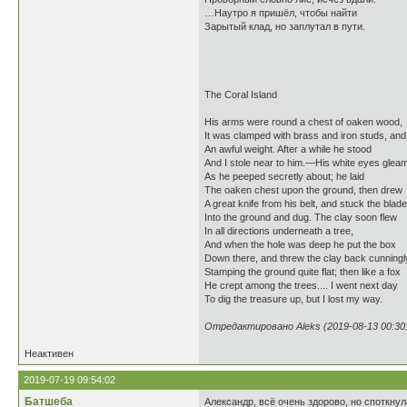
…Наутро я пришёл, чтобы найти
Зарытый клад, но заплутал в пути.
The Coral Island
His arms were round a chest of oaken wood,
It was clamped with brass and iron studs, a
An awful weight. After a while he stood
And I stole near to him.—His white eyes glea
As he peeped secretly about; he laid
The oaken chest upon the ground, then drew
A great knife from his belt, and stuck the blade
Into the ground and dug. The clay soon flew
In all directions underneath a tree,
And when the hole was deep he put the box
Down there, and threw the clay back cunningl
Stamping the ground quite flat; then like a fox
He crept among the trees.... I went next day
To dig the treasure up, but I lost my way.
Отредактировано Aleks (2019-08-13 00:30
Неактивен
2019-07-19 09:54:02
Батшеба
Александр, всё очень здорово, но споткнула