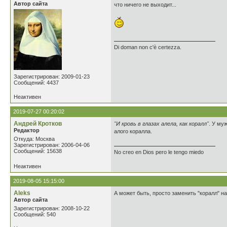
Автор сайта
что ничего не выходит...
Di doman non c'è certezza.
Зарегистрирован: 2009-01-23
Сообщений: 4437
Неактивен
2019-07-27 00:20:02
Андрей Кротков
"И кровь в глазах алела, как коралл"
. У му
Редактор
алого коралла.
Откуда: Москва
Зарегистрирован: 2006-04-06
Сообщений: 15638
No creo en Dios pero le tengo miedo
Неактивен
2019-08-05 15:15:00
Aleks
А может быть, просто заменить "коралл" на
Автор сайта
Зарегистрирован: 2008-10-22
Сообщений: 540