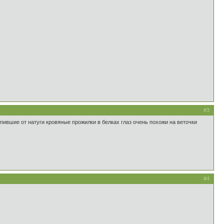
#3
упившие от натуги кровяные прожилки в белках глаз очень похожи на веточки
#4