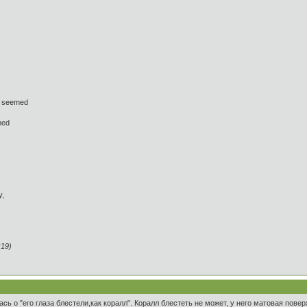
nd seemed
med
y,
:19)
сь о "его глаза блестели,как коралл". Коралл блестеть не может, у него матовая повер