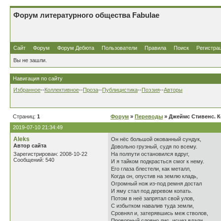
Форум литературного общества Fabulae
Сайт
Форум
Форум Дебюта
Пользователи
Правила
Поиск
Регистра
Вы не зашли.
Навигация по сайту
Избранное
--
Коллективное
--
Проза
--
Публицистика
--
Поэзия
--
Авторы
Страниц:
1
Форум
»
Переводы
» Джеймс Стивенс. 
2019-07-10 21:34:49
Aleks
Он нёс большой окованный сундук,
Автор сайта
Довольно грузный, судя по всему.
Зарегистрирован: 2008-10-22
На полпути остановился вдруг,
Сообщений: 540
И я тайком подкрасться смог к нему.
Его глаза блестели, как металл,
Когда он, опустив на землю кладь,
Огромный нож из-под ремня достал
И яму стал под деревом копать.
Потом в неё запрятал свой улов,
С избытком навалив туда земли,
Сровнял и, затерявшись меж стволов,
Проворный словно лис, исчез вдали.