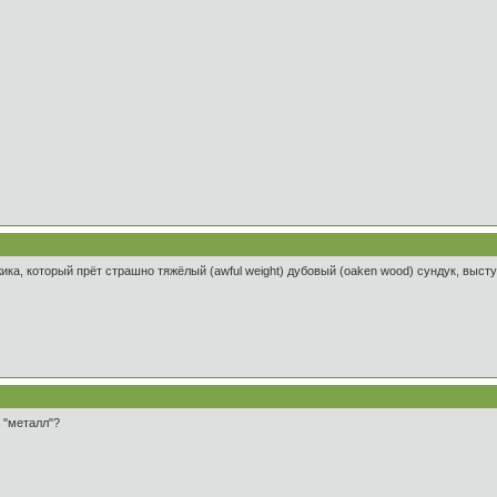
жика, который прёт страшно тяжёлый (awful weight) дубовый (oaken wood) сундук, выст
 "металл"?