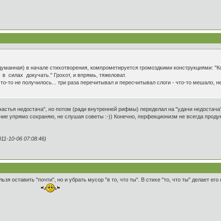
адуманная) в начале стихотворения, компрометируется громоздкими конструкциями: "
в силах докучать." Грохот, и впрямь, тяжеловат.
что-то не получилось... три раза перечитывал и пересчитывал слоги - что-то мешало, н
частья недостача", но потом (ради внутренней рифмы) переделал на "удачи недостача".
ние упрямо сохраняю, не слушая советы :-)) Конечно, перфекционизм не всегда продук
1-10-06 07:08:46)
зя оставить "почти", но и убрать мусор "в то, что ты". В стихе "то, что ты" делает е