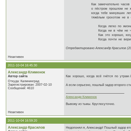
Как замечательно часов не 
о пёстром прошлом не жалея
когда тебе минувших лет ка
тяжёлым грохотом не в сила
Когда легко по жизни ты
Когда ни в чём не чувств
Как это хорошо, когда н
Когда почти не веришь, ч
Отредактировано Александр Красилов (201
Неактивен
2011-10-04 16:45:30
Александр Клименок
Автор сайта
Как хорошо, когда всё гнётся по утрам //
Откуда: Калининград
Зарегистрирован: 2007-02-10
А если серьезно, пошлый задор второго ст
Сообщений: 4610
Александр Клименок
Вывожу из тьмы. Круглосуточно.
Неактивен
2011-10-04 16:59:20
Александр Красилов
Недопонял я, Александр! Пошлый задор втор