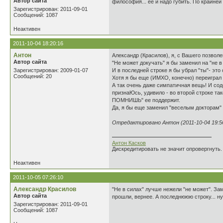
Автор сайта
философия... её и надо губить. По крайней
Зарегистрирован: 2011-09-01
Сообщений: 1087
Неактивен
2011-10-04 18:20:16
Антон
Александр (Красилов), я, с Вашего позволе
Автор сайта
"Не может докучать" я бы заменил на "не в
Зарегистрирован: 2009-01-07
И в последней строке я бы убрал "ты"- это
Сообщений: 20
Хотя я бы еще (ИМХО, конечно) переиграл
А так очень даже симпатичная вещь! И сод
признаЮсь, удивило - во второй строке та
ПОМНИШЬ" ее поддержит.
Да, я бы еще заменил "веселым докторам" 
Отредактировано Антон (2011-10-04 19:5
Антон Касков
Дискредитировать не значит опровергнуть.
Неактивен
2011-10-05 07:26:10
Александр Красилов
"Не в силах" лучше нежели "не может". Зам
Автор сайта
прошли, вернее. А последнююю строку... ну
Зарегистрирован: 2011-09-01
Сообщений: 1087