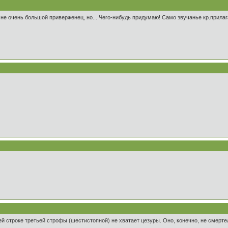
не очень большой приверженец, но... Чего-нибудь придумаю! Само звучанье кр.прилага
ей строке третьей строфы (шестистопной) не хватает цезуры. Оно, конечно, не смертел