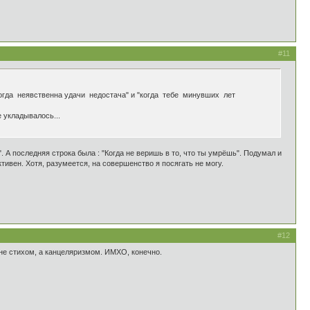
#11
Когда неявственна удачи недостача" и "когда тебе минувших лет
е укладывалось...
 А последняя строка была : "Когда не веришь в то, что ты умрёшь". Подумал и
тивен. Хотя, разумеется, на совершенство я посягать не могу.
#12
го не стихом, а канцеляризмом. ИМХО, конечно.