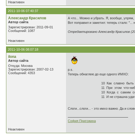
Неактивен
2011-10-06 07:40:37
Александр Красилов
А что... Можно и убрать. Я, вообще, упрям,
Автор сайта
Вот поправил и заметил: теперь стало: "..
Зарегистрирован: 2011-09-01
Сообщений: 1087
Отредактировано Александр Красилов (201
Неактивен
2011-10-06 08:07:18
ilona
Автор сайта
Откуда: Москва
Зарегистрирован: 2007-02-13
p.s.
Сообщений: 4353
Теперь обнаглею до еще одного ИМХО:
10 Как славно быть у сла
11 При этом что-нибудь, ко
10 Когда с самим собою 
11 И не страшна удачи не
Слоги...слоги... - это имхо важно. Да и с
София Пригожина
Неактивен