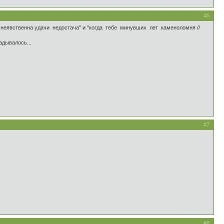
#6
а неявственна удачи недостача" и "когда тебе минувших лет каменоломня //
адывалось...
#7
#8