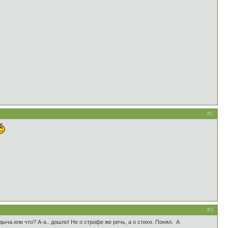
#2
#3
ыча или что? А-а.. дошло! Не о строфе же речь, а о стихе. Понял. А