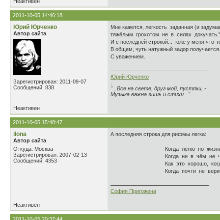
Неактивен
2011-10-05 14:46:18
Юрий Юрченко
Мне кажется, легкость заданная (и задум
Автор сайта
тяжёлым грохотом не в силах докучать." 
И с последней строкой... тоже у меня что-
В общем, чуть натужный задор получается.
С уважением.
Юрий Юрченко
Зарегистрирован: 2011-09-07
.
Сообщений: 838
"...Все на свете, друг мой, пустяки, -
Музыка важна лишь и стихи..."
Неактивен
2011-10-05 15:48:47
ilona
А последняя строка для рифмы легка:
Автор сайта
Откуда: Москва
Когда легко по жизни ты
Зарегистрирован: 2007-02-13
Когда ни в чём не чувств
Сообщений: 4353
Как это хорошо, когда н
Когда почти не веришь, ч
София Пригожина
Неактивен
2011-10-05 20:37:44