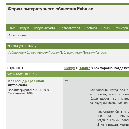
Форум литературного общества Fabulae
Сайт
Форум
Форум Дебюта
Пользователи
Правила
Поиск
Регистра
Вы не зашли.
Навигация по сайту
Избранное
--
Коллективное
--
Проза
--
Публицистика
--
Поэзия
--
Авторы
Страниц:
1
Форум
»
Лирика
» Как хорошо, когда всё
2011-10-04 16:18:15
Александр Красилов
***
Автор сайта
Зарегистрирован: 2011-09-01
Как хорошо, когда всё гнётс
Сообщений: 1087
и то стоит, чему не стόит пр
Когда здоров ты, и к весёл
за скудной помощью не нужн
Как славно быть у славы
при этом что-нибудь, коне
Когда с самим собою ты
И не страшит удачи нед