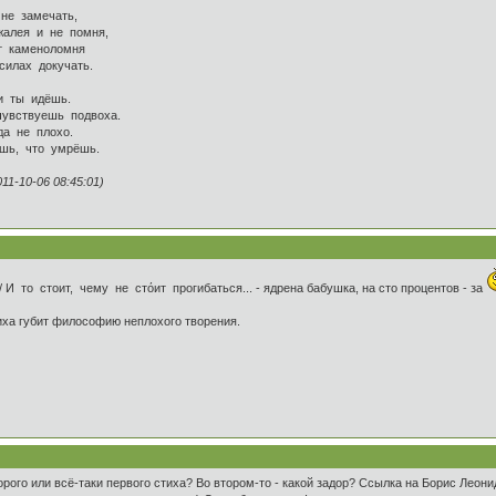
замечать,
 и не помня,
меноломня
х докучать.
 идёшь.
уешь подвоха.
е плохо.
то умрёшь.
1-10-06 08:45:01)
 И то стоит, чему не стόит прогибаться... - ядрена бабушка, на сто процентов - за
иха губит философию неплохого творения.
ого или всё-таки первого стиха? Во втором-то - какой задор? Ссылка на Борис Леонид