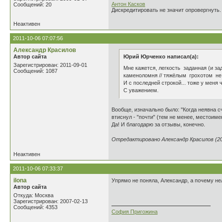
Антон Касков
Сообщений: 20
Дискредитировать не значит опровергнуть.
Неактивен
2011-10-06 07:07:56
Александр Красилов
Автор сайта
Юрий Юрченко написал(а):
Зарегистрирован: 2011-09-01
Мне кажется, легкость заданная (и з
Сообщений: 1087
каменоломня // тяжёлым грохотом не 
И с последней строкой... тоже у меня 
С уважением.
Вообще, изначально было: "Когда неявна с
втиснул - "почти" (тем не менее, местоиме
Да! И благодарю за отзывы, конечно.
Отредактировано Александр Красилов (201
Неактивен
2011-10-06 07:33:37
ilona
Упрямо не поняла, Александр, а почему нель
Автор сайта
Откуда: Москва
Зарегистрирован: 2007-02-13
Сообщений: 4353
София Пригожина