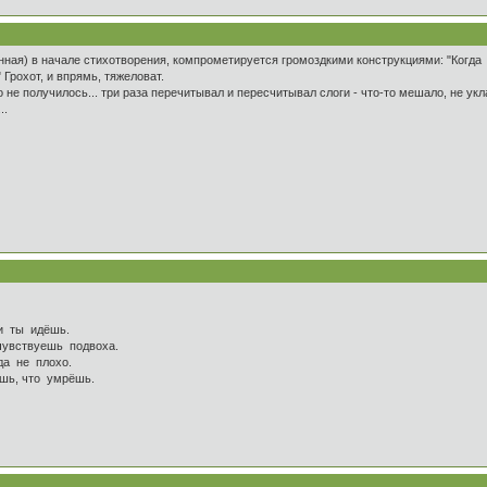
анная) в начале стихотворения, компрометируется громоздкими конструкциями: "Когд
Грохот, и впрямь, тяжеловат.
то не получилось... три раза перечитывал и пересчитывал слоги - что-то мешало, не укл
..
 идёшь.
уешь подвоха.
е плохо.
то умрёшь.