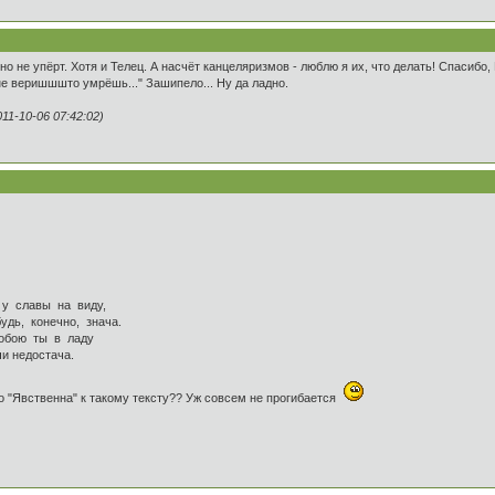
 но не упёрт. Хотя и Телец. А насчёт канцеляризмов - люблю я их, что делать! Спасибо
. не веришшшто умрёшь..." Зашипело... Ну да ладно.
1-10-06 07:42:02)
вы на виду,
нечно, знача.
ты в ладу
достача.
лово "Явственна" к такому тексту?? Уж совсем не прогибается