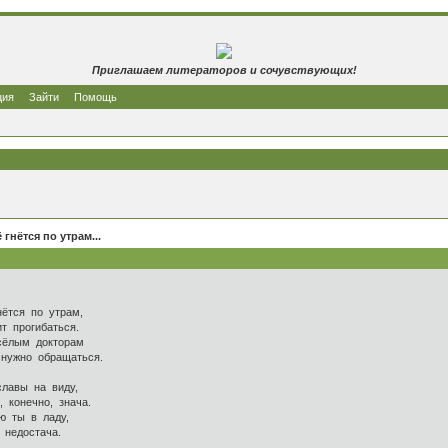
Приглашаем литераторов и сочувствующих!
ция
Зайти
Помощь
 гнётся по утрам...
я по утрам,
огибаться.
ым докторам
о обращаться.
 на виду,
чно, знача.
 в ладу,
остача.