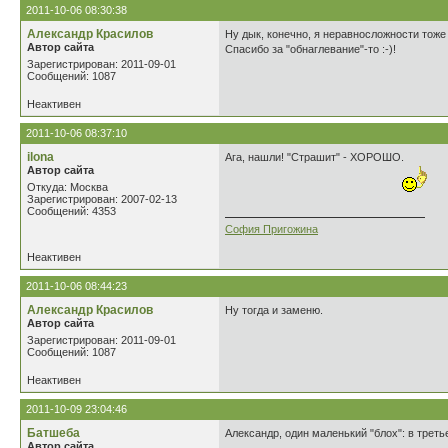
2011-10-06 08:30:38
Александр Красилов
Ну дык, конечно, я неравносложности тоже 
Автор сайта
Спасибо за "обнаглевание"-то :-)!
Зарегистрирован: 2011-09-01
Сообщений: 1087
Неактивен
2011-10-06 08:37:10
ilona
Ага, нашли! "Страшит" - ХОРОШО.
Автор сайта
Откуда: Москва
Зарегистрирован: 2007-02-13
Сообщений: 4353
София Пригожина
Неактивен
2011-10-06 08:44:23
Александр Красилов
Ну тогда и заменю.
Автор сайта
Зарегистрирован: 2011-09-01
Сообщений: 1087
Неактивен
2011-10-09 23:04:46
Батшеба
Александр, один маленький "блох": в треть
Автор сайта