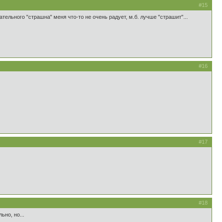
#15
тельного "страшна" меня что-то не очень радует, м.б. лучше "страшит"...
#16
#17
#18
ьно, но...