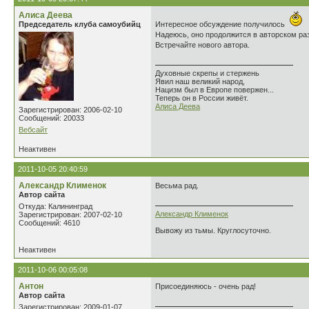
Алиса Деева
Председатель клуба самоубийц
Интересное обсуждение получилось
Надеюсь, оно продолжится в авторском ра
Встречайте нового автора.
Духовные скрепы и стержень
Явил наш великий народ,
Нацизм был в Европе повержен...
Теперь он в России живёт.
Алиса Деева
Зарегистрирован: 2006-02-10
Сообщений: 20033
Вебсайт
Неактивен
2011-10-05 20:40:59
Александр Клименок
Весьма рад.
Автор сайта
Откуда: Калининград
Александр Клименок
Зарегистрирован: 2007-02-10
Сообщений: 4610
Вывожу из тьмы. Круглосуточно.
Неактивен
2011-10-06 00:05:08
Антон
Присоединяюсь - очень рад!
Автор сайта
Зарегистрирован: 2009-01-07