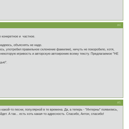
#4
е конкретное и частное.
надеюсь, объяснять не надо.
юсь, употребил правильное склонение фамилии), ничуть не покоробило, хотя,
т некоторую игривость и авторскую автоиронию всему тексту. Предлагаемое "НЕ
щью".
#5
 какой-то песни, популярной в те времена. Да, а теперь - "Интерны" появились,
т. А так... есть хоть какая-то адресность. Спасибо, Антон, спасибо!