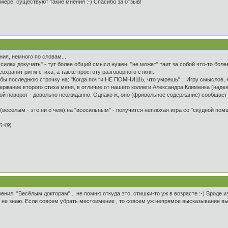
 мере, существуют такие мнения :-) Спасибо за отзыв!
ния, немного по словам...
 силах докучать" - тут более общий смысл нужен, "не может" таит за собой что-то боле
 сохранит ритм стиха, а также простоту разговорного стиля.
 бы последнюю строчку на: "Когда почти НЕ ПОМНИШЬ, что умрешь"... Игру смыслов, 
ержание второго стиха меня, в отличие от нашего коллеги Александра Клименка (наде
кой поворот - довольно неожиданно. Однако ж, оно (фривольное содержание) сообщае
(веселым - это ни о чем) на "всесильным" - получится неплохая игра со "скудной пом
6:49)
енил. "Весёлым докторам"... не помню откуда это, стишки-то уж в возрасте :-) Вроде из
 не знаю. Если совсем убрать местоимение , то совсем уж непрямое высказывание выйде