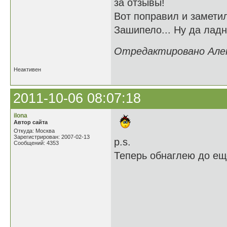
за отзывы!
Вот поправил и заметил
Зашипело... Ну да ладн
Отредактировано Алекс
Неактивен
2011-10-06 08:07:18
ilona
Автор сайта
Откуда: Москва
Зарегистрирован: 2007-02-13
p.s.
Сообщений: 4353
Теперь обнаглею до е
10 Как славн
11 При этом ч
10 Когда с с
11 И не стра