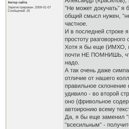
Александр (Красилов), 
Автор сайта
"Не может докучать" я б
Зарегистрирован: 2009-01-07
Сообщений: 20
общий смысл нужен, "не
частное.
И в последней строке я
простоту разговорного 
Хотя я бы еще (ИМХО, 
почти НЕ ПОМНИШЬ, что
надо.
А так очень даже симпа
отличие от нашего кол
правильное склонение 
удивило - во второй ст
оно (фривольное содер
автоиронию всему тек
Да, я бы еще заменил "
"всесильным" - получит