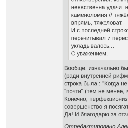
неявственна удачи 
каменоломня // тяжё
впрямь, тяжеловат.
И с последней строко
перечитывал и перес
укладывалось...
С уважением.
Вообще, изначально был
(ради внутренней рифм
строка была : "Когда н
"почти" (тем не менее,
Конечно, перфекционизм
совершенство я посягат
Да! И благодарю за отз
Отредактировано Алекс