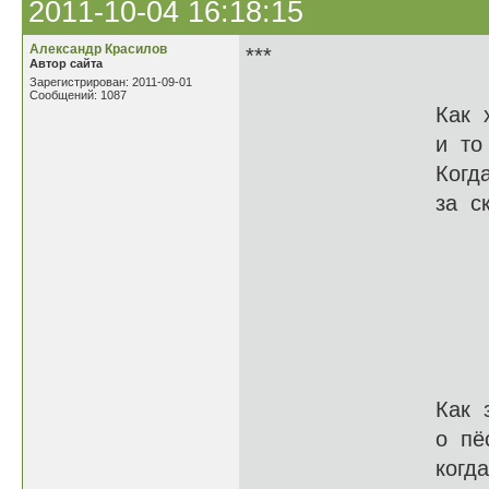
2011-10-04 16:18:15
Александр Красилов
***
Автор сайта
Зарегистрирован: 2011-09-01
Сообщений: 1087
Как хорошо, ко
и то стоит, че
Когда здоров т
за скудной пом
Как славно б
при этом что-
Когда с сами
И не страшит
Как замечатель
о пёстром про
когда тебе ми