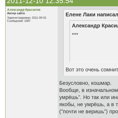
2011-12-10 12:35:54
Александр Красилов
Автор сайта
Елене Лаки написал
Зарегистрирован: 2011-09-01
Сообщений: 1087
Александр Красил
***
Как это х
Когда почт
Вот это очень сомни
Безусловно, кошмар.
Вообще, в изначальном 
умрёшь". Но так или ина
якобы, не умрёшь, а в 
("почти не веришь") пр