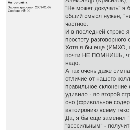
Александр (Красилов), 
Автор сайта
"Не может докучать" я б
Зарегистрирован: 2009-01-07
Сообщений: 20
общий смысл нужен, "не
частное.
И в последней строке я
простоту разговорного 
Хотя я бы еще (ИМХО, 
почти НЕ ПОМНИШЬ, что
надо.
А так очень даже симпа
отличие от нашего кол
правильное склонение 
удивило - во второй ст
оно (фривольное содер
автоиронию всему тек
Да, я бы еще заменил "
"всесильным" - получит