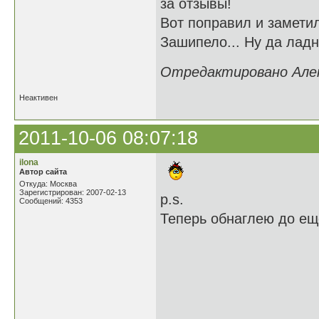
за отзывы!
Вот поправил и заметил
Зашипело... Ну да ладн
Отредактировано Алекс
Неактивен
2011-10-06 08:07:18
ilona
Автор сайта
Откуда: Москва
Зарегистрирован: 2007-02-13
p.s.
Сообщений: 4353
Теперь обнаглею до е
10 Как славн
11 При этом ч
10 Когда с с
11 И не стра