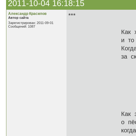
2011-10-04 16:18:15
Александр Красилов
***
Автор сайта
Зарегистрирован: 2011-09-01
Сообщений: 1087
Как хорошо, ко
и то стоит, че
Когда здоров т
за скудной пом
Как славно б
при этом что-
Когда с сами
И не страшит
Как замечатель
о пёстром про
когда тебе ми