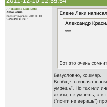
2011-12-10 12:35:54
Александр Красилов
Автор сайта
Елене Лаки написал
Зарегистрирован: 2011-09-01
Сообщений: 1087
Александр Красил
***
Как это х
Когда почт
Вот это очень сомни
Безусловно, кошмар.
Вообще, в изначальном 
умрёшь". Но так или ина
якобы, не умрёшь, а в 
("почти не веришь") пр