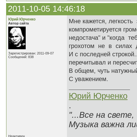
2011-10-05 14:46:18
Юрий Юрченко
Мне кажется, легкость 
Автор сайта
компрометируется гром
недостача" и "когда т
грохотом не в силах до
И с последней строкой..
Зарегистрирован: 2011-09-07
Сообщений: 838
перечитывал и пересчит
В общем, чуть натужный
С уважением.
Юрий Юрченко
.
"...Все на свете,
Музыка важна лиш
Неактивен