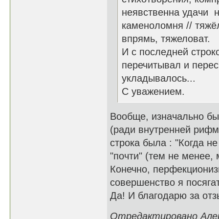
неявственна удачи 
каменоломня // тяжё
впрямь, тяжеловат.
И с последней строко
перечитывал и перес
укладывалось...
С уважением.
Вообще, изначально был
(ради внутренней рифм
строка была : "Когда н
"почти" (тем не менее,
Конечно, перфекционизм
совершенство я посягат
Да! И благодарю за отз
Отредактировано Алекс