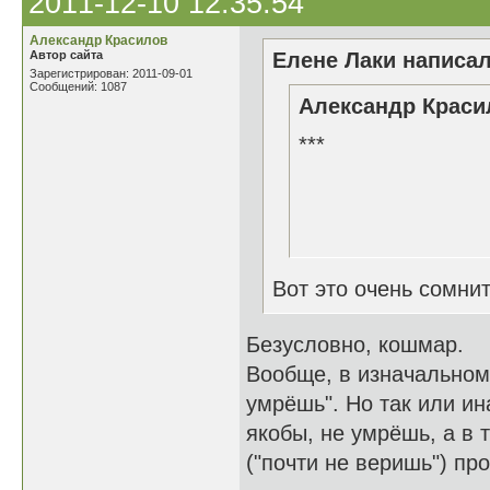
2011-12-10 12:35:54
Александр Красилов
Автор сайта
Елене Лаки написал
Зарегистрирован: 2011-09-01
Сообщений: 1087
Александр Красил
***
Как это х
Когда почт
Вот это очень сомни
Безусловно, кошмар.
Вообще, в изначальном 
умрёшь". Но так или ина
якобы, не умрёшь, а в 
("почти не веришь") пр