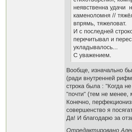
неявственна удачи 
каменоломня // тяжё
впрямь, тяжеловат.
И с последней строко
перечитывал и перес
укладывалось...
С уважением.
Вообще, изначально был
(ради внутренней рифм
строка была : "Когда н
"почти" (тем не менее,
Конечно, перфекционизм
совершенство я посягат
Да! И благодарю за отз
Отредактировано Алекс