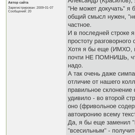
Александр (Красилов), 
Автор сайта
"Не может докучать" я б
Зарегистрирован: 2009-01-07
Сообщений: 20
общий смысл нужен, "не
частное.
И в последней строке я
простоту разговорного 
Хотя я бы еще (ИМХО, 
почти НЕ ПОМНИШЬ, что
надо.
А так очень даже симпа
отличие от нашего кол
правильное склонение 
удивило - во второй ст
оно (фривольное содер
автоиронию всему тек
Да, я бы еще заменил "
"всесильным" - получит