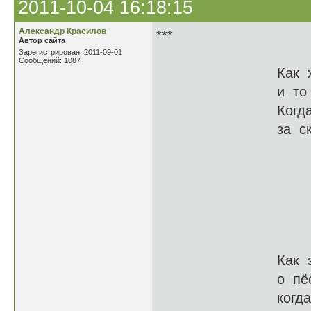
2011-10-04 16:18:15
Александр Красилов
***
Автор сайта
Зарегистрирован: 2011-09-01
Сообщений: 1087
Как хорошо, ко
и то стоит, че
Когда здоров т
за скудной пом
Как славно б
при этом что-
Когда с сами
И не страшит
Как замечатель
о пёстром про
когда тебе ми