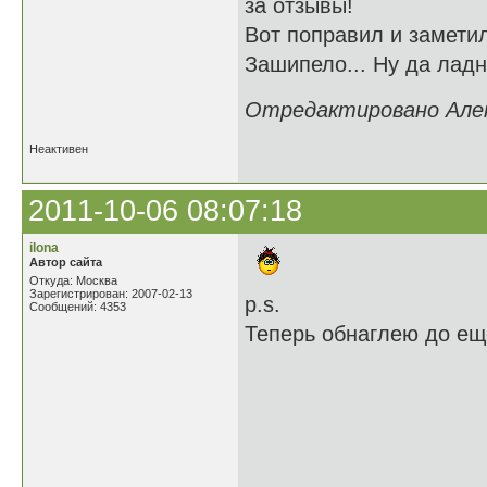
за отзывы!
Вот поправил и заметил
Зашипело... Ну да ладн
Отредактировано Алекс
Неактивен
2011-10-06 08:07:18
ilona
Автор сайта
Откуда: Москва
Зарегистрирован: 2007-02-13
p.s.
Сообщений: 4353
Теперь обнаглею до е
10 Как славн
11 При этом ч
10 Когда с с
11 И не стра