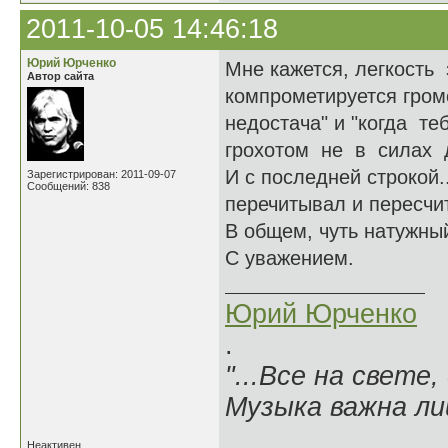
2011-10-05 14:46:18
Юрий Юрченко
Мне кажется, легкость 
Автор сайта
компрометируется гром
недостача" и "когда т
грохотом не в силах до
И с последней строкой..
Зарегистрирован: 2011-09-07
Сообщений: 838
перечитывал и пересчит
В общем, чуть натужный
С уважением.
Юрий Юрченко
.
"...Все на свете,
Музыка важна лиш
Неактивен