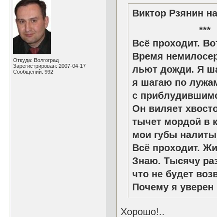
Виктор Рзянин на
*
Всё проходит. Во
Время немилосер
Откуда: Волгоград
Зарегистрирован: 2007-04-17
льют дожди. Я ш
Сообщений: 992
я шагаю по лужа
с приблудившимс
Он виляет хвосто
тычет мордой в к
мои губы налиты
Всё проходит. Жи
Знаю. Тысячу раз
что не будет воз
Почему я уверен
Хорошо!..