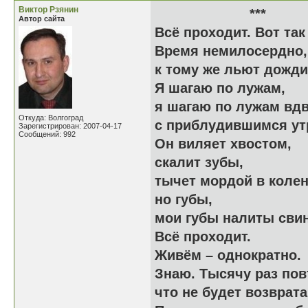
Виктор Рзянин
**
Автор сайта
Всё проходит. Вот так
Время немилосердно,
к тому же льют дожди
Я шагаю по лужам,
я шагаю по лужам вд
Откуда: Волгоград
с приблудившимся ут
Зарегистрирован: 2007-04-17
Сообщений: 992
Он виляет хвостом,
скалит зубы,
тычет мордой в колен
но губы,
мои губы налиты сви
Всё проходит.
Живём – однократно.
Знаю. Тысячу раз пов
что не будет возврат