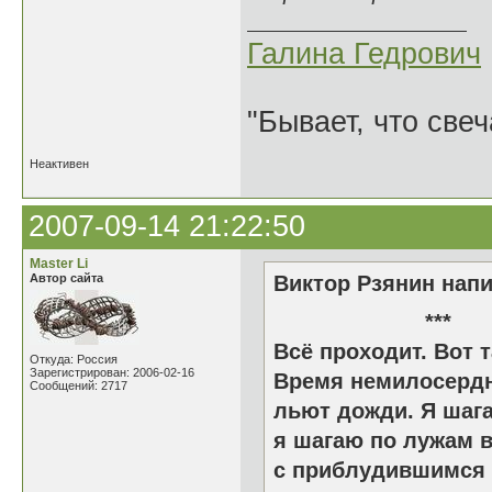
Галина Гедрович
"Бывает, что свеч
Неактивен
2007-09-14 21:22:50
Master Li
Автор сайта
Виктор Рзянин напи
*
Всё проходит. Вот т
Откуда: Россия
Зарегистрирован: 2006-02-16
Время немилосердн
Сообщений: 2717
льют дожди. Я шаг
я шагаю по лужам 
с приблудившимся 