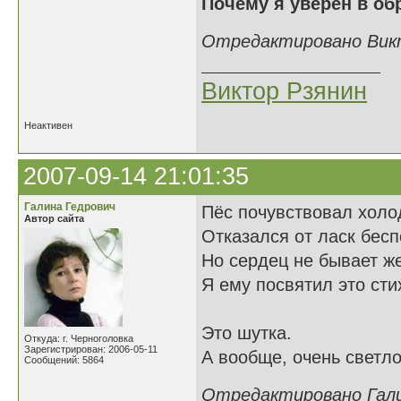
Почему я уверен в об
Отредактировано Викто
Виктор Рзянин
Неактивен
2007-09-14 21:01:35
Галина Гедрович
Пёс почувствовал холод
Автор сайта
Отказался от ласк бес
Но сердец не бывает ж
Я ему посвятил это сти
Это шутка.
Откуда: г. Черноголовка
Зарегистрирован: 2006-05-11
А вообще, очень светло
Сообщений: 5864
Отредактировано Галин