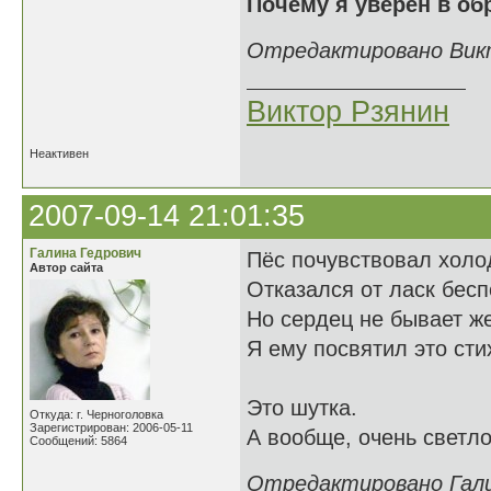
Почему я уверен в об
Отредактировано Викто
Виктор Рзянин
Неактивен
2007-09-14 21:01:35
Галина Гедрович
Пёс почувствовал холод
Автор сайта
Отказался от ласк бес
Но сердец не бывает ж
Я ему посвятил это сти
Это шутка.
Откуда: г. Черноголовка
Зарегистрирован: 2006-05-11
А вообще, очень светло
Сообщений: 5864
Отредактировано Галин