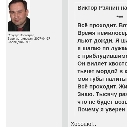
Виктор Рзянин на
*
Всё проходит. Во
Время немилосер
Откуда: Волгоград
Зарегистрирован: 2007-04-17
льют дожди. Я ш
Сообщений: 992
я шагаю по лужа
с приблудившимс
Он виляет хвосто
тычет мордой в к
мои губы налиты
Всё проходит. Жи
Знаю. Тысячу раз
что не будет воз
Почему я уверен
Хорошо!..