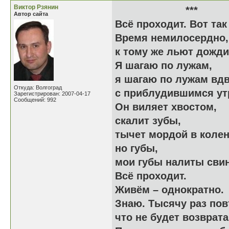
Виктор Рзянин
**
Автор сайта
Всё проходит. Вот так
Время немилосердно,
к тому же льют дожди
Я шагаю по лужам,
я шагаю по лужам вд
Откуда: Волгоград
с приблудившимся ут
Зарегистрирован: 2007-04-17
Сообщений: 992
Он виляет хвостом,
скалит зубы,
тычет мордой в колен
но губы,
мои губы налиты сви
Всё проходит.
Живём – однократно.
Знаю. Тысячу раз пов
что не будет возврат