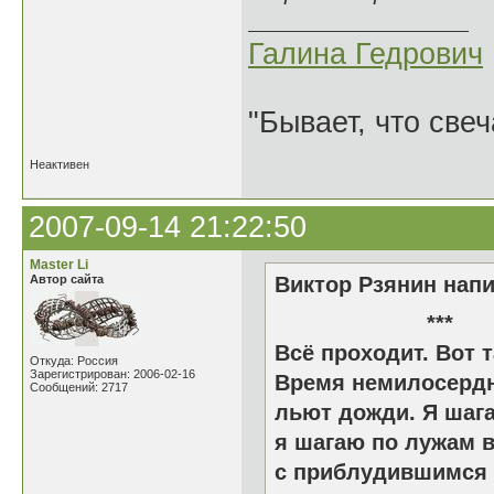
Галина Гедрович
"Бывает, что свеч
Неактивен
2007-09-14 21:22:50
Master Li
Автор сайта
Виктор Рзянин напи
*
Всё проходит. Вот т
Откуда: Россия
Зарегистрирован: 2006-02-16
Время немилосердн
Сообщений: 2717
льют дожди. Я шаг
я шагаю по лужам 
с приблудившимся 