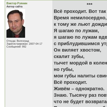
Виктор Рзянин
**
Автор сайта
Всё проходит. Вот так
Время немилосердно,
к тому же льют дожди
Я шагаю по лужам,
я шагаю по лужам вд
Откуда: Волгоград
с приблудившимся ут
Зарегистрирован: 2007-04-17
Сообщений: 992
Он виляет хвостом,
скалит зубы,
тычет мордой в колен
но губы,
мои губы налиты сви
Всё проходит.
Живём – однократно.
Знаю. Тысячу раз пов
что не будет возврат