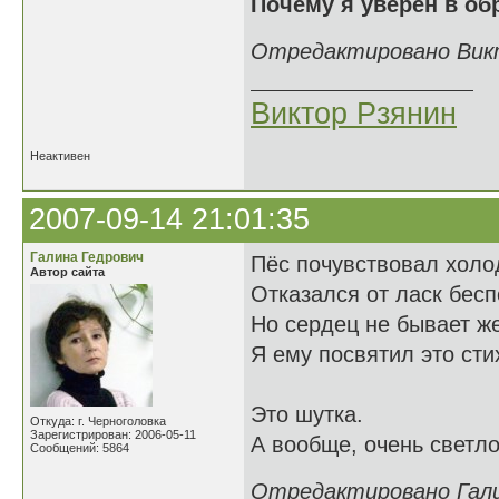
Почему я уверен в об
Отредактировано Викто
Виктор Рзянин
Неактивен
2007-09-14 21:01:35
Галина Гедрович
Пёс почувствовал холод
Автор сайта
Отказался от ласк бес
Но сердец не бывает ж
Я ему посвятил это сти
Это шутка.
Откуда: г. Черноголовка
Зарегистрирован: 2006-05-11
А вообще, очень светло
Сообщений: 5864
Отредактировано Галин