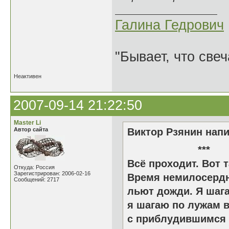
Галина Гедрович
"Бывает, что свеч
Неактивен
2007-09-14 21:22:50
Master Li
Автор сайта
Виктор Рзянин напи
*
Всё проходит. Вот т
Откуда: Россия
Зарегистрирован: 2006-02-16
Время немилосердн
Сообщений: 2717
льют дожди. Я шаг
я шагаю по лужам 
с приблудившимся 