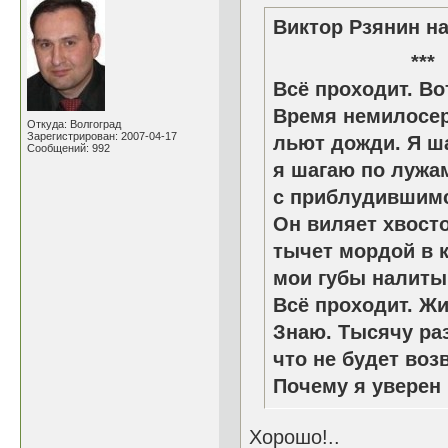
Виктор Рзянин на
*
Всё проходит. Во
Время немилосер
Откуда: Волгоград
Зарегистрирован: 2007-04-17
льют дожди. Я ш
Сообщений: 992
я шагаю по лужа
с приблудившимс
Он виляет хвосто
тычет мордой в к
мои губы налиты
Всё проходит. Жи
Знаю. Тысячу раз
что не будет воз
Почему я уверен
Хорошо!..