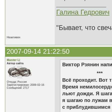
Галина Гедрович
"Бывает, что свеч
Неактивен
2007-09-14 21:22:50
Master Li
Автор сайта
Виктор Рзянин напи
*
Всё проходит. Вот т
Откуда: Россия
Зарегистрирован: 2006-02-16
Время немилосердн
Сообщений: 2717
льют дожди. Я шаг
я шагаю по лужам 
с приблудившимся 