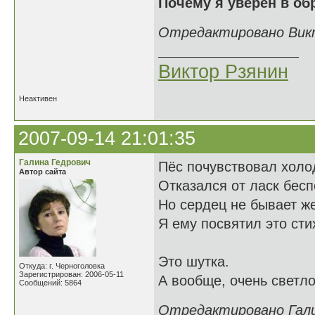
Почему я уверен в об
Отредактировано Викто
Виктор Рзянин
Неактивен
2007-09-14 21:01:35
Галина Гедрович
Пёс почувствовал холод
Автор сайта
Отказался от ласк бес
Но сердец не бывает ж
Я ему посвятил это сти
Это шутка.
Откуда: г. Черноголовка
Зарегистрирован: 2006-05-11
А вообще, очень светло
Сообщений: 5864
Отредактировано Галин