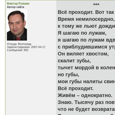
Виктор Рзянин
**
Автор сайта
Всё проходит. Вот так
Время немилосердно,
к тому же льют дожди
Я шагаю по лужам,
я шагаю по лужам вд
Откуда: Волгоград
с приблудившимся ут
Зарегистрирован: 2007-04-17
Сообщений: 992
Он виляет хвостом,
скалит зубы,
тычет мордой в колен
но губы,
мои губы налиты сви
Всё проходит.
Живём – однократно.
Знаю. Тысячу раз пов
что не будет возврат