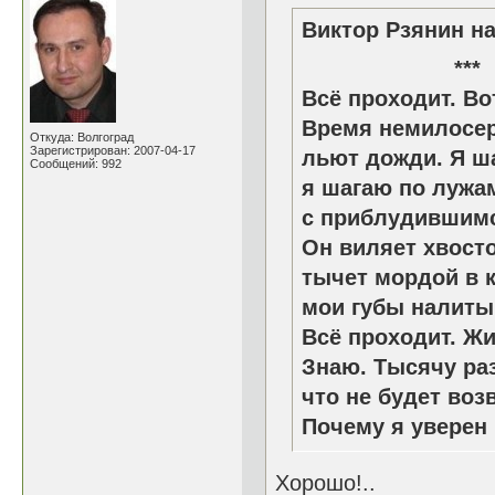
Виктор Рзянин на
*
Всё проходит. Во
Время немилосер
Откуда: Волгоград
Зарегистрирован: 2007-04-17
льют дожди. Я ш
Сообщений: 992
я шагаю по лужа
с приблудившимс
Он виляет хвосто
тычет мордой в к
мои губы налиты
Всё проходит. Жи
Знаю. Тысячу раз
что не будет воз
Почему я уверен
Хорошо!..