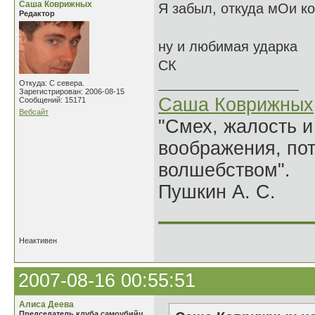
Саша Коврижных
Я забыл, откуда мОи ко
Редактор
ну и любимая ударка
СК
Откуда: С севера.
Зарегистрирован: 2006-08-15
Саша Коврижных
Сообщений: 15171
Вебсайт
"Смех, жалость и
воображения, по
волшебством".
Пушкин А. С.
______________
Неактивен
2007-08-16 00:55:51
Алиса Деева
Председатель клуба самоубийц