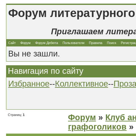
Форум литературного
Приглашаем литер
Сайт
Форум
Форум Дебюта
Пользователи
Правила
Поиск
Регистра
Вы не зашли.
Навигация по сайту
Избранное
--
Коллективное
--
Проз
Страниц:
1
Форум
»
Клуб а
графоголиков
»