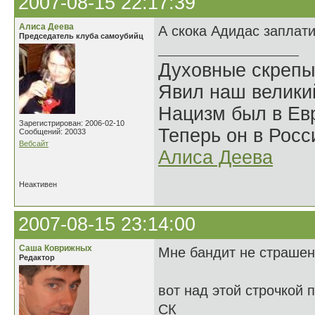
2007-08-15 22:17:39
Алиса Деева
А скока Адидас заплат
Председатель клуба самоубийц
Духовные скрепы
Явил наш велики
Нацизм был в Евр
Зарегистрирован: 2006-02-10
Теперь он в Росс
Сообщений: 20033
Вебсайт
Алиса Деева
Неактивен
2007-08-15 23:14:00
Саша Коврижных
Мне бандит не страшен,
Редактор
вот над этой строчкой 
СК