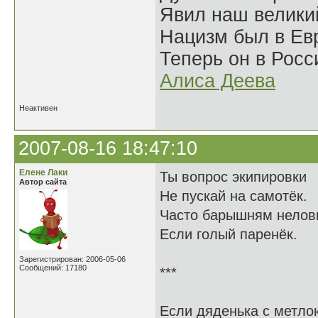
Явил наш велики
Нацизм был в Евр
Теперь он в Росс
Алиса Деева
Неактивен
2007-08-16 18:47:10
Елене Лаки
Ты вопрос экипировки
Автор сайта
Не пускай на самотёк.
Часто барышням нелов
Если голый паренёк.
Зарегистрирован: 2006-05-06
Сообщений: 17180
***
Если дяденька с метло