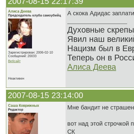
2007-08-15 22:17:39
Алиса Деева
А скока Адидас заплат
Председатель клуба самоубийц
Духовные скрепы
Явил наш велики
Нацизм был в Евр
Зарегистрирован: 2006-02-10
Теперь он в Росс
Сообщений: 20033
Вебсайт
Алиса Деева
Неактивен
2007-08-15 23:14:00
Саша Коврижных
Мне бандит не страшен,
Редактор
вот над этой строчкой 
СК