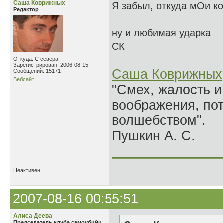
Саша Коврижных
Я забыл, откуда мОи ко
Редактор
ну и любимая ударка
СК
Откуда: С севера.
Зарегистрирован: 2006-08-15
Саша Коврижных
Сообщений: 15171
Вебсайт
"Смех, жалость и
воображения, по
волшебством".
Пушкин А. С.
______________
Неактивен
2007-08-16 00:55:51
Алиса Деева
Председатель клуба самоубийц