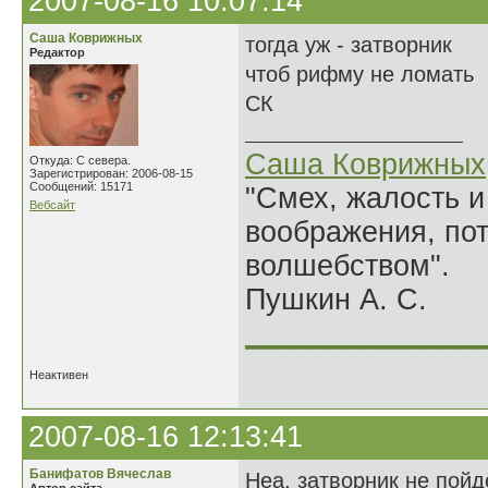
2007-08-16 10:07:14
Саша Коврижных
тогда уж - затворник
Редактор
чтоб рифму не ломать
СК
Саша Коврижных
Откуда: С севера.
Зарегистрирован: 2006-08-15
Сообщений: 15171
"Смех, жалость и
Вебсайт
воображения, по
волшебством".
Пушкин А. С.
______________
Неактивен
2007-08-16 12:13:41
Банифатов Вячеслав
Неа, затворник не пойд