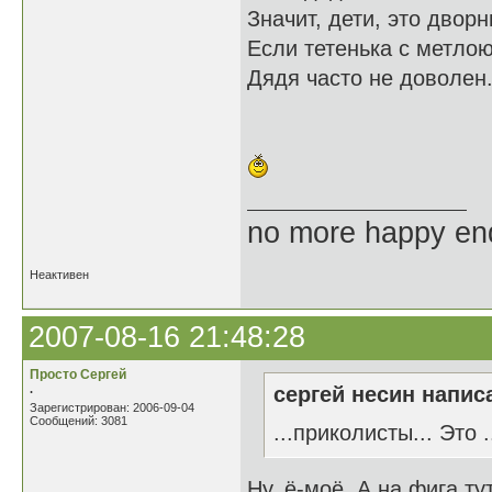
Значит, дети, это дворн
Если тетенька с метлою
Дядя часто не доволен
no more happy en
Неактивен
2007-08-16 21:48:28
Просто Сергей
.
сергей несин написа
Зарегистрирован: 2006-09-04
Сообщений: 3081
...приколисты... Это .....
Ну, ё-моё. А на фига ту