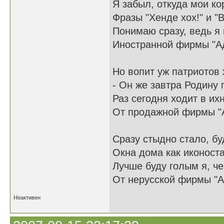
Я забыл, откуда мои ко
Фразы "Хенде хох!" и "В
Понимаю сразу, ведь я
Иностранной фирмы "А
Но вопит уж патриотов 
- Он же завтра Родину 
Раз сегодня ходит в и
От продажной фирмы "
Сразу стыдно стало, бу
Окна дома как иконоста
Лучше буду голым я, ч
От нерусской фирмы "А
Неактивен