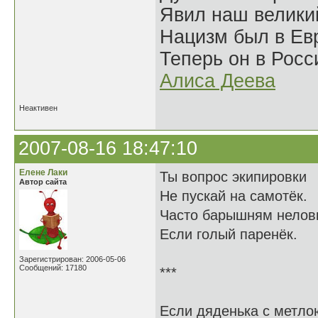
Явил наш велики
Нацизм был в Евр
Теперь он в Росс
Алиса Деева
Неактивен
2007-08-16 18:47:10
Елене Лаки
Ты вопрос экипировки
Автор сайта
Не пускай на самотёк.
Часто барышням нелов
Если голый паренёк.
Зарегистрирован: 2006-05-06
Сообщений: 17180
***
Если дяденька с метло