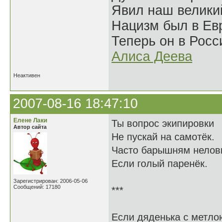
Явил наш велики
Нацизм был в Евр
Теперь он в Росс
Алиса Деева
Неактивен
2007-08-16 18:47:10
Елене Лаки
Ты вопрос экипировки
Автор сайта
Не пускай на самотёк.
Часто барышням нелов
Если голый паренёк.
Зарегистрирован: 2006-05-06
Сообщений: 17180
***
Если дяденька с метло