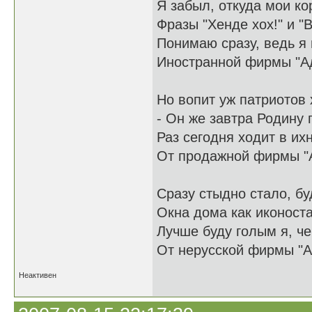
Я забыл, откуда мои ко
Фразы "Хенде хох!" и "В
Понимаю сразу, ведь я
Иностранной фирмы "А
Но вопит уж патриотов 
- Он же завтра Родину 
Раз сегодня ходит в и
От продажной фирмы "
Сразу стыдно стало, бу
Окна дома как иконоста
Лучше буду голым я, ч
От нерусской фирмы "А
Неактивен