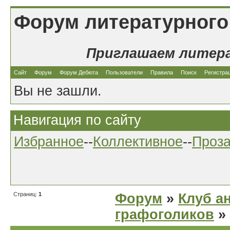
Форум литературного
Приглашаем литер
Сайт
Форум
Форум Дебюта
Пользователи
Правила
Поиск
Регистра
Вы не зашли.
Навигация по сайту
Избранное
--
Коллективное
--
Проз
Страниц:
1
Форум
»
Клуб а
графоголиков
»