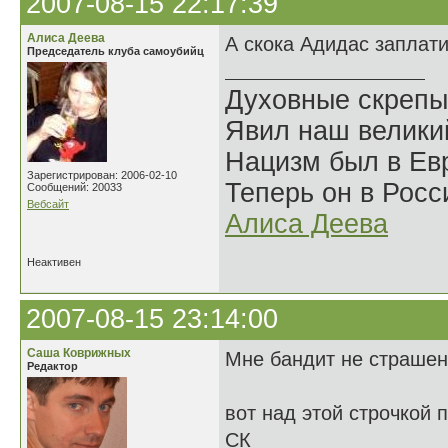
2007-08-15 22:17:39
Алиса Деева
А скока Адидас заплат
Председатель клуба самоубийц
Духовные скрепы
Явил наш велики
Нацизм был в Евр
Зарегистрирован: 2006-02-10
Теперь он в Росс
Сообщений: 20033
Вебсайт
Алиса Деева
Неактивен
2007-08-15 23:14:00
Саша Коврижных
Мне бандит не страшен,
Редактор
вот над этой строчкой 
СК