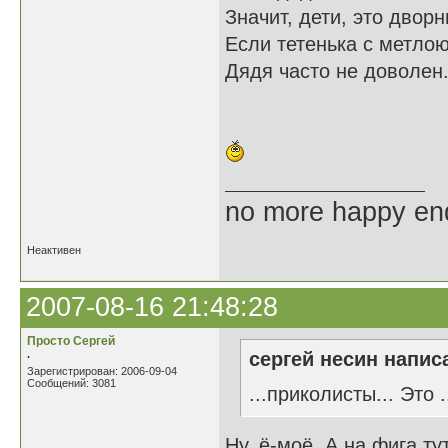
Значит, дети, это дворн
Если тетенька с метлою
Дядя часто не доволен
no more happy en
Неактивен
2007-08-16 21:48:28
Просто Сергей
.
сергей несин написа
Зарегистрирован: 2006-09-04
Сообщений: 3081
...приколисты... Это .....
Ну, ё-моё. А на фига ту