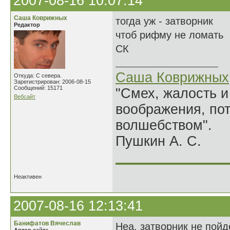
2007-08-16 10:07:14
Саша Коврижных
тогда уж - затворник
Редактор
чтоб рифму не ломать
СК
Саша Коврижных
Откуда: С севера.
Зарегистрирован: 2006-08-15
Сообщений: 15171
"Смех, жалость и
Вебсайт
воображения, по
волшебством".
Пушкин А. С.
______________
Неактивен
2007-08-16 12:13:41
Банифатов Вячеслав
Неа, затворник не пойд