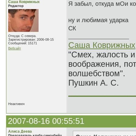
Саша Коврижных
Я забыл, откуда мОи ко
Редактор
ну и любимая ударка
СК
Откуда: С севера.
Зарегистрирован: 2006-08-15
Саша Коврижных
Сообщений: 15171
Вебсайт
"Смех, жалость и
воображения, по
волшебством".
Пушкин А. С.
______________
Неактивен
2007-08-16 00:55:51
Алиса Деева
Председатель клуба самоубийц