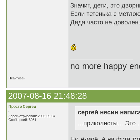
Значит, дети, это дворн
Если тетенька с метлою
Дядя часто не доволен
no more happy en
Неактивен
2007-08-16 21:48:28
Просто Сергей
.
сергей несин написа
Зарегистрирован: 2006-09-04
Сообщений: 3081
...приколисты... Это .....
Ну, ё-моё. А на фига ту