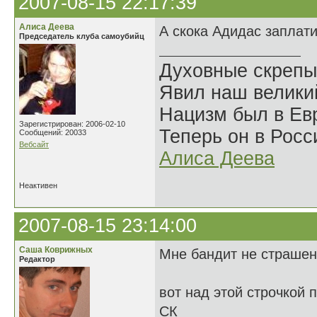
2007-08-15 22:17:39
Алиса Деева
А скока Адидас заплат
Председатель клуба самоубийц
Духовные скрепы
Явил наш велики
Нацизм был в Евр
Зарегистрирован: 2006-02-10
Теперь он в Росс
Сообщений: 20033
Вебсайт
Алиса Деева
Неактивен
2007-08-15 23:14:00
Саша Коврижных
Мне бандит не страшен,
Редактор
вот над этой строчкой 
СК