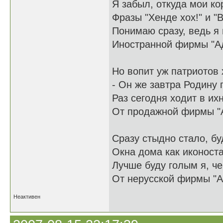
Я забыл, откуда мои ко
Фразы "Хенде хох!" и "В
Понимаю сразу, ведь я
Иностранной фирмы "А
Но вопит уж патриотов 
- Он же завтра Родину 
Раз сегодня ходит в и
От продажной фирмы "
Сразу стыдно стало, бу
Окна дома как иконоста
Лучше буду голым я, ч
От нерусской фирмы "А
Неактивен