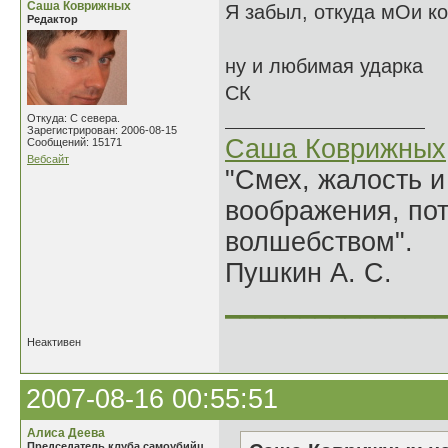
Саша Коврижных
Я забыл, откуда мОи ко
Редактор
ну и любимая ударка
СК
Откуда: С севера.
Зарегистрирован: 2006-08-15
Саша Коврижных
Сообщений: 15171
Вебсайт
"Смех, жалость и
воображения, по
волшебством".
Пушкин А. С.
______________
Неактивен
2007-08-16 00:55:51
Алиса Деева
Председатель клуба самоубийц