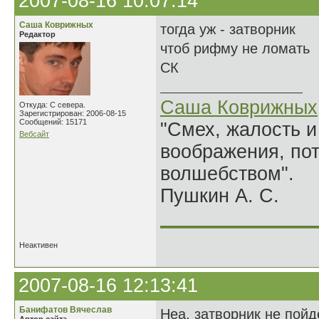
2007-08-16 10:07:14
Саша Коврижных
тогда уж - затворник
Редактор
чтоб рифму не ломать
СК
Саша Коврижных
Откуда: С севера.
Зарегистрирован: 2006-08-15
Сообщений: 15171
"Смех, жалость и
Вебсайт
воображения, по
волшебством".
Пушкин А. С.
______________
Неактивен
2007-08-16 12:13:41
Банифатов Вячеслав
Неа, затворник не пойд