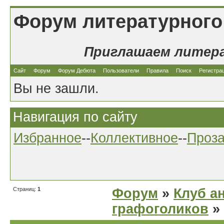
Форум литературного
Приглашаем литер
Сайт
Форум
Форум Дебюта
Пользователи
Правила
Поиск
Регистра
Вы не зашли.
Навигация по сайту
Избранное
--
Коллективное
--
Проз
Страниц:
1
Форум
»
Клуб а
графоголиков
»