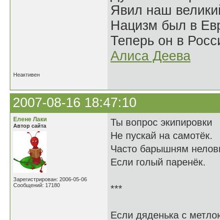
Явил наш велики
Нацизм был в Евр
Теперь он в Росс
Алиса Деева
Неактивен
2007-08-16 18:47:10
Елене Лаки
Ты вопрос экипировки
Автор сайта
Не пускай на самотёк.
Часто барышням нелов
Если голый паренёк.
Зарегистрирован: 2006-05-06
Сообщений: 17180
***
Если дяденька с метло