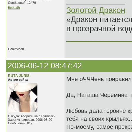
Сообщений: 12479
Вебсайт
Золотой Дракон
«Дракон питается
в прозрачной во
______________
Неактивен
2006-06-12 08:47:42
RUTА JURIS
Мне оЧЧЧень понравил
Автор сайта
Да, Наташа Черёмина 
Любовь дала героине кры
Откуда: Аборигенка с Рублёвки
тебя на своих крыльях..
Зарегистрирован: 2006-03-20
Сообщений: 817
По-моему, самое прекра