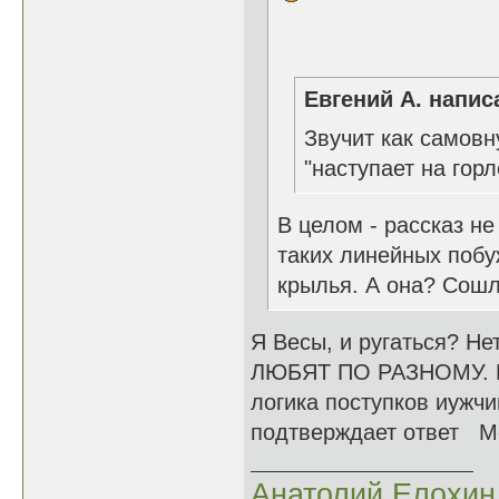
Евгений А. написа
Звучит как самов
"наступает на гор
В целом - рассказ не
таких линейных побу
крылья. А она? Сошл
Я Весы, и ругаться? Не
ЛЮБЯТ ПО РАЗНОМУ. Муж
логика поступков иужч
подтверждает ответ М
Анатолий Елохин