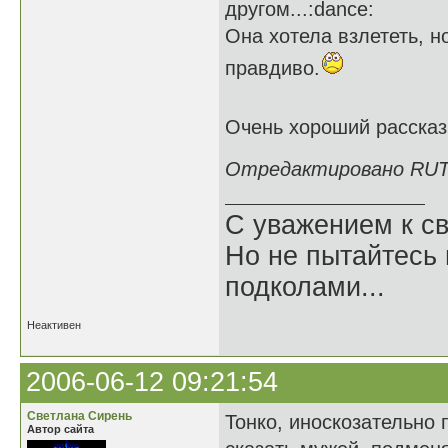
другом...:dance:
Она хотела взлететь, но
правдиво.
Очень хороший расска
Отредактировано RUTA 
С уважением к св
Но не пытайтесь 
подколами...
Неактивен
2006-06-12 09:21:54
Светлана Сирень
Тонко, иноскозательно 
Автор сайта