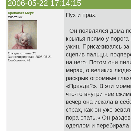
2006-05-22 17:14:15
Кровавая Мери
Пух и прах.
Участник
Он появлялся дома по
крылья прямо у порога 
ужин. Присаживаясь за 
сцепив пальцы, подпер
Откуда: страна ОЗ
Зарегистрирован: 2006-05-21
Сообщений: 41
на него. Потом они пи
мирах, о великих людя
раскрыв огромные глаз
«Правда?». В эти момен
что-то внутри нее сжи
вечер она искала в себ
страх, как он уже зевал
пора спать.» Он разде
одеялом и перебирала 