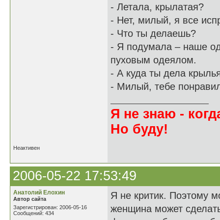
- Летала, крылатая?
- Нет, милый, я все исп
- Что ты делаешь?
- Я подумала – наше од
пуховым одеялом.
- А куда ты дела крыль
- Милый, тебе понрави
Я не знаю - когда
Но буду!
Неактивен
2006-05-22 17:53:49
Анатолий Елохин
Я не критик. Поэтому м
Автор сайта
женщина может сделать
Зарегистрирован: 2006-05-16
Сообщений: 434