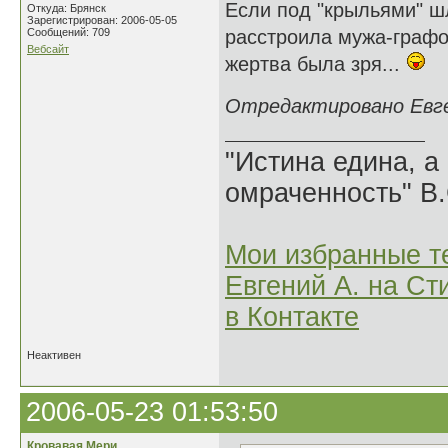
Если под "крыльями" шл
Откуда: Брянск
Зарегистрирован: 2006-05-05
Сообщений: 709
расстроила мужа-графом
Вебсайт
жертва была зря...
Отредактировано Евген
"Истина едина, а
омраченность" В
Мои избранные т
Евгений А. на Ст
в Контакте
Неактивен
2006-05-23 01:53:50
Кровавая Мери