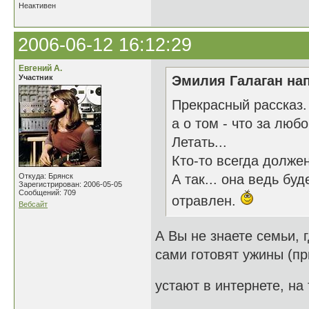
Неактивен
2006-06-12 16:12:29
Евгений А.
Участник
Эмилия Галаган нап
Прекрасный рассказ.
а о том - что за любо
Летать...
Кто-то всегда долже
Откуда: Брянск
А так... она ведь бу
Зарегистрирован: 2006-05-05
Сообщений: 709
отравлен.
Вебсайт
А Вы не знаете семьи, г
сами готовят ужины (пр
устают в интернете, на 