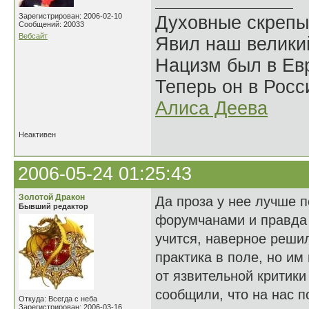
Зарегистрирован: 2006-02-10
Духовные скрепы
Сообщений: 20033
Вебсайт
Явил наш велики
Нацизм был в Евр
Теперь он в Росс
Алиса Деева
Неактивен
2006-05-24 01:25:43
Золотой Дракон
Да проза у нее лучше п
Бывший редактор
форумчанами и правда 
учится, наверное решил
практика в поле, но им
от язвительной критики 
сообщили, что на нас по
Откуда: Всегда с неба
Зарегистрирован: 2006-03-16