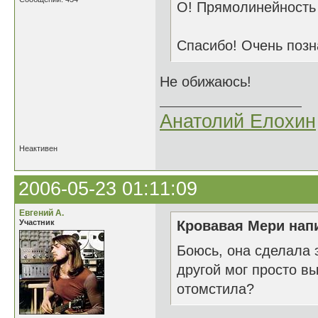
О! Прямолинейность 
Спасибо! Очень позн
Не обижаюсь!
Анатолий Елохин
Неактивен
2006-05-23 01:11:09
Евгений А.
Участник
Кровавая Мери напи
Боюсь, она сделала 
другой мог просто в
отомстила?