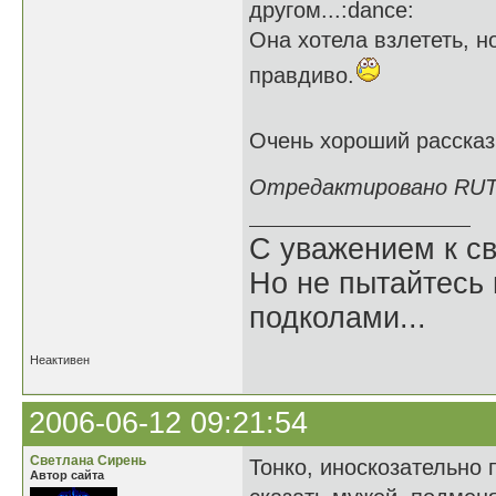
другом...:dance:
Она хотела взлететь, но
правдиво.
Очень хороший расска
Отредактировано RUTA 
С уважением к св
Но не пытайтесь 
подколами...
Неактивен
2006-06-12 09:21:54
Светлана Сирень
Тонко, иноскозательно 
Автор сайта