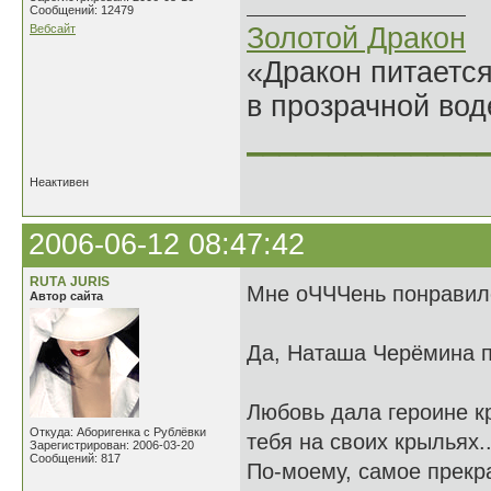
Сообщений: 12479
Вебсайт
Золотой Дракон
«Дракон питается
в прозрачной во
______________
Неактивен
2006-06-12 08:47:42
RUTА JURIS
Мне оЧЧЧень понравил
Автор сайта
Да, Наташа Черёмина 
Любовь дала героине кры
Откуда: Аборигенка с Рублёвки
тебя на своих крыльях..
Зарегистрирован: 2006-03-20
Сообщений: 817
По-моему, самое прекра