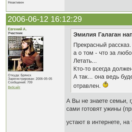
Неактивен
2006-06-12 16:12:29
Евгений А.
Участник
Эмилия Галаган нап
Прекрасный рассказ.
а о том - что за любо
Летать...
Кто-то всегда долже
Откуда: Брянск
А так... она ведь бу
Зарегистрирован: 2006-05-05
Сообщений: 709
отравлен.
Вебсайт
А Вы не знаете семьи, г
сами готовят ужины (пр
устают в интернете, на 