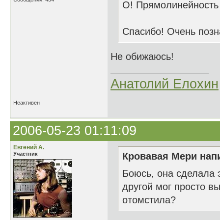
О! Прямолинейность 
Спасибо! Очень позн
Не обижаюсь!
Анатолий Елохин
Неактивен
2006-05-23 01:11:09
Евгений А.
Участник
Кровавая Мери напи
Боюсь, она сделала 
другой мог просто в
отомстила?