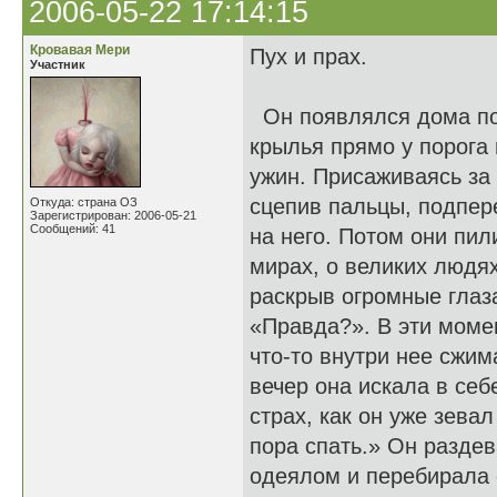
2006-05-22 17:14:15
Кровавая Мери
Пух и прах.
Участник
Он появлялся дома по
крылья прямо у порога 
ужин. Присаживаясь за 
сцепив пальцы, подпер
Откуда: страна ОЗ
Зарегистрирован: 2006-05-21
Сообщений: 41
на него. Потом они пи
мирах, о великих людя
раскрыв огромные глаз
«Правда?». В эти момен
что-то внутри нее сжи
вечер она искала в себ
страх, как он уже зевал
пора спать.» Он разде
одеялом и перебирала 