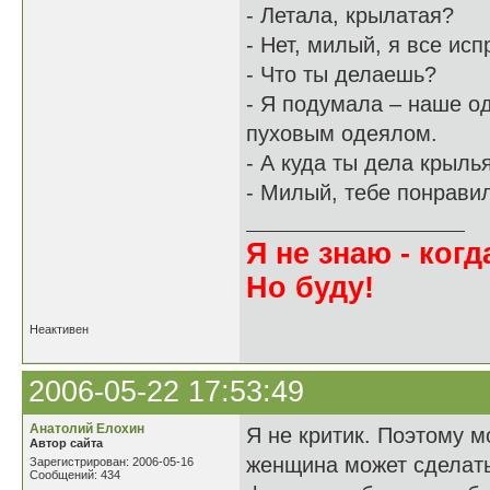
- Летала, крылатая?
- Нет, милый, я все исп
- Что ты делаешь?
- Я подумала – наше од
пуховым одеялом.
- А куда ты дела крыль
- Милый, тебе понрави
Я не знаю - когда
Но буду!
Неактивен
2006-05-22 17:53:49
Анатолий Елохин
Я не критик. Поэтому м
Автор сайта
женщина может сделать
Зарегистрирован: 2006-05-16
Сообщений: 434