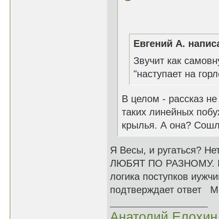
Евгений А. написа
Звучит как самов
"наступает на гор
В целом - рассказ не
таких линейных побу
крылья. А она? Сошл
Я Весы, и ругаться? Не
ЛЮБЯТ ПО РАЗНОМУ. Муж
логика поступков иужч
подтверждает ответ М
Анатолий Елохин