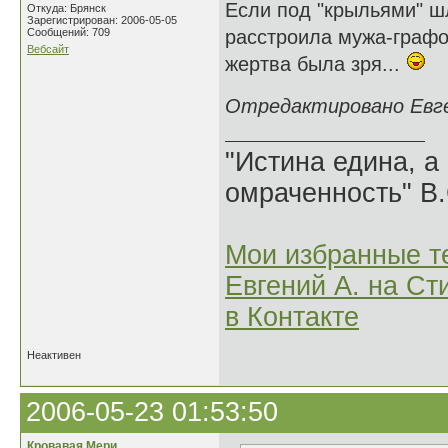
Если под "крыльями" шл
Откуда: Брянск
Зарегистрирован: 2006-05-05
Сообщений: 709
расстроила мужа-графом
Вебсайт
жертва была зря...
Отредактировано Евген
"Истина едина, а
омраченность" В
Мои избранные т
Евгений А. на Ст
в Контакте
Неактивен
2006-05-23 01:53:50
Кровавая Мери