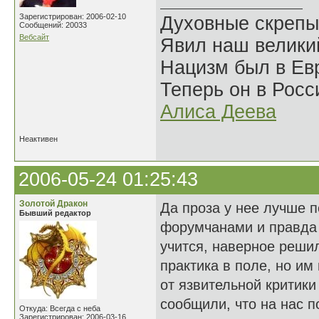
Зарегистрирован: 2006-02-10
Духовные скрепы
Сообщений: 20033
Вебсайт
Явил наш велики
Нацизм был в Евр
Теперь он в Росс
Алиса Деева
Неактивен
2006-05-24 01:25:43
Золотой Дракон
Да проза у нее лучше п
Бывший редактор
форумчанами и правда 
учится, наверное решил
практика в поле, но им
от язвительной критики 
сообщили, что на нас по
Откуда: Всегда с неба
Зарегистрирован: 2006-03-16