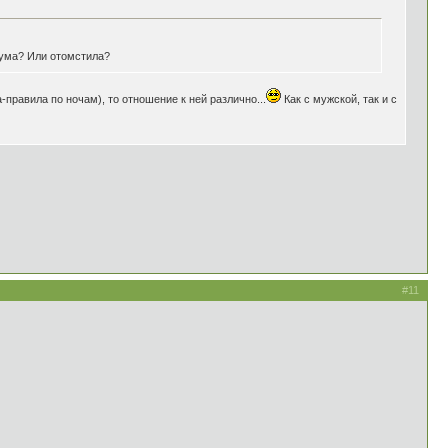
 ума? Или отомстила?
правила по ночам), то отношение к ней различно...
Как с мужской, так и с
#11