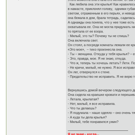
Как любила она эти крылья! Как нравилось
в намасте, приклонял голову, одними губа
светом, отраженным в его перьях, и неведо
она бежала в дом, брала тетрадь, садилась
А однажды она поняла, что у нее тоже есть
охватывала ее. Она не могла придумать ни
то прятала от ее взора.
- Милый, это ты? Почему ты не спишь?
Она включила свет.
Он стоял, а посреди комнаты лежали ее кр
«Это мое», – тихо произнесла она.
- Ты – женщина. Откуда у тебя крылья? – 
- Это, правда, мое. Я не знаю, откуда.
- Что ж, теперь ты хочешь летать? Лети. П
- Не кричи, милый, не нужно. Я все исправ
Он лег, отвернулся к стене.
- Предательство не исправить. Я не верю т
Вернувшись домой вечером следующего дня, 
Она сидела на краешке кровати и перешив
- Летала, крылатая?
- Нет, милый, я все исправила.
- Что ты делаешь?
- Я подумала – наше одеяло – оно очень т
- А куда ты дела крылья?
- Милый, тебе понравился ужин?
Я не знаю - когда...