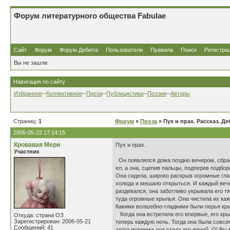
Форум литературного общества Fabulae
Сайт
Форум
Форум Дебюта
Пользователи
Правила
Поиск
Регистра
Вы не зашли.
Навигация по сайту
Избранное
--
Коллективное
--
Проза
--
Публицистика
--
Поэзия
--
Авторы
Страниц:
1
Форум
»
Проза
» Пух и прах. Рассказ. Де
2006-05-22 17:14:15
Кровавая Мери
Пух и прах.
Участник
Он появлялся дома поздно вечером, сбрасы
ел, а она, сцепив пальцы, подперев подбо
Она сидела, широко раскрыв огромные глаз
холода и мешало открыться. И каждый вечер
раздевался, она заботливо укрывала его 
туда огромные крылья. Она чистила их каж
Какими волшебно-гладкими были перья крыл
Когда она встретила его впервые, его кр
Откуда: страна ОЗ
Зарегистрирован: 2006-05-21
теперь каждую ночь. Тогда она была совсе
Сообщений: 41
этого момента она стала его женой. О! Вы 