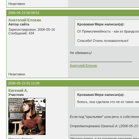
Неактивен
2006-05-23 00:09:01
Анатолий Елохин
Автор сайта
Кровавая Мери написал(а):
Зарегистрирован: 2006-05-16
О! Прямолинейность - как из брандспо
Сообщений: 434
Спасибо! Очень познавательно!
Не обижаюсь!
Анатолий Елохин
Неактивен
2006-05-23 01:11:09
Евгений А.
Участник
Кровавая Мери написал(а):
Боюсь, она сделала это не из таких л
Если под "крыльями" шла речь о собственн
Отредактировано Евгений А. (2006-05-23 
"Истина едина, а на различия западает ли