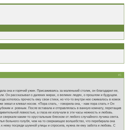
#1
ла она и горячий ужин. Присаживаясь за маленький столик, он благодарил ее,
вали. Он рассказывал о далеких мирах, о великих людях, о прошлом и будущем.
гда хотелось прочесть ему свои стихи, но что-то внутри нее сжималось в комок
е зевал и клевал носом. «Пора спать, - говорила она, - нам пора спать.» Он
лубоким и ровным. После вставала и отправлялась в ванную комнату, перетащив
ивительной ловкостью, а глаза ее излучали в эти часы нежность и любовь.
и сверкали каким-то хрустальным блеском от любого случайного лучика света.
ья больного голубя, чем на то сверкающее волшебство, что перебирала она
 к нему посреди шумной улицы и спросила, нужна ли ему забота и любовь. С