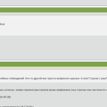
йта!
инейных побуждений. Кто-то другой мог просто выбросить крылья. А она? Сошла с ума
ых успехах, коими героиня расстроила мужа-графомана (чьи строчки она чистила по но
02:45:39)
шь омраченность" В.С.Бойко