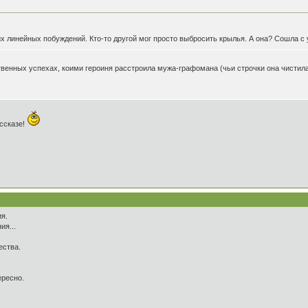
ких линейных побуждений. Кто-то другой мог просто выбросить крылья. А она? Сошла с
венных успехах, коими героиня расстроила мужа-графомана (чьи строчки она чистила-
ассказе!
я.
ия...
ества.
ересно.