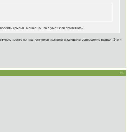
выбросить крылья. А она? Сошла с ума? Или отомстила?
ступок: просто логика поступков иужчины и женщины совершенно разная. Это и
#6