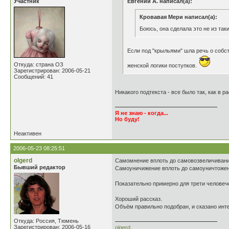
Участник
Евгений А. написал(а):
Кровавая Мери написал(а):
Боюсь, она сделала это не из та
Если под "крыльями" шла речь о собст
Откуда: страна ОЗ
женской логики поступков.
Зарегистрирован: 2006-05-21
Сообщений: 41
Никакого подтекста - все было так, как в р
Я не знаю - когда...
Но буду!
Неактивен
2006-05-23 08:25:51
olgerd
Самомнение вплоть до самовозвеличивани
Бывший редактор
Самоуничижение вплоть до самоуничтожен
Показательно примерно для трети человеч
Хороший рассказ.
Объём правильно подобран, и сказано инт
Откуда: Россия, Тюмень
Зарегистрирован: 2006-05-16
olgerd