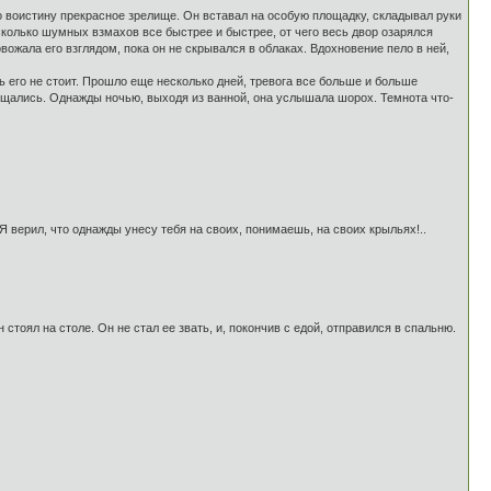
ло воистину прекрасное зрелище. Он вставал на особую площадку, складывал руки
сколько шумных взмахов все быстрее и быстрее, от чего весь двор озарялся
овожала его взглядом, пока он не скрывался в облаках. Вдохновение пело в ней,
ть его не стоит. Прошло еще несколько дней, тревога все больше и больше
мещались. Однажды ночью, выходя из ванной, она услышала шорох. Темнота что-
! Я верил, что однажды унесу тебя на своих, понимаешь, на своих крыльях!..
стоял на столе. Он не стал ее звать, и, покончив с едой, отправился в спальню.