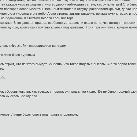
 ей каждое утро выходить с ним во двор и наблюдать за тем, как он взлетает! Это бы
ми повторял слова молитвы. Весь вытягивался в струну, расправлял крылья, делал не
мая сила уносила его в небо. А она стояла, затаив дыхание, прижав руки к груди, и пр
 на подоконник и стихами писала свой восторг.
 крылья. В тот день он пришел особенно уставшим, и стало ясно, что сегодня тревожи
чего лучше, кроме как спрятать крылья под кроватью. Но и там они уже с трудом по
ылья. «Что это?» - спрашивал он взглядом.
его лицо было суровым.
осмотрим, что из этого выйдет. Узнаешь, что такое падать с высоты. А я-то верил тебе
лю.
ебе.
сбросив крылья, как всегда, у порога, он прошел на кухню. Ее не было, горячий ужин 
ала их огромное одеяло.
яжелое. Лучше будет спать под пуховым одеялом.