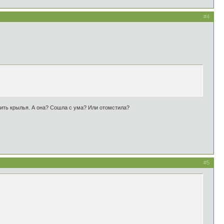
#4
осить крылья. А она? Сошла с ума? Или отомстила?
#5