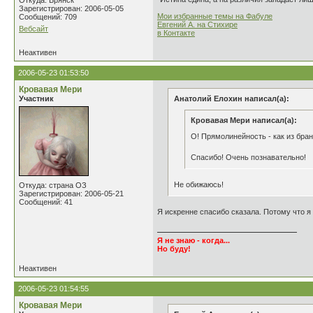
Откуда: Брянск
Зарегистрирован: 2006-05-05
Мои избранные темы на Фабуле
Сообщений: 709
Евгений А. на Стихире
Вебсайт
в Контакте
Неактивен
2006-05-23 01:53:50
Кровавая Мери
Участник
Анатолий Елохин написал(а):
Кровавая Мери написал(а):
О! Прямолинейность - как из бра
Спасибо! Очень познавательно!
Не обижаюсь!
Откуда: страна ОЗ
Зарегистрирован: 2006-05-21
Сообщений: 41
Я искренне спасибо сказала. Потому что я 
Я не знаю - когда...
Но буду!
Неактивен
2006-05-23 01:54:55
Кровавая Мери