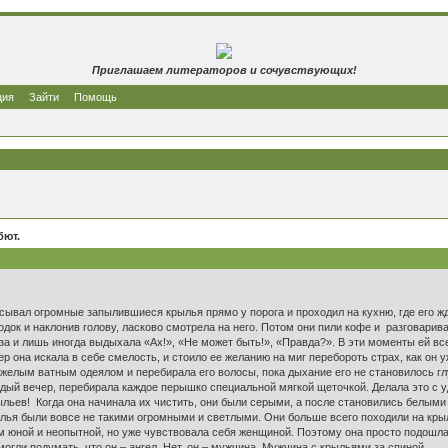
Приглашаем литераторов и сочувствующих!
ция
Зайти
Помощь
бют.
вал огромные запылившиеся крылья прямо у порога и проходил на кухню, где его жда
родок и наклонив голову, ласково смотрела на него. Потом они пили кофе и разговари
а и лишь иногда выдыхала «Ах!», «Не может быть!», «Правда?». В эти моменты ей все
 она искала в себе смелость, и стоило ее желанию на миг перебороть страх, как он уж
тяжелым ватным одеялом и перебирала его волосы, пока дыхание его не становилось г
дый вечер, перебирала каждое перышко специальной мягкой щеточкой. Делала это с уд
ьев! Когда она начинала их чистить, они были серыми, а после становились белыми 
ылья были вовсе не такими огромными и светлыми. Они больше всего походили на крыл
м юной и неопытной, но уже чувствовала себя женщиной. Поэтому она просто подошла
могли подумать, что он – ангел. Нет, он – мужчина. Мужчина с крыльями за спиной.