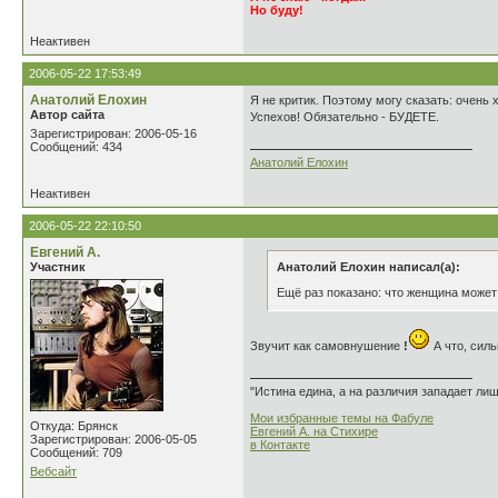
Но буду!
Неактивен
2006-05-22 17:53:49
Анатолий Елохин
Я не критик. Поэтому могу сказать: очень
Автор сайта
Успехов! Обязательно - БУДЕТЕ.
Зарегистрирован: 2006-05-16
Сообщений: 434
Анатолий Елохин
Неактивен
2006-05-22 22:10:50
Евгений А.
Участник
Анатолий Елохин написал(а):
Ещё раз показано: что женщина может
Звучит как самовнушение
!
А что, силь
"Истина едина, а на различия западает ли
Мои избранные темы на Фабуле
Откуда: Брянск
Евгений А. на Стихире
Зарегистрирован: 2006-05-05
в Контакте
Сообщений: 709
Вебсайт