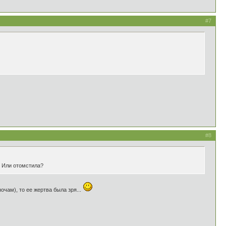
#7
#8
? Или отомстила?
чам), то ее жертва была зря...