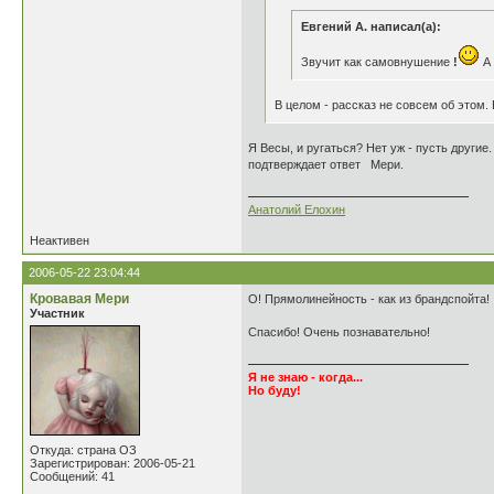
Евгений А. написал(а):
Звучит как самовнушение
!
А 
В целом - рассказ не совсем об этом.
Я Весы, и ругаться? Нет уж - пусть друг
подтверждает ответ Мери.
Анатолий Елохин
Неактивен
2006-05-22 23:04:44
Кровавая Мери
О! Прямолинейность - как из брандспойта!
Участник
Спасибо! Очень познавательно!
Я не знаю - когда...
Но буду!
Откуда: страна ОЗ
Зарегистрирован: 2006-05-21
Сообщений: 41