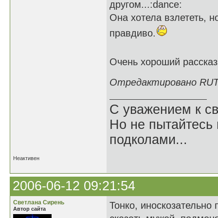
другом...:dance:
Она хотела взлететь, но
правдиво.
Очень хороший расска
Отредактировано RUTA 
С уважением к св
Но не пытайтесь 
подколами...
Неактивен
2006-06-12 09:21:54
Светлана Сирень
Тонко, иноскозательно 
Автор сайта