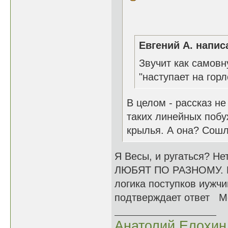
Евгений А. написа
Звучит как самов
"наступает на гор
В целом - рассказ не
таких линейных побу
крылья. А она? Сошл
Я Весы, и ругаться? Не
ЛЮБЯТ ПО РАЗНОМУ. Муж
логика поступков иужч
подтверждает ответ М
Анатолий Елохин