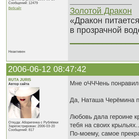
Сообщений: 12479
Вебсайт
Золотой Дракон
«Дракон питается
в прозрачной во
______________
Неактивен
2006-06-12 08:47:42
RUTА JURIS
Мне оЧЧЧень понравил
Автор сайта
Да, Наташа Черёмина 
Любовь дала героине кры
Откуда: Аборигенка с Рублёвки
тебя на своих крыльях..
Зарегистрирован: 2006-03-20
Сообщений: 817
По-моему, самое прекра