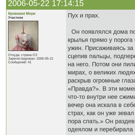
2006-05-22 17:14:15
Кровавая Мери
Пух и прах.
Участник
Он появлялся дома по
крылья прямо у порога 
ужин. Присаживаясь за 
сцепив пальцы, подпер
Откуда: страна ОЗ
Зарегистрирован: 2006-05-21
Сообщений: 41
на него. Потом они пи
мирах, о великих людя
раскрыв огромные глаз
«Правда?». В эти момен
что-то внутри нее сжи
вечер она искала в себ
страх, как он уже зевал
пора спать.» Он разде
одеялом и перебирала 