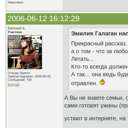
Неактивен
2006-06-12 16:12:29
Евгений А.
Участник
Эмилия Галаган нап
Прекрасный рассказ.
а о том - что за любо
Летать...
Кто-то всегда долже
Откуда: Брянск
А так... она ведь бу
Зарегистрирован: 2006-05-05
Сообщений: 709
отравлен.
Вебсайт
А Вы не знаете семьи, г
сами готовят ужины (пр
устают в интернете, на 