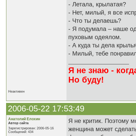
- Летала, крылатая?
- Нет, милый, я все исп
- Что ты делаешь?
- Я подумала – наше од
пуховым одеялом.
- А куда ты дела крыль
- Милый, тебе понрави
Я не знаю - когда
Но буду!
Неактивен
2006-05-22 17:53:49
Анатолий Елохин
Я не критик. Поэтому м
Автор сайта
женщина может сделать
Зарегистрирован: 2006-05-16
Сообщений: 434