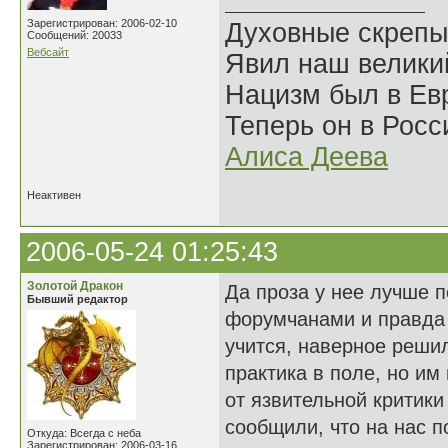
Зарегистрирован: 2006-02-10
Духовные скрепы
Сообщений: 20033
Вебсайт
Явил наш велики
Нацизм был в Евр
Теперь он в Росс
Алиса Деева
Неактивен
2006-05-24 01:25:43
Золотой Дракон
Да проза у нее лучше п
Бывший редактор
форумчанами и правда 
учится, наверное решил
практика в поле, но им
от язвительной критики 
сообщили, что на нас по
Откуда: Всегда с неба
Зарегистрирован: 2006-03-16