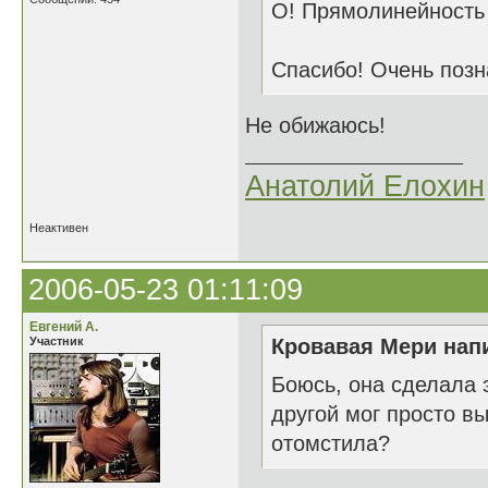
О! Прямолинейность 
Спасибо! Очень позн
Не обижаюсь!
Анатолий Елохин
Неактивен
2006-05-23 01:11:09
Евгений А.
Участник
Кровавая Мери напи
Боюсь, она сделала 
другой мог просто в
отомстила?