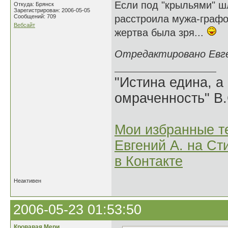
Если под "крыльями" шл
Откуда: Брянск
Зарегистрирован: 2006-05-05
Сообщений: 709
расстроила мужа-графом
Вебсайт
жертва была зря...
Отредактировано Евген
"Истина едина, а
омраченность" В
Мои избранные т
Евгений А. на Ст
в Контакте
Неактивен
2006-05-23 01:53:50
Кровавая Мери