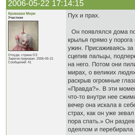
2006-05-22 17:14:15
Кровавая Мери
Пух и прах.
Участник
Он появлялся дома по
крылья прямо у порога 
ужин. Присаживаясь за 
сцепив пальцы, подпер
Откуда: страна ОЗ
Зарегистрирован: 2006-05-21
Сообщений: 41
на него. Потом они пи
мирах, о великих людя
раскрыв огромные глаз
«Правда?». В эти момен
что-то внутри нее сжи
вечер она искала в себ
страх, как он уже зевал
пора спать.» Он разде
одеялом и перебирала 