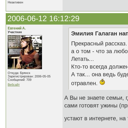
Неактивен
2006-06-12 16:12:29
Евгений А.
Участник
Эмилия Галаган нап
Прекрасный рассказ.
а о том - что за любо
Летать...
Кто-то всегда долже
Откуда: Брянск
А так... она ведь бу
Зарегистрирован: 2006-05-05
Сообщений: 709
отравлен.
Вебсайт
А Вы не знаете семьи, г
сами готовят ужины (пр
устают в интернете, на 