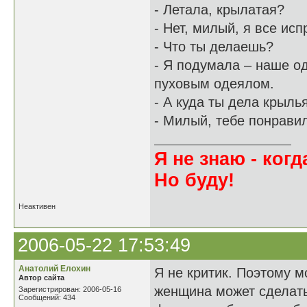
- Летала, крылатая?
- Нет, милый, я все исп
- Что ты делаешь?
- Я подумала – наше од
пуховым одеялом.
- А куда ты дела крыль
- Милый, тебе понрави
Я не знаю - когда
Но буду!
Неактивен
2006-05-22 17:53:49
Анатолий Елохин
Я не критик. Поэтому м
Автор сайта
женщина может сделать
Зарегистрирован: 2006-05-16
Сообщений: 434