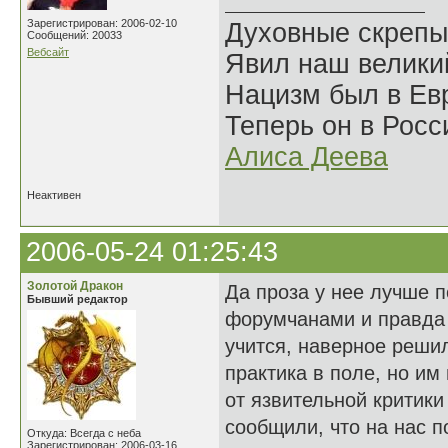
Зарегистрирован: 2006-02-10
Духовные скрепы
Сообщений: 20033
Вебсайт
Явил наш велики
Нацизм был в Евр
Теперь он в Росс
Алиса Деева
Неактивен
2006-05-24 01:25:43
Золотой Дракон
Да проза у нее лучше п
Бывший редактор
форумчанами и правда 
учится, наверное решил
практика в поле, но им
от язвительной критики 
сообщили, что на нас по
Откуда: Всегда с неба
Зарегистрирован: 2006-03-16