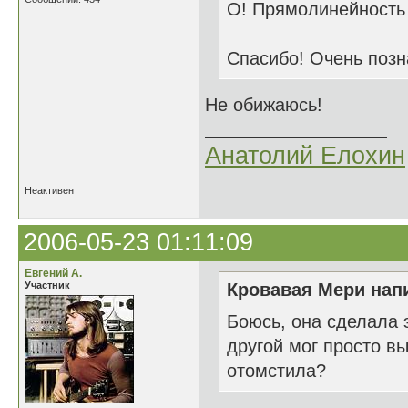
О! Прямолинейность 
Спасибо! Очень позн
Не обижаюсь!
Анатолий Елохин
Неактивен
2006-05-23 01:11:09
Евгений А.
Участник
Кровавая Мери напи
Боюсь, она сделала 
другой мог просто в
отомстила?