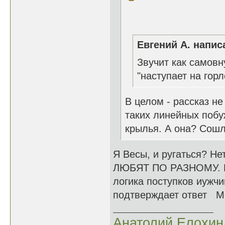
Евгений А. написа
Звучит как самов
"наступает на гор
В целом - рассказ не
таких линейных побу
крылья. А она? Сошл
Я Весы, и ругаться? Не
ЛЮБЯТ ПО РАЗНОМУ. Муж
логика поступков иужч
подтверждает ответ М
Анатолий Елохин