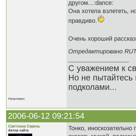
другом...:dance:
Она хотела взлететь, но
правдиво.
Очень хороший расска
Отредактировано RUTA 
С уважением к св
Но не пытайтесь 
подколами...
Неактивен
2006-06-12 09:21:54
Светлана Сирень
Тонко, иноскозательно 
Автор сайта