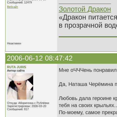
Сообщений: 12479
Вебсайт
Золотой Дракон
«Дракон питается
в прозрачной во
______________
Неактивен
2006-06-12 08:47:42
RUTА JURIS
Мне оЧЧЧень понравил
Автор сайта
Да, Наташа Черёмина 
Любовь дала героине кры
Откуда: Аборигенка с Рублёвки
тебя на своих крыльях..
Зарегистрирован: 2006-03-20
Сообщений: 817
По-моему, самое прекра