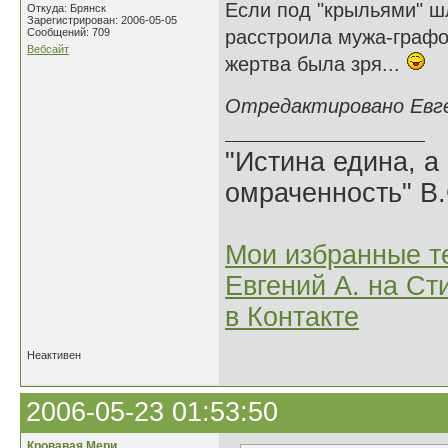
Если под "крыльями" шл
Откуда: Брянск
Зарегистрирован: 2006-05-05
Сообщений: 709
расстроила мужа-графом
Вебсайт
жертва была зря...
Отредактировано Евген
"Истина едина, а
омраченность" В
Мои избранные т
Евгений А. на Ст
в Контакте
Неактивен
2006-05-23 01:53:50
Кровавая Мери