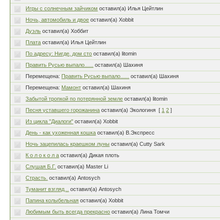
Игры с солнечным зайчиком
оставил(а) Илья Цейтлин
Ночь, автомобиль и двое
оставил(а) Xobbit
Дуэль
оставил(а) Хоббит
Плата
оставил(а) Илья Цейтлин
По адресу: Нигде, дом сто
оставил(а) litomin
Править Русью выпало......
оставил(а) Шахиня
Перемещена:
Править Русью выпало......
оставил(а) Шахиня
Перемещена:
Мамонт
оставил(а) Шахиня
Забытой тропкой по потерянной земле
оставил(а) litomin
Песня уставшего горожанина
оставил(а) Экологиня
[
1
2
]
Из цикла "Диалоги"
оставил(а) Xobbit
День - как ухоженная кошка
оставил(а) В.Экспресс
Ночь зацепилась краешком луны
оставил(а) Cutty Sark
К о л о к о л а
оставил(а) Дикая плоть
Слушая Б.Г.
оставил(а) Master Li
Страсть.
оставил(а) Antosych
Туманит взгляд...
оставил(а) Antosych
Папина колыбельная
оставил(а) Xobbit
Любимым быть всегда прекрасно
оставил(а) Лина Томчи