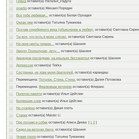
Плаха
оставил(а) Наталья_Радуга
огнебо
оставил(а) Михаил Порядин
Все тебе любимая...
оставил(а) Белая Орхидея
Океан лжи
оставил(а) Татьяна Туманова
Поэтам серебряного века (объяснение в любви).
оставил(а) Светлана Сире
Ты все, что есть в моих слезах.
оставил(а) Светлана Сирень
На окне цветы герани....
оставил(а) Шахиня
Ликует Полнолуние, лечу....
оставил(а) Шахиня
Аккордом последним, на крыльях бессмертья
оставил(а) Шахиня
Депрессия
оставил(а) Tekka
Сестренка, не зови меня брателлой.
оставил(а) карандаш
Перемещена:
Потолок. Стена. Стена.
оставил(а) Далия Потомова
Перемещена:
Фиалковым вечером
оставил(а) Флоранс
Полотно памяти
оставил(а) Илья Цейтлин
Коллекция слов
оставил(а) Илья Цейтлин
Не суждено
оставил(а) Дикая плоть
Старик
оставил(а) Master Li
Про поэзию и собак
оставил(а) Алиса Деева
[
1
2
]
Сидел на веточке Амур.
оставил(а) Шахиня
Чужая тропа
оставил(а) Татьяна Туманова