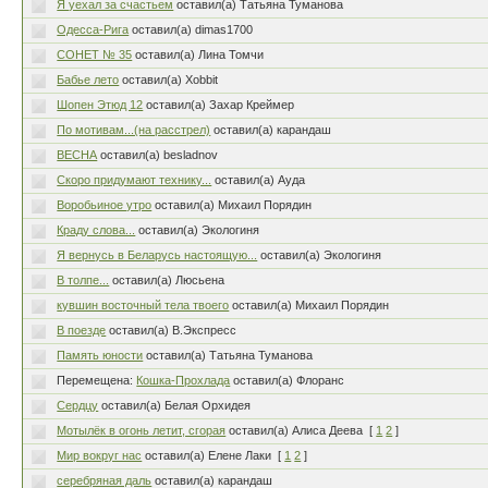
Я уехал за счастьем
оставил(а) Татьяна Туманова
Одесса-Рига
оставил(а) dimas1700
СОНЕТ № 35
оставил(а) Лина Томчи
Бабье лето
оставил(а) Xobbit
Шопен Этюд 12
оставил(а) Захар Креймер
По мотивам...(на расстрел)
оставил(а) карандаш
ВЕСНА
оставил(а) besladnov
Скоро придумают технику...
оставил(а) Ауда
Воробьиное утро
оставил(а) Михаил Порядин
Краду слова...
оставил(а) Экологиня
Я вернусь в Беларусь настоящую...
оставил(а) Экологиня
В толпе...
оставил(а) Люсьена
кувшин восточный тела твоего
оставил(а) Михаил Порядин
В поезде
оставил(а) В.Экспресс
Память юности
оставил(а) Татьяна Туманова
Перемещена:
Кошка-Прохлада
оставил(а) Флоранс
Сердцу
оставил(а) Белая Орхидея
Мотылёк в огонь летит, сгорая
оставил(а) Алиса Деева
[
1
2
]
Мир вокруг нас
оставил(а) Елене Лаки
[
1
2
]
серебряная даль
оставил(а) карандаш