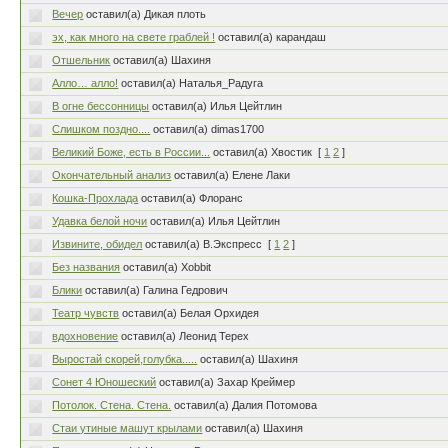
Вечер
оставил(а) Дикая плоть
эх, как много на свете граблей !
оставил(а) карандаш
Отшельник
оставил(а) Шахиня
Алло… алло!
оставил(а) Наталья_Радуга
В огне бессонницы
оставил(а) Илья Цейтлин
Слишком поздно....
оставил(а) dimas1700
Великий Боже, есть в России...
оставил(а) Хвостик
[
1
2
]
Окончательный анализ
оставил(а) Елене Лаки
Кошка-Прохлада
оставил(а) Флоранс
Удавка белой ночи
оставил(а) Илья Цейтлин
Извините, обидел
оставил(а) В.Экспресс
[
1
2
]
Без названия
оставил(а) Xobbit
Блики
оставил(а) Галина Гедрович
Театр чувств
оставил(а) Белая Орхидея
вдохновение
оставил(а) Леонид Терех
Выростай скорей,голубка.....
оставил(а) Шахиня
Сонет 4 Юношеский
оставил(а) Захар Креймер
Потолок. Стена. Стена.
оставил(а) Далия Потомова
Стаи утиные машут крылами
оставил(а) Шахиня