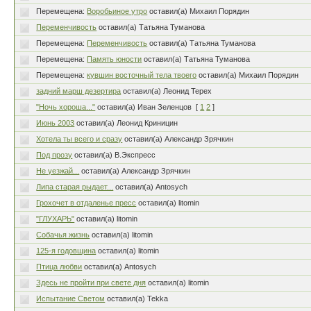
Перемещена:
Воробьиное утро
оставил(а) Михаил Порядин
Переменчивость
оставил(а) Татьяна Туманова
Перемещена:
Переменчивость
оставил(а) Татьяна Туманова
Перемещена:
Память юности
оставил(а) Татьяна Туманова
Перемещена:
кувшин восточный тела твоего
оставил(а) Михаил Порядин
задний марш дезертира
оставил(а) Леонид Терех
"Ночь хороша..."
оставил(а) Иван Зеленцов
[
1
2
]
Июнь 2003
оставил(а) Леонид Криницин
Хотела ты всего и сразу
оставил(а) Александр Зрячкин
Под прозу
оставил(а) В.Экспресс
Не уезжай...
оставил(а) Александр Зрячкин
Липа старая рыдает...
оставил(а) Antosych
Грохочет в отдаленье пресс
оставил(а) litomin
"ГЛУХАРЬ"
оставил(а) litomin
Собачья жизнь
оставил(а) litomin
125-я годовщина
оставил(а) litomin
Птица любви
оставил(а) Antosych
Здесь не пройти при свете дня
оставил(а) litomin
Испытание Светом
оставил(а) Tekka