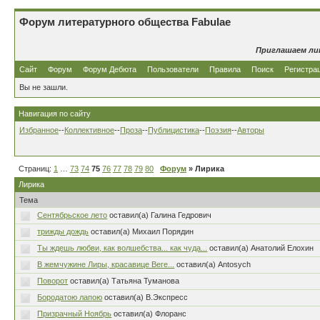
Форум литературного общества Fabulae
Приглашаем ли
Сайт
Форум
Форум Дебюта
Пользователи
Правила
Поиск
Регистра
Вы не зашли.
Навигация по сайту
Избранное
--
Коллективное
--
Проза
--
Публицистика
--
Поэзия
--
Авторы
Страниц:
1
…
73
74
75
76
77
78
79
80
Форум
» Лирика
Лирика
Тема
Сентябрьское лето
оставил(а) Галина Гедрович
трижды дождь
оставил(а) Михаил Порядин
Ты ждешь любви, как волшебства... как чуда...
оставил(а) Анатолий Елохин
В жемчужине Лиры, красавице Веге...
оставил(а) Antosych
Поворот
оставил(а) Татьяна Туманова
Бородатою лапою
оставил(а) В.Экспресс
Призрачный Ноябрь
оставил(а) Флоранс