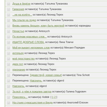
Душа в берёзе
оставил(а) Татьяна Туманова
Гармония
оставил(а) Татьяна Туманова
...не на излёте...
оставил(а) Леонид Терех
Мы плыли на лодке
оставил(а) Татьяна Туманова
Вновь камень брошен, кому быть жертвой
оставил(а) карандаш
Ненастье
оставил(а) Antosych
По волнам красивых слов...
оставил(а) Antosych
ИЩИТЕ ДОБРЫЕ СЛОВА.
оставил(а) Лина Томчи
Мой музыкант негромких слов
оставил(а) Михаил Порядин
интерьер
оставил(а) Леонид Терех
моё пространство
оставил(а) Леонид Терех
джек-пот
оставил(а) Леонид Терех
признание
оставил(а) Леонид Терех
Перемещена:
Здравствуй, новая семья!
оставил(а) Tina Schott
Перемещена:
Навзничь.
оставил(а) olgerd
Навзничь.
оставил(а) olgerd
За всё, о чём я пожалею завтра
оставил(а) Галина Гедрович
Помолюсь...
оставил(а) Xobbit
[
1
2
]
На стыке сумасшествия и бреда
оставил(а) Анатолий Елохин