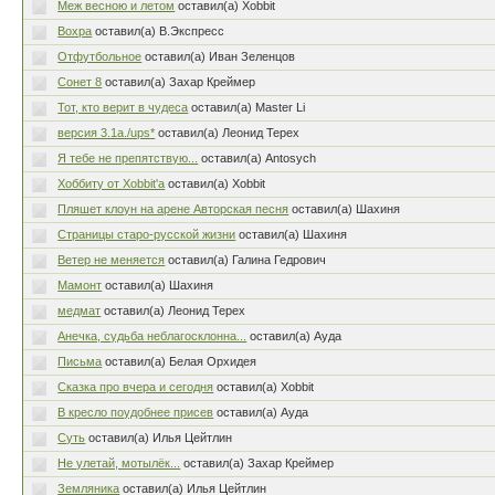
Меж весною и летом
оставил(а) Xobbit
Вохра
оставил(а) В.Экспресс
Отфутбольное
оставил(а) Иван Зеленцов
Cонет 8
оставил(а) Захар Креймер
Тот, кто верит в чудеса
оставил(а) Master Li
версия 3.1a./ups*
оставил(а) Леонид Терех
Я тебе не препятствую...
оставил(а) Antosych
Хоббиту от Xobbit'а
оставил(а) Xobbit
Пляшет клоун на арене Авторская песня
оставил(а) Шахиня
Страницы старо-русской жизни
оставил(а) Шахиня
Ветер не меняется
оставил(а) Галина Гедрович
Мамонт
оставил(а) Шахиня
медмат
оставил(а) Леонид Терех
Анечка, судьба неблагосклонна...
оставил(а) Ауда
Письма
оставил(а) Белая Орхидея
Сказка про вчера и сегодня
оставил(а) Xobbit
В кресло поудобнее присев
оставил(а) Ауда
Суть
оставил(а) Илья Цейтлин
Не улетай, мотылёк...
оставил(а) Захар Креймер
Земляника
оставил(а) Илья Цейтлин