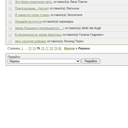
Это было сказочное лето.
оставил(а) Лина Томчи
Предсказание...(песня)
оставил(а) Люсьена
Я нарисую свою страну
оставил(а) Экологиня
Преамбула грусти
оставил(а) карандаш
Змею Горынычу посвящается... :)
оставил(а) Aiofe die Augil
В прозрачности залов балетных
оставил(а) Галина Гедрович
друг сегодня побежит
оставил(а) Леонид Терех
Страниц:
1
…
73
74
75
76
77
78
79
80
Форум
» Лирика
Перейти