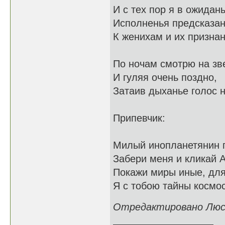
И с тех пор я в ожидан
Исполненья предсказа
К женихам и их призна
По ночам смотрю на зв
И гуляя очень поздно,
Затаив дыханье голос 
Припевчик:
Милый инопланетянин п
Забери меня и кликай 
Покажи миры иные, для
Я с тобою тайны космо
Отредактировано Люсье