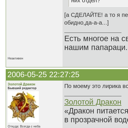
них отдел?
[а СДЕЛАЙТЕ! а то я пе
обидно,да-а-а...]
Есть многое на св
нашим папараци.
Неактивен
2006-05-25 22:27:25
Золотой Дракон
По моему это лирика в
Бывший редактор
Золотой Дракон
«Дракон питается
в прозрачной во
Откуда: Всегда с неба