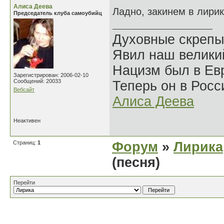
Алиса Деева
Ладно, закинем в лири
Председатель клуба самоубийц
Духовные скрепы
Явил наш велики
Нацизм был в Евр
Зарегистрирован: 2006-02-10
Сообщений: 20033
Теперь он в Росс
Вебсайт
Алиса Деева
Неактивен
Страниц:
1
Форум
»
Лирика
(песня)
Перейти