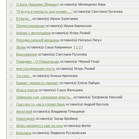
О Боге (Аркадию Эйдману)
оставил(а) Милющенко Кира
"Я будто в пропасть под ногами ...."
оставил(а) Светлана Пугачева
В Нигде...
оставил(а) Ирина Залетаева
Предостережение
оставил(а) Ирина Каменская
Алёнке с фотографии
оставил(а) Игорь Рыжий
Походка сильной женщины
оставил(а) Наталья Лигун
Лилия
оставил(а) Саша Коврижных
[
1
2
]
Вдохновение
оставил(а) Светлана Пугачева
Правдиво – О Пришельцах
оставил(а) Чёрный Георг
моя сегодняшняя грусть
оставил(а) Игорь Рыжий
Ты смог...
оставил(а) Ксюша Крючкова
Бывает, нежность умирает
оставил(а) Елена Лайцан
Игра в прятки
оставил(а) Саша Жильцова
Заброшен сад, сиреневая юность...
оставил(а) Трофимов Николай
Сказ про то, как я строил баню
оставил(а) Андрей Кротков
Ангел мой
оставил(а) Владимир Плющиков
Новогоднее
оставил(а) Захар Креймер
Абзец нагрянул к нам на горе
оставил(а) litomin
Больница
оставил(а) Людмила Русаковская