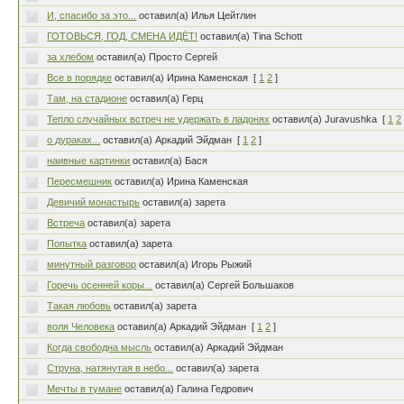
И, спасибо за это...
оставил(а) Илья Цейтлин
ГОТОВЬСЯ, ГОД, СМЕНА ИДЁТ!
оставил(а) Tina Schott
за хлебом
оставил(а) Просто Сергей
Все в порядке
оставил(а) Ирина Каменская
[
1
2
]
Там, на стадионе
оставил(а) Герц
Тепло случайных встреч не удержать в ладонях
оставил(а) Juravushka
[
1
2
о дураках...
оставил(а) Аркадий Эйдман
[
1
2
]
наивные картинки
оставил(а) Бася
Пересмешник
оставил(а) Ирина Каменская
Девичий монастырь
оставил(а) зарета
Встреча
оставил(а) зарета
Попытка
оставил(а) зарета
минутный разговор
оставил(а) Игорь Рыжий
Горечь осенней коры...
оставил(а) Сергей Большаков
Такая любовь
оставил(а) зарета
воля Человека
оставил(а) Аркадий Эйдман
[
1
2
]
Когда свободна мысль
оставил(а) Аркадий Эйдман
Струна, натянутая в небо...
оставил(а) зарета
Мечты в тумане
оставил(а) Галина Гедрович