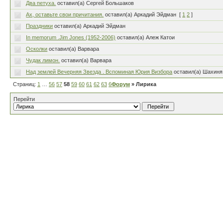
Два петуха.
оставил(а) Сергей Большаков
Ах, оставьте свои причитания.
оставил(а) Аркадий Эйдман
[
1
2
]
Праздники
оставил(а) Аркадий Эйдман
In memorum .Jim Jones (1952-2006)
оставил(а) Алеж Катои
Осколки
оставил(а) Варвара
Чудак лимон.
оставил(а) Варвара
Над землей Вечерняя Звезда . Вспоминая Юрия Визбора
оставил(а) Шахиня
Страниц:
1
…
56
57
58
59
60
61
62
63
64
Форум
…
80
» Лирика
Перейти