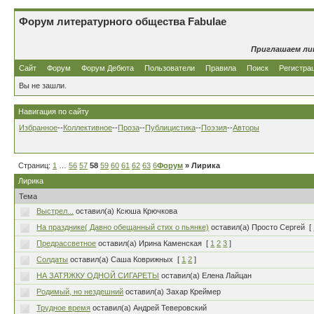
Форум литературного общества Fabulae
Приглашаем ли
Сайт
Форум
Форум Дебюта
Пользователи
Правила
Поиск
Регистра
Вы не зашли.
Навигация по сайту
Избранное
--
Коллективное
--
Проза
--
Публицистика
--
Поэзия
--
Авторы
Страниц:
1
…
56
57
58
59
60
61
62
63
64
Форум
…
80
» Лирика
Лирика
Тема
Выстрел...
оставил(а) Ксюша Крючкова
На празднике( Давно обещанный стих о пьянке)
оставил(а) Просто Сергей
[
Предрассветное
оставил(а) Ирина Каменская
[
1
2
3
]
Солдаты
оставил(а) Саша Коврижных
[
1
2
]
НА ЗАТЯЖКУ ОДНОЙ СИГАРЕТЫ
оставил(а) Елена Лайцан
Родимый, но нездешний
оставил(а) Захар Креймер
Трудное время
оставил(а) Андрей Теверовский