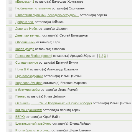
пЁрловка - 1
оставил(а) Вячеслав Хрусталев
Глобальное потепление
оставил(а) Экологиня
Страстями бурными, загадкою остудной...
оставил(а) зарета
Добро и зло.
оставил(а) Гойаклы
Дорога в Небо.
оставил(а) Шахиня
День, как вечер...
оставил(а) Сергей Большаков
Обращенный
оставил(а) Герц
Капля дождя
оставил(а) Shannaa
Познание Любви (сонет)
оставил(а) Аркадий Эйдман
[
1
2
3
]
Солнце пьяное
оставил(а) Евгений Бунин
Ночь & Я
оставил(а) Александр Кожейкин
Ода плоскодушию
оставил(а) Илья Цейтлин
Королева Эльфов
оставил(а) Евгения Жаркова
в безумии моём
оставил(а) Игорь Рыжий
Птенец
оставил(а) Илья Цейтлин
Осеннее (.........Саше Коврижных и Юрию Визбору)
оставил(а) Илья Цейтлин
вот уж хрюкнем!!!
оставил(а) Леонид Терех
ВЕРЮ
оставил(а) Юрий Вайн
Шестикрылый альбинос
оставил(а) Елена Лайцан
Кто-то бросил в огонь...
оставил(а) Ширяк Евгений