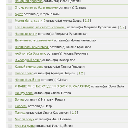
Вечерняя прогулка
оставил(а) Илья Цейтлин
Это чувство до боли знакомо
оставил(а) Эльдар
букет
оставил(а) Игорь Рыжий
Может быть, хватит?
оставил(а) Алиса Деева
[
1
2
]
Как я выжила, не сказать строкой...
оставил(а) Людмила Русаковская
[
1
2
]
Часовые жизни
оставил(а) Людмила Русаковская
Дательный, творительный
оставил(а) Ирина Каменская
Внешность обманчива.
оставил(а) Ксюша Крючкова
люблю тебя буквами.
оставил(а) Ксюша Крючкова
В холодный вечер
оставил(а) Виктор Лео
Каплей смолы день
оставил(а) Галина Гедрович
Новое слово
оставил(а) Аркадий Эйдман
[
1
2
]
Чёрно-белый сон
оставил(а) Glorian
Я ВАШЕ МНЕНЬЕ РАЗДЕЛЯЮ (FOR JURAVUSHKA)
оставил(а) Юрий Вайн
Не жду тебя.
оставил(а) Света Титова
Волна
оставил(а) Наталья_Радуга
Совесть
оставил(а) Пётр
Паника
оставил(а) Ирина Каменская
[
1
2
]
Мысли вслух
оставил(а) Илья Цейтлин
Музыка души
оставил(а) Илья Цейтлин