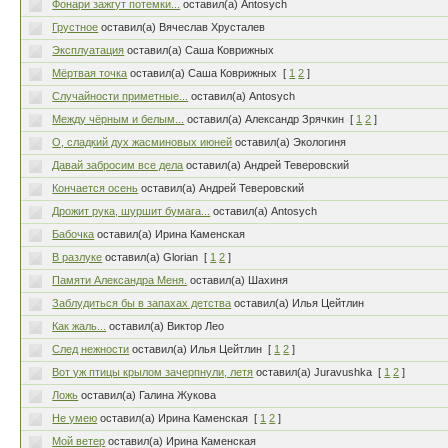
Фонари зажгут потемки...
оставил(а) Antosych
Грустное
оставил(а) Вячеслав Хрусталев
Эксплуатация
оставил(а) Саша Коврижных
Мёртвая точка
оставил(а) Саша Коврижных
[
1
2
]
Случайности приметные...
оставил(а) Antosych
Между чёрным и белым...
оставил(а) Александр Зрячкин
[
1
2
]
О, сладкий дух жасминовых июней
оставил(а) Экологиня
Давай забросим все дела
оставил(а) Андрей Теверовский
Кончается осень
оставил(а) Андрей Теверовский
Дрожит рука, шуршит бумага...
оставил(а) Antosych
Бабочка
оставил(а) Ирина Каменская
В разлуке
оставил(а) Glorian
[
1
2
]
Памяти Александра Меня.
оставил(а) Шахиня
Заблудиться бы в запахах детства
оставил(а) Илья Цейтлин
Как жаль...
оставил(а) Виктор Лео
След нежности
оставил(а) Илья Цейтлин
[
1
2
]
Вот уж птицы крылом зачерпнули, летя
оставил(а) Juravushka
[
1
2
]
Ложь
оставил(а) Галина Жукова
Не умею
оставил(а) Ирина Каменская
[
1
2
]
Мой ветер
оставил(а) Ирина Каменская