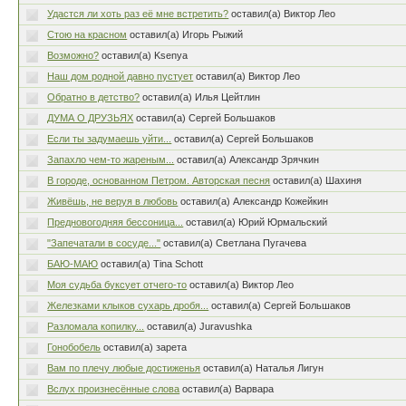
Удастся ли хоть раз её мне встретить?
оставил(а) Виктор Лео
Стою на красном
оставил(а) Игорь Рыжий
Возможно?
оставил(а) Ksenya
Наш дом родной давно пустует
оставил(а) Виктор Лео
Обратно в детство?
оставил(а) Илья Цейтлин
ДУМА О ДРУЗЬЯХ
оставил(а) Сергей Большаков
Если ты задумаешь уйти...
оставил(а) Сергей Большаков
Запахло чем-то жареным...
оставил(а) Александр Зрячкин
В городе, основанном Петром. Авторская песня
оставил(а) Шахиня
Живёшь, не веруя в любовь
оставил(а) Александр Кожейкин
Предновогодняя бессоница...
оставил(а) Юрий Юрмальский
"Запечатали в сосуде..."
оставил(а) Светлана Пугачева
БАЮ-МАЮ
оставил(а) Tina Schott
Моя судьба буксует отчего-то
оставил(а) Виктор Лео
Железками клыков сухарь дробя...
оставил(а) Сергей Большаков
Разломала копилку...
оставил(а) Juravushka
Гонобобель
оставил(а) зарета
Вам по плечу любые достиженья
оставил(а) Наталья Лигун
Вслух произнесённые слова
оставил(а) Варвара