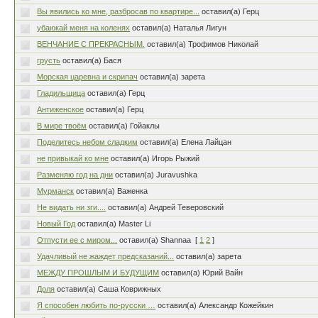
Вы явились ко мне, разбросав по квартире...
оставил(а) Герц
убаюкай меня на коленях
оставил(а) Наталья Лигун
ВЕНЧАНИЕ С ПРЕКРАСНЫМ.
оставил(а) Трофимов Николай
грусть
оставил(а) Бася
Морская царевна и скрипач
оставил(а) зарета
Гладильщица
оставил(а) Герц
Антиженское
оставил(а) Герц
В мире твоём
оставил(а) Гойаклы
Поделитесь небом сладким
оставил(а) Елена Лайцан
не привыкай ко мне
оставил(а) Игорь Рыжий
Разменяю год на дни
оставил(а) Juravushka
Мурманск
оставил(а) Важенка
Не видать ни зги....
оставил(а) Андрей Теверовский
Новый Год
оставил(а) Master Li
Отпусти ее с миром...
оставил(а) Shannaa
[
1
2
]
Удачливый не жаждет предсказаний...
оставил(а) зарета
МЕЖДУ ПРОШЛЫМ И БУДУЩИМ
оставил(а) Юрий Вайн
Доля
оставил(а) Саша Коврижных
Я способен любить по-русски …
оставил(а) Александр Кожейкин