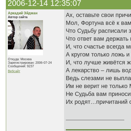
2006-12-14 12:35:07
Аркадий Эйдман
Ах, оставьте свои прич
Автор сайта
Мол, Фортуна всё к вам
Что Судьбу расписали 
Что ответ вам держать
И, что счастье всегда 
А кругом только ложь и
Откуда: Москва
И, что лучше живётся 
Зарегистрирован: 2006-07-24
Сообщений: 9237
А лекарство – лишь во
Вебсайт
Ведь слезами не выпла
Им не верит не только 
Не Судьба вам приноси
Их родят…причитаний
04.10
______________