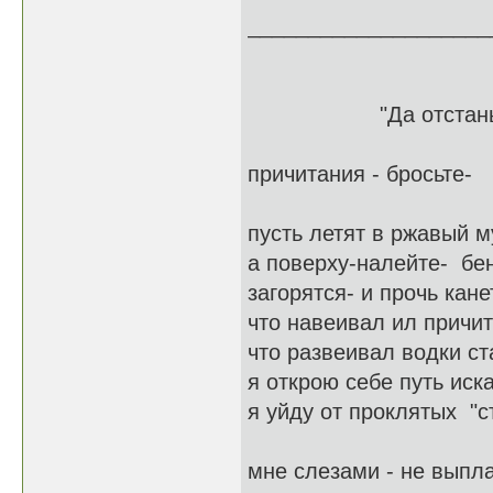
____________________
"Да отстаньте В
причитания - бросьте-
в корзи
пусть летят в ржавый 
а поверху-налейте- бен
загорятся- и прочь кане
что навеивал ил причит
что развеивал водки ст
я открою себе путь иск
я уйду от проклятых "с
мне слезами - не выпла