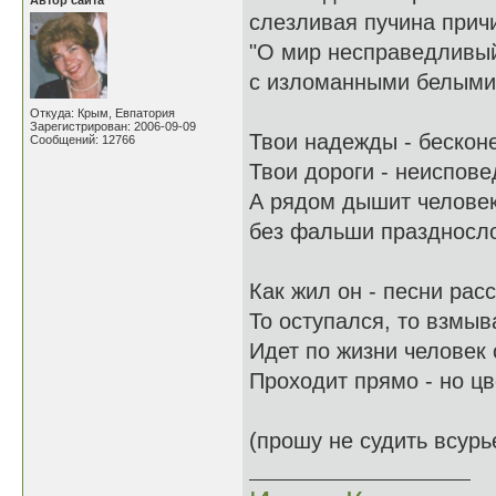
Автор сайта
слезливая пучина прич
"О мир несправедливый
с изломанными белыми
Откуда: Крым, Евпатория
Зарегистрирован: 2006-09-09
Твои надежды - бескон
Сообщений: 12766
Твои дороги - неиспове
А рядом дышит челове
без фальши праздносло
Как жил он - песни рас
То оступался, то взмыв
Идет по жизни человек
Проходит прямо - но цв
(прошу не судить всурь