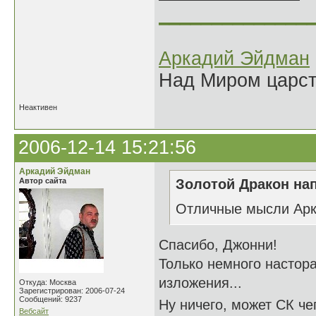
______________
Аркадий Эйдман
Над Миром царс
Неактивен
2006-12-14 15:21:56
Аркадий Эйдман
Автор сайта
Золотой Дракон нап
Отличные мысли Арк
Спасибо, Джонни!
Только немного настор
изложения...
Откуда: Москва
Зарегистрирован: 2006-07-24
Сообщений: 9237
Ну ничего, может СК чег
Вебсайт