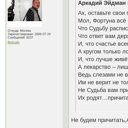
Аркадий Эйдман 
Ах, оставьте свои
Мол, Фортуна всё 
Что Судьбу распис
Откуда: Москва
Зарегистрирован: 2006-07-24
Что ответ вам дер
Сообщений: 9237
Вебсайт
И, что счастье вс
А кругом только л
И, что лучше жив
А лекарство – ли
Ведь слезами не в
Им не верит не то
Не Судьба вам при
Их родят…причит
04.1
Не будем причитать,