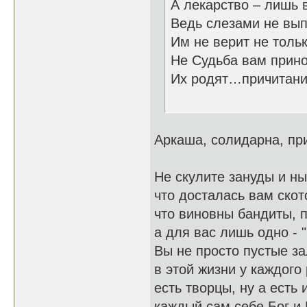
А лекарство – лишь 
Ведь слезами не вып
Им не верит не толь
Не Судьба вам прино
Их родят…причитан
04.10
Аркаша, солидарна, пр
Не скулите зануды и ны
что досталась вам скот
что виновны бандиты, п
а для вас лишь одно - 
Вы не просто пустые з
в этой жизни у каждого 
есть творцы, ну а есть 
каждый сам себе Бог и 