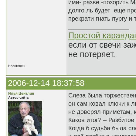
ими- разве -позорить М
долго ль будет еще пр
прекрати гнать пургу и т
Простой каранд
если от свечи за
не потеряет.
Неактивен
2006-12-14 18:37:58
Илья Цейтлин
Слеза была торжествен
Автор сайта
он сам ковал ключи к 
не доверял приметам, 
Каков итог? – Разбитое
Когда б судьба была с