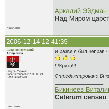
Аркадий Эйдман
Над Миром царс
Неактивен
2006-12-14 12:41:35
Бикинеев Виталий
И разве я был неправ?
Автор сайта
!!!Круто!!!
Откуда: Украина
Зарегистрирован: 2006-09-21
Отредактировано Бикин
Сообщений: 5185
Бикинеев Витали
Ceterum censeo 
Неактивен