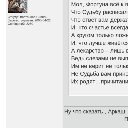
Мол, Фортуна всё к 
Что Судьбу расписал
Откуда: Восточная Сибирь
Что ответ вам держа
Зарегистрирован: 2006-04-22
Сообщений: 2260
И, что счастье всегд
А кругом только ложь
И, что лучше живётс
А лекарство – лишь 
Ведь слезами не вып
Им не верит не толь
Не Судьба вам прино
Их родят…причитан
04.10
____________________
Ну что сказать , Аркаш,
Примай, д