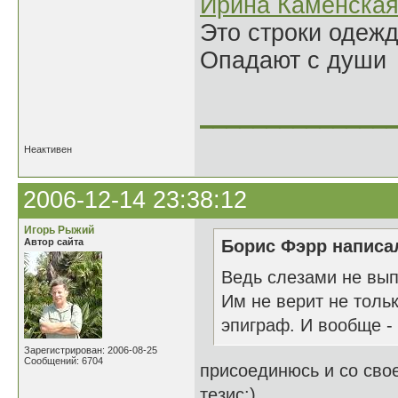
Ирина Каменска
Это строки одеж
Опадают с души
______________
Неактивен
2006-12-14 23:38:12
Игорь Рыжий
Автор сайта
Борис Фэрр написал
Ведь слезами не вып
Им не верит не то
эпиграф. И вообще -
Зарегистрирован: 2006-08-25
Сообщений: 6704
присоединюсь и со сво
тезис:)