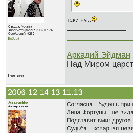
таки ну...
Откуда: Москва
Зарегистрирован: 2006-07-24
Сообщений: 9237
______________
Вебсайт
Аркадий Эйдман
Над Миром царс
Неактивен
2006-12-14 13:11:13
Juravushka
Согласна - будешь прич
Автор сайта
Лица Фортуны - не вида
Подставит вмиг другое
Судьба – коварная нев