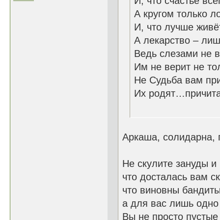
И, что счастье вс
А кругом только л
И, что лучше жив
А лекарство – ли
Ведь слезами не в
Им не верит не то
Не Судьба вам при
Их родят…причит
04.1
Аркаша, солидарна,
Не скулите зануды и
что досталась вам ск
что виновны бандиты
а для вас лишь одно 
Вы не просто пустые