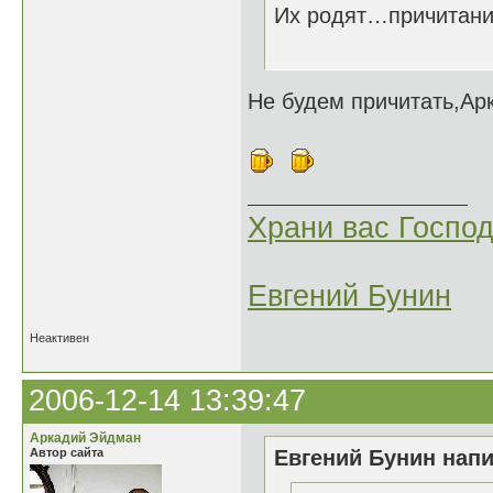
Их родят…причитан
04.10
Не будем причитать,Арк
Храни вас Господ
Евгений Бунин
Неактивен
2006-12-14 13:39:47
Аркадий Эйдман
Автор сайта
Евгений Бунин напи