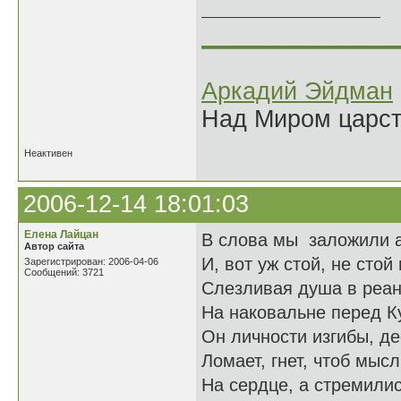
______________
Аркадий Эйдман
Над Миром царс
Неактивен
2006-12-14 18:01:03
Елена Лайцан
В слова мы заложили 
Автор сайта
И, вот уж стой, не стой
Зарегистрирован: 2006-04-06
Сообщений: 3721
Слезливая душа в реа
На наковальне перед К
Он личности изгибы, д
Ломает, гнет, чтоб мыс
На сердце, а стремили