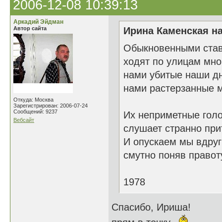
2006-12-08 10:39:13
Аркадий Эйдман
Автор сайта
Ирина Каменская на
Обыкновенными ста
ходят по улицам мн
нами убитые наши д
нами растерзанные 
Откуда: Москва
Зарегистрирован: 2006-07-24
Сообщений: 9237
Их неприметные гол
Вебсайт
слушает странно при
И опускаем мы вдруг
смутно поняв правот
1978
Спасибо, Ириша!