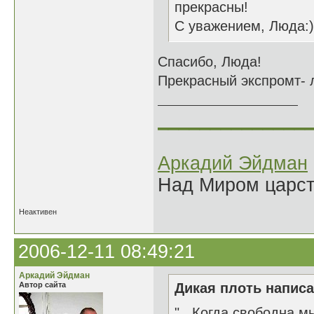
прекрасны!
С уважением, Люда:)
Спасибо, Люда!
Прекрасный экспромт- 
______________
Аркадий Эйдман
Над Миром царс
Неактивен
2006-12-11 08:49:21
Аркадий Эйдман
Автор сайта
Дикая плоть написа
"...Когда свободна м