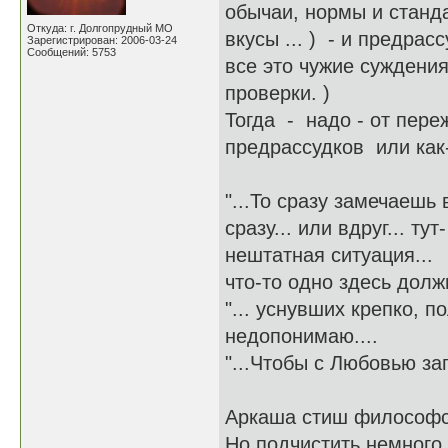
обычаи, нормы и станд
Откуда: г. Долгопрудный МО
вкусы ... ) - и предра
Зарегистрирован: 2006-03-24
Сообщений: 5753
все это чужие суждени
проверки. )
Тогда - надо - от пере
предрассудков или как-
"...То сразу замечаешь 
сразу... или вдруг... ту
нештатная ситуация...
что-то одно здесь долж
"... уснувших крепко, по
недопонимаю....
"...Чтобы с Любовью зап
Аркаша стиш философск
Но подчистить немного н