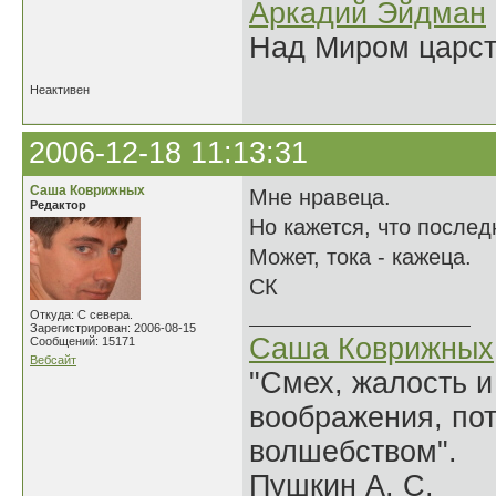
Аркадий Эйдман
Над Миром царс
Неактивен
2006-12-18 11:13:31
Саша Коврижных
Мне нравеца.
Редактор
Но кажется, что послед
Может, тока - кажеца.
СК
Откуда: С севера.
Зарегистрирован: 2006-08-15
Саша Коврижных
Сообщений: 15171
Вебсайт
"Смех, жалость и
воображения, по
волшебством".
Пушкин А. С.