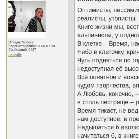
Оптимисты, пессимис
реалисты, утописты.
Книге жизни мы, всег
альпинисты, у подно
В клетке – Время, н
Откуда: Москва
Зарегистрирован: 2006-07-24
Сообщений: 9237
Небо в клеточку, кри
Вебсайт
Чуть подняться по го
недоступная её высо
Всё понятное и вовс
чудом творчества, вп
А Любовь, конечно, –
в столь пестряще – 
Время тикает, не ве
нам доступное, в пр
Надышаться б вволю 
начитаться б, в книге