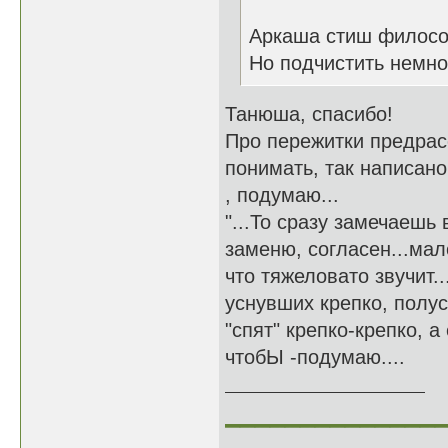
Аркаша стиш филосо
Но подчистить немног
Танюша, спасибо!
Про пережитки предрасс
понимать, так написано
, подумаю...
"...То сразу замечаешь 
заменю, согласен...мал
что тяжеловато звучит..
уснувших крепко, полус
"спят" крепко-крепко, а
чтобЫ -подумаю....
______________