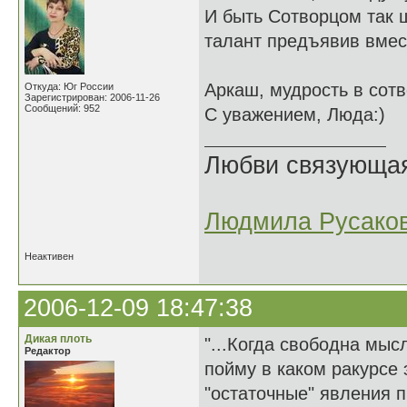
И быть Сотворцом так 
талант предъявив вмест
Аркаш, мудрость в сотв
Откуда: Юг России
Зарегистрирован: 2006-11-26
Сообщений: 952
С уважением, Люда:)
Любви связующая 
Людмила Русако
Неактивен
2006-12-09 18:47:38
Дикая плоть
"...Когда свободна мыс
Редактор
пойму в каком ракурсе 
"остаточные" явления 