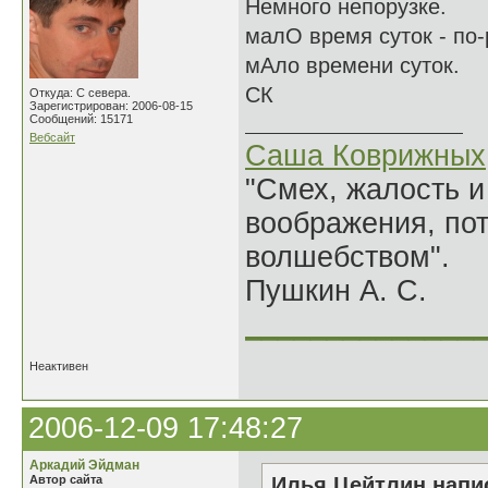
Немного непорузке.
малО время суток - по-
мАло времени суток.
СК
Откуда: С севера.
Зарегистрирован: 2006-08-15
Сообщений: 15171
Вебсайт
Саша Коврижных
"Смех, жалость и
воображения, по
волшебством".
Пушкин А. С.
______________
Неактивен
2006-12-09 17:48:27
Аркадий Эйдман
Автор сайта
Илья Цейтлин напис