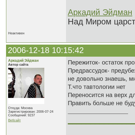
Аркадий Эйдман
Над Миром царс
Неактивен
2006-12-18 10:15:42
Аркадий Эйдман
Пережиток- остаток пр
Автор сайта
Предрассудок- предубе
не довольно знаешь, м
Т.что тавтологии нет
Переносится на верх д
Править больше не буд
Откуда: Москва
Зарегистрирован: 2006-07-24
Сообщений: 9237
______________
Вебсайт