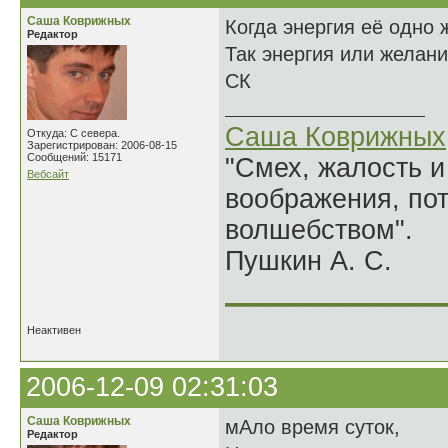
Саша Коврижных
Когда энергия её одно 
Редактор
Так энергия или желан
СК
Саша Коврижных
Откуда: С севера.
Зарегистрирован: 2006-08-15
Сообщений: 15171
"Смех, жалость и
Вебсайт
воображения, по
волшебством".
Пушкин А. С.
______________
Неактивен
2006-12-09 02:31:03
Саша Коврижных
мАло время суток,
Редактор