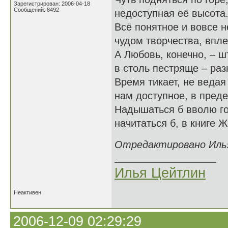
Зарегистрирован: 2006-04-18
Сообщений: 8492
недоступная её высота
Всё понятное и вовсе н
чудом творчества, впле
А Любовь, конечно, – ш
в столь пестряще – ра
Время тикает, не ведая
нам доступное, в преде
Надышаться б вволю го
начитаться б, в книге Ж
Отредактировано Илья
Илья Цейтлин
Неактивен
2006-12-09 02:29:29