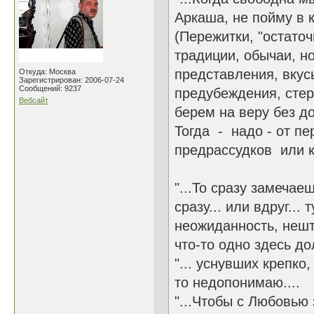
Аркаша, не пойму в 
(Пережитки, "остато
традиции, обычаи, н
представления, вкусы
Откуда: Москва
Зарегистрирован: 2006-07-24
Сообщений: 9237
предубеждения, стер
Вебсайт
берем на веру без д
Тогда - надо - от пе
предрассудков или к
"...То сразу замечае
сразу... или вдруг... 
неожиданность, нешт
что-то одно здесь до
"... уснувших крепко,
то недопонимаю....
"...Чтобы с Любовью з