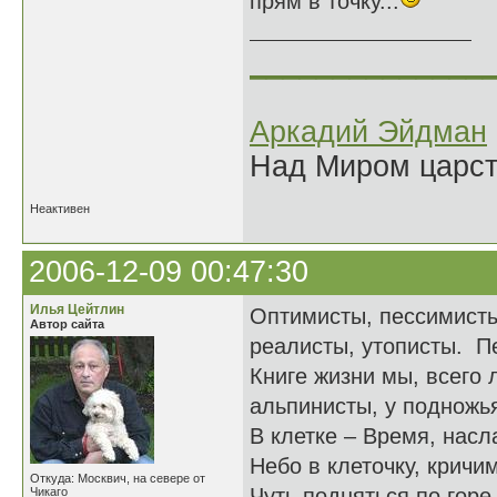
прям в точку...
______________
Аркадий Эйдман
Над Миром царс
Неактивен
2006-12-09 00:47:30
Илья Цейтлин
Оптимисты, пессимисты
Автор сайта
реалисты, утописты. П
Книге жизни мы, всего 
альпинисты, у подножья
В клетке – Время, нас
Небо в клеточку, кричи
Откуда: Москвич, на севере от
Чуть подняться по горе,
Чикаго