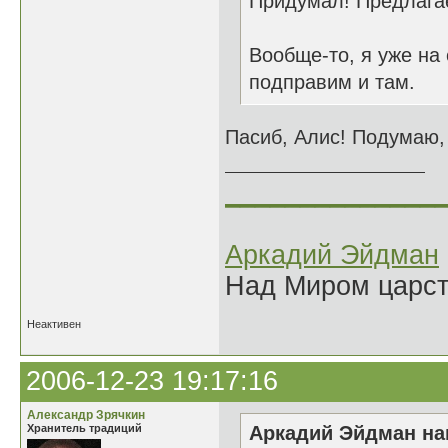
Придумал! Предлаг
Вообще-то, я уже на
подправим и там.
Пасиб, Алис! Подумаю,
______________
Аркадий Эйдман
Над Миром царс
Неактивен
2006-12-23 19:17:16
Александр Зрячкин
Хранитель традиций
Аркадий Эйдман нап