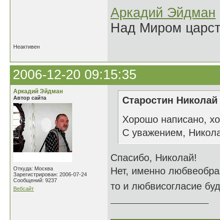
Аркадий Эйдман
Над Миром царс
Неактивен
2006-12-20 09:15:35
Аркадий Эйдман
Автор сайта
Старостин Николай 
Хорошо написано, хо
С уважением, Никол
Спасибо, Николай!
Откуда: Москва
Нет, именно любвеобраз
Зарегистрирован: 2006-07-24
Сообщений: 9237
то и любвисогласие буд
Вебсайт
______________