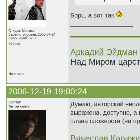
Борь, а вот так
______________
Откуда: Москва
Зарегистрирован: 2006-07-24
Сообщений: 9237
Вебсайт
Аркадий Эйдман
Над Миром царс
Неактивен
2006-12-19 19:00:24
Glorian
Думаю, авторский неол
Автор сайта
выражена, доступно, а 
плана сложности (на п
Вячеслав Карижи