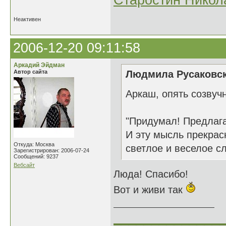
Старостин Никол
Неактивен
2006-12-20 09:11:58
Аркадий Эйдман
Автор сайта
Людмила Русаковск
Аркаш, опять созвучн
"Придумал! Предла
И эту мысль прекрасн
Откуда: Москва
светлое и веселое с
Зарегистрирован: 2006-07-24
Сообщений: 9237
Вебсайт
Люда! Спасибо!
Вот и живи так
______________