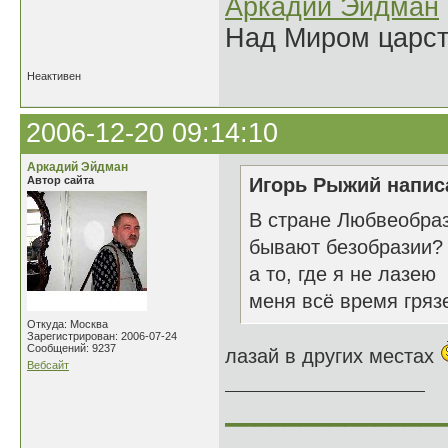
Аркадий Эйдман
Над Миром царс
Неактивен
2006-12-20 09:14:10
Аркадий Эйдман
Автор сайта
Игорь Рыжий написа
В стране Любвеобра
бывают безобразии?
а то, где я не лазею
меня всё время гряз
Откуда: Москва
Зарегистрирован: 2006-07-24
Сообщений: 9237
лазай в других местах
Вебсайт
______________