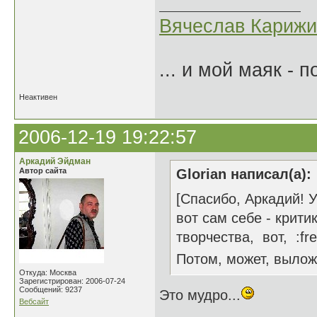
Вячеслав Карижи
... и мой маяк - 
Неактивен
2006-12-19 19:22:57
Аркадий Эйдман
Автор сайта
Glorian написал(а):
[Спасибо, Аркадий! 
вот сам себе - крит
творчества, вот, :fr
Потом, может, вылож
Откуда: Москва
Зарегистрирован: 2006-07-24
Сообщений: 9237
Это мудро...
Вебсайт