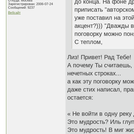
до конца. На фоне др
Откуда: Москва
Зарегистрирован: 2006-07-24
Сообщений: 9237
приписать "авторском
Вебсайт
уже поставил на это
акцент?))) "Дважды в
поговорку можно пон
С теплом,
Лиз! Привет! Рад Тебе!
А почему Ты считаешь, 
нечетных строках...
а как эту поговорку мо
даже стих написал, пра
остается:
« Не войти в одну рек
Это мудрость? Иль глуп
Это мудрость! В миг ж