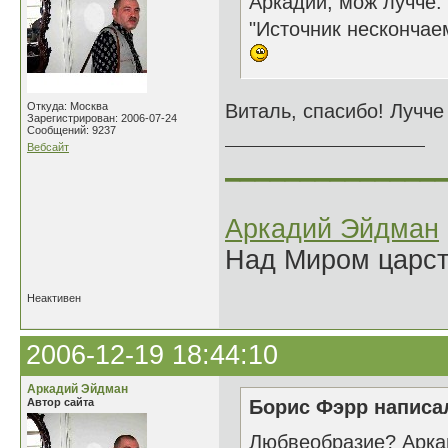
Аркадий, мож лучче:
"Источник нескончае
Откуда: Москва
Виталь, спасибо! Лучче
Зарегистрирован: 2006-07-24
Сообщений: 9237
Вебсайт
______________
Аркадий Эйдман
Над Миром царс
Неактивен
2006-12-19 18:44:10
Аркадий Эйдман
Автор сайта
Борис Фэрр написал
Любвеобразие? Аркаш,