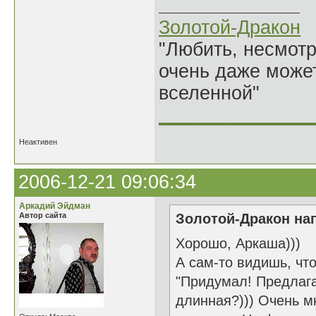
Золотой-Дракон
"Любить, несмотря
очень даже может
вселенной"
______________
Неактивен
2006-12-21 09:06:34
Аркадий Эйдман
Автор сайта
Золотой-Дракон нап
Хорошо, Аркаша)))
А сам-то видишь, что
"Придумал! Предлаг
длинная?))) Очень м