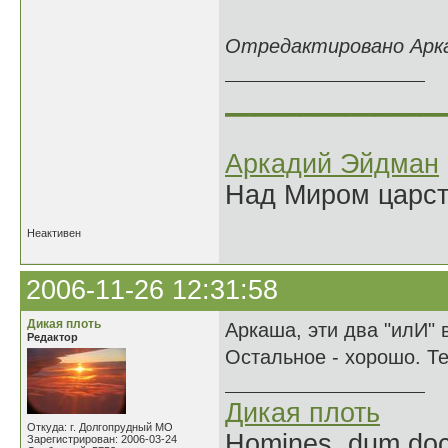
18.03
Отредактировано Аркад
______________
Аркадий Эйдман
Над Миром царс
Неактивен
2006-11-26 12:31:58
Дикая плоть
Аркаша, эти два "илИ" в
Редактор
Остальное - хорошо. Те
Дикая плоть
Откуда: г. Долгопрудный МО
Homines, dum doce
Зарегистрирован: 2006-03-24