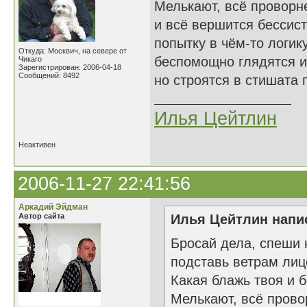
Мелькают, всё проворн
и всё вершится бессист
попытку в чём-то логик
Откуда: Москвич, на севере от
беспомощно глядятся и
Чикаго
Зарегистрирован: 2006-04-18
Сообщений: 8492
но строятся в стишата п
Илья Цейтлин
Неактивен
2006-11-27 22:41:56
Аркадий Эйдман
Автор сайта
Илья Цейтлин напис
Бросай дела, спеши 
подставь ветрам лиц
Какая блажь твоя и 
Мелькают, всё прово