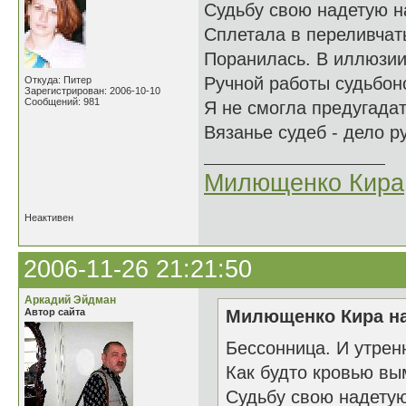
Судьбу свою надетую н
Сплетала в переливчат
Поранилась. В иллюзии
Ручной работы судьбон
Откуда: Питер
Зарегистрирован: 2006-10-10
Сообщений: 981
Я не смогла предугадат
Вязанье судеб - дело ру
Милющенко Кира
Неактивен
2006-11-26 21:21:50
Аркадий Эйдман
Автор сайта
Милющенко Кира на
Бессонница. И утрен
Как будто кровью вы
Судьбу свою надету