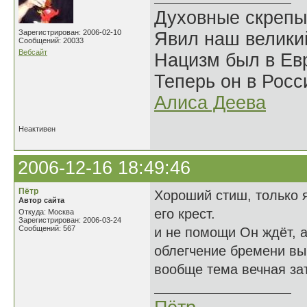
Духовные скрепы
Зарегистрирован: 2006-02-10
Явил наш велики
Сообщений: 20033
Вебсайт
Нацизм был в Евр
Теперь он в Росс
Алиса Деева
Неактивен
2006-12-16 18:49:46
Пётр
Хороший стиш, только я
Автор сайта
его крест.
Откуда: Москва
Зарегистрирован: 2006-03-24
Сообщений: 567
и не помощи Он ждёт, а
облегчение бремени в
вообще тема вечная зат