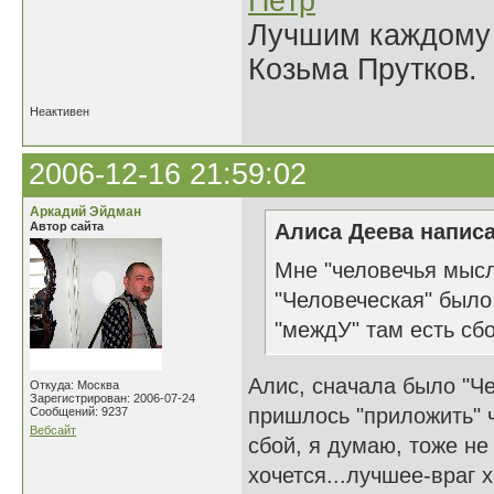
Пётр
Лучшим каждому к
Козьма Прутков.
Неактивен
2006-12-16 21:59:02
Аркадий Эйдман
Автор сайта
Алиса Деева написа
Мне "человечья мысль
"Человеческая" было 
"междУ" там есть сб
Алис, сначала было "Че
Откуда: Москва
Зарегистрирован: 2006-07-24
пришлось "приложить" че
Сообщений: 9237
Вебсайт
сбой, я думаю, тоже не
хочется...лучшее-враг х