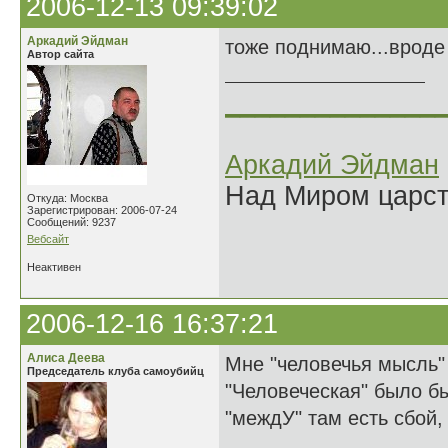
2006-12-13 09:39:02
Аркадий Эйдман
тоже поднимаю...вроде 
Автор сайта
______________
Аркадий Эйдман
Над Миром царс
Откуда: Москва
Зарегистрирован: 2006-07-24
Сообщений: 9237
Вебсайт
Неактивен
2006-12-16 16:37:21
Алиса Деева
Мне "человечья мысль" 
Председатель клуба самоубийц
"Человеческая" было бы
"междУ" там есть сбой,