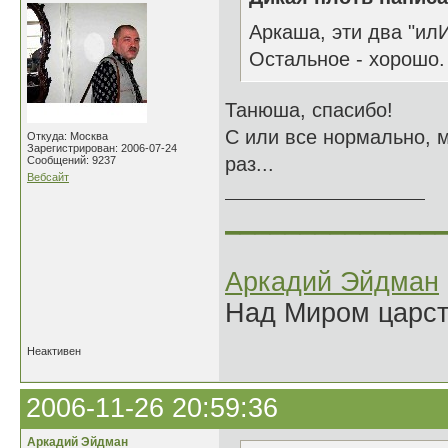
Аркаша, эти два "илИ
Остальное - хорошо.
Танюша, спасибо!
С или все нормально, м
Откуда: Москва
Зарегистрирован: 2006-07-24
раз...
Сообщений: 9237
Вебсайт
______________
Аркадий Эйдман
Над Миром царс
Неактивен
2006-11-26 20:59:36
Аркадий Эйдман