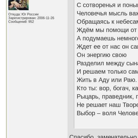
С сотворенья и поны
Человечья мысль ва
Откуда: Юг России
Зарегистрирован: 2006-11-26
Обращаясь к небеса
Сообщений: 952
Ждём мы помощи от 
А подумаешь немног
Ждет ее от нас он са
Он энергию свою
Разделил между сын
И решаем только са
Жить в Аду или Раю.
Кто ты: вор, богач, к
Рыцарь, праведник, 
Не решает наш Твор
Выбор – воля Челове
18.03
Спасибо, замечательно,