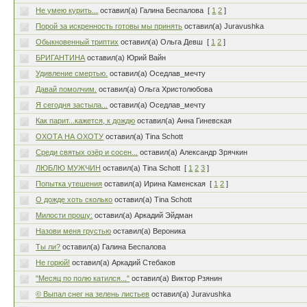
Не умею курить...
оставил(а) Галина Беспалова
[
1
2
]
Порой за искренность готовы мы принять
оставил(а) Juravushka
Обыкновенный триптих
оставил(а) Ольга Девш
[
1
2
]
БРИГАНТИНА
оставил(а) Юрий Вайн
Удивление смертью.
оставил(а) Оседлав_мечту
Давай помолчим.
оставил(а) Ольга Христолюбова
Я сегодня застыла...
оставил(а) Оседлав_мечту
Как парит...кажется, к дождю
оставил(а) Анна Гиневская
ОХОТА НА ОХОТУ
оставил(а) Tina Schott
Среди святых озёр и сосен...
оставил(а) Александр Зрячкин
ЛЮБЛЮ МУЖЧИН
оставил(а) Tina Schott
[
1
2
3
]
Попытка утешения
оставил(а) Ирина Каменская
[
1
2
]
О дожде хоть сколько
оставил(а) Tina Schott
Милости прошу:
оставил(а) Аркадий Эйдман
Назови меня грустью
оставил(а) Вероника
Ты ли?
оставил(а) Галина Беспалова
Не горюй!
оставил(а) Аркадий Стебаков
"Месяц по полю катился..."
оставил(а) Виктор Рзянин
© Выпал снег на зелень листьев
оставил(а) Juravushka