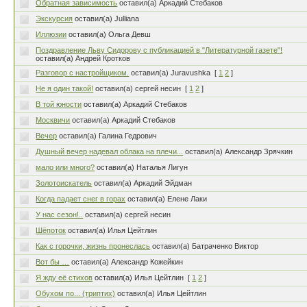
Обратная зависимость
оставил(а) Аркадий Стебаков
Экскурсия
оставил(а) Julliana
Иллюзии
оставил(а) Ольга Девш
Поздравление Льву Сидорову с публикацией в "Литературной газете"!
оставил(а) Андрей Кротков
Разговор с настройщиком.
оставил(а) Juravushka
[
1
2
]
Не я один такой!
оставил(а) сергей несин
[
1
2
]
В той юности
оставил(а) Аркадий Стебаков
Москвичи
оставил(а) Аркадий Стебаков
Вечер
оставил(а) Галина Гедрович
Душный вечер надевал облака на плечи...
оставил(а) Александр Зрячкин
мало или много?
оставил(а) Наталья Лигун
Золотоискатель
оставил(а) Аркадий Эйдман
Когда падает снег в горах
оставил(а) Елене Лаки
У нас сезон!..
оставил(а) сергей несин
Шёпоток
оставил(а) Илья Цейтлин
Как с горочки, жизнь пронеслась
оставил(а) Батраченко Виктор
Вот бы …
оставил(а) Александр Кожейкин
Я жду её стихов
оставил(а) Илья Цейтлин
[
1
2
]
Обухом по... (триптих)
оставил(а) Илья Цейтлин