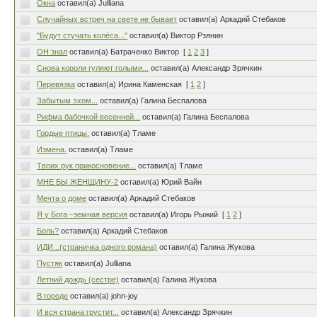
Окна
оставил(а) Julliana
Случайных встреч на свете не бывает
оставил(а) Аркадий Стебаков
"Будут стучать колёса..."
оставил(а) Виктор Рзянин
ОН знал
оставил(а) Батраченко Виктор
[
1
2
3
]
Снова короли гуляют голыми...
оставил(а) Александр Зрячкин
Перевязка
оставил(а) Ирина Каменская
[
1
2
]
Забытым эхом...
оставил(а) Галина Беспалова
Рифма бабочкой весенней...
оставил(а) Галина Беспалова
Гордые птицы.
оставил(а) Тламе
Измена.
оставил(а) Тламе
Твоих рук прикосновение...
оставил(а) Тламе
МНЕ БЫ ЖЕНЩИНУ-2
оставил(а) Юрий Вайн
Мечта о доме
оставил(а) Аркадий Стебаков
Я у Бога –земная версия
оставил(а) Игорь Рыжий
[
1
2
]
Боль?
оставил(а) Аркадий Стебаков
ИДИ...(страничка одного романа)
оставил(а) Галина Жукова
Пустяк
оставил(а) Julliana
Летний дождь (сестре)
оставил(а) Галина Жукова
В городе
оставил(а) john-joy
И вся страна грустит...
оставил(а) Александр Зрячкин