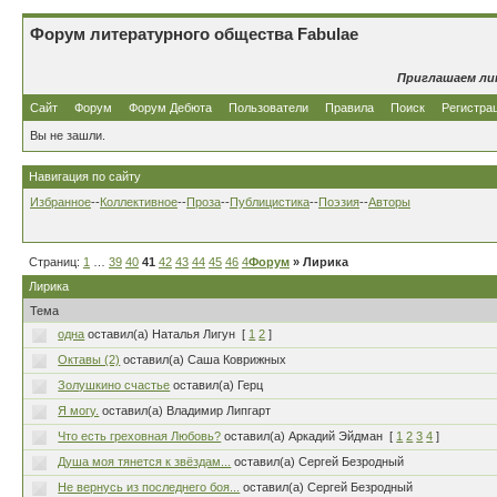
Форум литературного общества Fabulae
Приглашаем ли
Сайт
Форум
Форум Дебюта
Пользователи
Правила
Поиск
Регистра
Вы не зашли.
Навигация по сайту
Избранное
--
Коллективное
--
Проза
--
Публицистика
--
Поэзия
--
Авторы
Страниц:
1
…
39
40
41
42
43
44
45
46
47
Форум
…
80
» Лирика
Лирика
Тема
одна
оставил(а) Наталья Лигун
[
1
2
]
Октавы (2)
оставил(а) Саша Коврижных
Золушкино счастье
оставил(а) Герц
Я могу.
оставил(а) Владимир Липгарт
Что есть греховная Любовь?
оставил(а) Аркадий Эйдман
[
1
2
3
4
]
Душа моя тянется к звёздам...
оставил(а) Сергей Безродный
Не вернусь из последнего боя...
оставил(а) Сергей Безродный