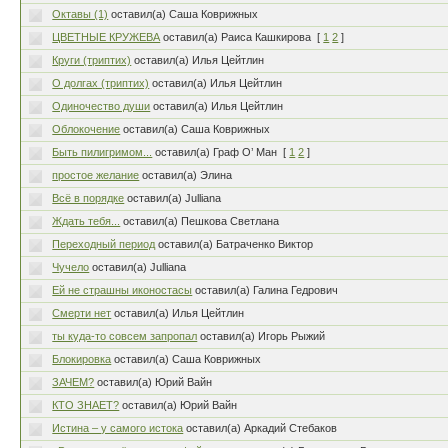
Октавы (1)
оставил(а) Саша Коврижных
ЦВЕТНЫЕ КРУЖЕВА
оставил(а) Раиса Кашкирова
[
1
2
]
Круги (триптих)
оставил(а) Илья Цейтлин
О долгах (триптих)
оставил(а) Илья Цейтлин
Одиночество души
оставил(а) Илья Цейтлин
Облокочение
оставил(а) Саша Коврижных
Быть пилигримом...
оставил(а) Граф О’ Ман
[
1
2
]
простое желание
оставил(а) Элина
Всё в порядке
оставил(а) Julliana
Ждать тебя...
оставил(а) Пешкова Светлана
Переходный период
оставил(а) Батраченко Виктор
Чучело
оставил(а) Julliana
Ей не страшны иконостасы
оставил(а) Галина Гедрович
Смерти нет
оставил(а) Илья Цейтлин
ты куда-то совсем запропал
оставил(а) Игорь Рыжий
Блокировка
оставил(а) Саша Коврижных
ЗАЧЕМ?
оставил(а) Юрий Вайн
КТО ЗНАЕТ?
оставил(а) Юрий Вайн
Истина – у самого истока
оставил(а) Аркадий Стебаков