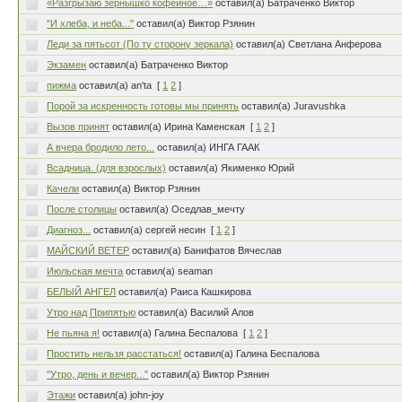
«Разгрызаю зёрнышко кофейное…»
оставил(а) Батраченко Виктор
"И хлеба, и неба..."
оставил(а) Виктор Рзянин
Леди за пятьсот (По ту сторону зеркала)
оставил(а) Светлана Анферова
Экзамен
оставил(а) Батраченко Виктор
пижма
оставил(а) an'ta
[
1
2
]
Порой за искренность готовы мы принять
оставил(а) Juravushka
Вызов принят
оставил(а) Ирина Каменская
[
1
2
]
А вчера бродило лето...
оставил(а) ИНГА ГААК
Всадница. (для взрослых)
оставил(а) Якименко Юрий
Качели
оставил(а) Виктор Рзянин
После столицы
оставил(а) Оседлав_мечту
Диагноз...
оставил(а) сергей несин
[
1
2
]
МАЙСКИЙ ВЕТЕР
оставил(а) Банифатов Вячеслав
Июльская мечта
оставил(а) seaman
БЕЛЫЙ АНГЕЛ
оставил(а) Раиса Кашкирова
Утро над Припятью
оставил(а) Василий Алов
Не пьяна я!
оставил(а) Галина Беспалова
[
1
2
]
Простить нельзя расстаться!
оставил(а) Галина Беспалова
"Утро, день и вечер..."
оставил(а) Виктор Рзянин
Этажи
оставил(а) john-joy