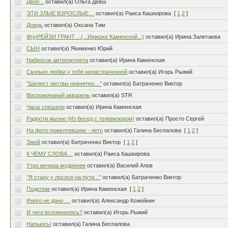
Двое...
оставил(а) Ольга Девш
ЭТИ ЗЛЫЕ ВЗРОСЛЫЕ…
оставил(а) Раиса Кашкирова
[
1
2
]
Дождь
оставил(а) Оксана Тим
Ф(к)РЕЙЗИ ГРАНТ ...(...Иришке Каменской...)
оставил(а) Ирина Залетаева
СЫН
оставил(а) Якименко Юрий
Набросок автопортрета
оставил(а) Ирина Каменская
Сколько любви у тебя нерастраченной
оставил(а) Игорь Рыжий
"Шелест листвы невнятен…"
оставил(а) Батраченко Виктор
Воспоминаний акварель
оставил(а) STR
Часы спешили
оставил(а) Ирина Каменская
Радости жызне (Из бесед с телевизором)
оставил(а) Просто Сергей
На фото пожелтевшем - лето
оставил(а) Галина Беспалова
[
1
2
]
Змей
оставил(а) Батраченко Виктор
[
1
2
]
К ЧЕМУ СЛОВА…
оставил(а) Раиса Кашкирова
Утро вечера мудренее
оставил(а) Василий Алов
"Я стану у лосося на пути..."
оставил(а) Батраченко Виктор
Поделом
оставил(а) Ирина Каменская
[
1
2
]
Иного не дано …
оставил(а) Александр Кожейкин
И чего вспомнилось?
оставил(а) Игорь Рыжий
Напьюсь!
оставил(а) Галина Беспалова