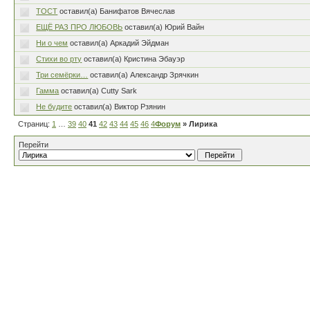
ТОСТ
оставил(а) Банифатов Вячеслав
ЕЩЁ РАЗ ПРО ЛЮБОВЬ
оставил(а) Юрий Вайн
Ни о чем
оставил(а) Аркадий Эйдман
Стихи во рту
оставил(а) Кристина Эбауэр
Три семёрки…
оставил(а) Александр Зрячкин
Гамма
оставил(а) Cutty Sark
Не будите
оставил(а) Виктор Рзянин
Страниц:
1
…
39
40
41
42
43
44
45
46
47
Форум
…
80
» Лирика
Перейти