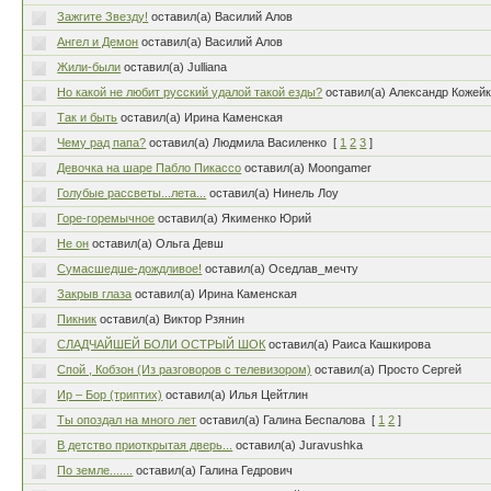
Зажгите Звезду!
оставил(а) Василий Алов
Ангел и Демон
оставил(а) Василий Алов
Жили-были
оставил(а) Julliana
Но какой не любит русский удалой такой езды?
оставил(а) Александр Кожей
Так и быть
оставил(а) Ирина Каменская
Чему рад папа?
оставил(а) Людмила Василенко
[
1
2
3
]
Девочка на шаре Пабло Пикассо
оставил(а) Moongamer
Голубые рассветы...лета...
оставил(а) Нинель Лоу
Горе-горемычное
оставил(а) Якименко Юрий
Не он
оставил(а) Ольга Девш
Сумасшедше-дождливое!
оставил(а) Оседлав_мечту
Закрыв глаза
оставил(а) Ирина Каменская
Пикник
оставил(а) Виктор Рзянин
СЛАДЧАЙШЕЙ БОЛИ ОСТРЫЙ ШОК
оставил(а) Раиса Кашкирова
Спой , Кобзон (Из разговоров с телевизором)
оставил(а) Просто Сергей
Ир – Бор (триптих)
оставил(а) Илья Цейтлин
Ты опоздал на много лет
оставил(а) Галина Беспалова
[
1
2
]
В детство приоткрытая дверь...
оставил(а) Juravushka
По земле.......
оставил(а) Галина Гедрович