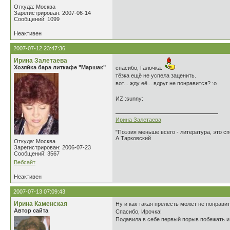
Откуда: Москва
Зарегистрирован: 2007-06-14
Сообщений: 1099
Неактивен
2007-07-12 23:47:36
Ирина Залетаева
Хозяйка бара литкафе "Маршак"
спасибо, Галочка.
тёзка ещё не успела заценить.
вот... жду её... вдруг не понравится? :o
ИZ :sunny:
Ирина Залетаева
"Поэзия меньше всего - литература, это сп
А.Тарковский
Откуда: Москва
Зарегистрирован: 2006-07-23
Сообщений: 3567
Вебсайт
Неактивен
2007-07-13 07:09:43
Ирина Каменская
Ну и как такая прелесть может не понрави
Автор сайта
Спасибо, Ирочка!
Подавила в себе первый порыв побежать и 