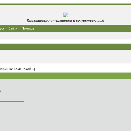
Приглашаем литераторов и сочувствующих!
ция
Зайти
Помощь
..Иришке Каменской...)
0
______________
,
той,