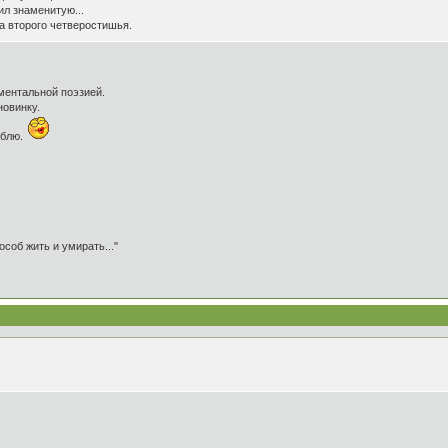
ил знаменитую...
а второго четверостишья.
ментальной поэзией.
новинку.
юблю.
особ жить и умирать..."