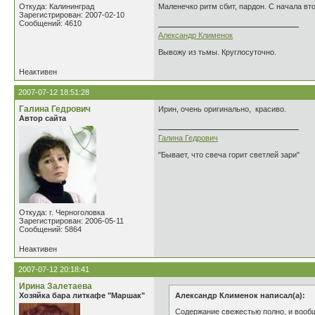
Откуда: Калининград
Маленечко ритм сбит, пардон. С начала вт
Зарегистрирован: 2007-02-10
Сообщений: 4610
Александр Клименок
Вывожу из тьмы. Круглосуточно.
Неактивен
2007-07-12 18:51:28
Галина Гедрович
Ирин, очень оригинально, красиво.
Автор сайта
Галина Гедрович
"Бывает, что свеча горит светлей зари"
Откуда: г. Черноголовка
Зарегистрирован: 2006-05-11
Сообщений: 5864
Неактивен
2007-07-12 20:18:41
Ирина Залетаева
Хозяйка бара литкафе "Маршак"
Александр Клименок написал(а):
Содержание свежестью полно, и вообщ