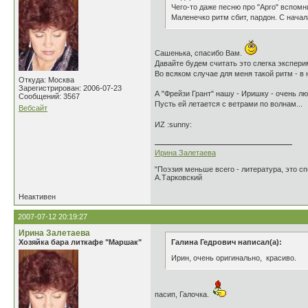
Чего-то даже песню про "Арго" вспомн
Маленечко ритм сбит, пардон. С начал
Сашенька, спасибо Вам.
Давайте будем считать это слегка экспери
Во всяком случае для меня такой ритм - в 
Откуда: Москва
Зарегистрирован: 2006-07-23
А "Фрейзи Грант" нашу - Иришку - очень л
Сообщений: 3567
Пусть ей летается с ветрами по волнам...
Вебсайт
ИZ :sunny:
Ирина Залетаева
"Поэзия меньше всего - литература, это сп
А.Тарковский
Неактивен
2007-07-12 20:19:27
Ирина Залетаева
Хозяйка бара литкафе "Маршак"
Галина Гедрович написал(а):
Ирин, очень оригинально, красиво.
пасип, Галочка.