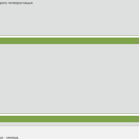
орого четверостишья.
е - умница.