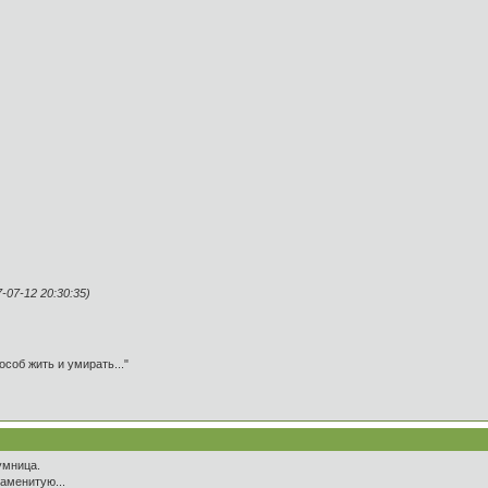
07-12 20:30:35)
особ жить и умирать..."
умница.
наменитую...