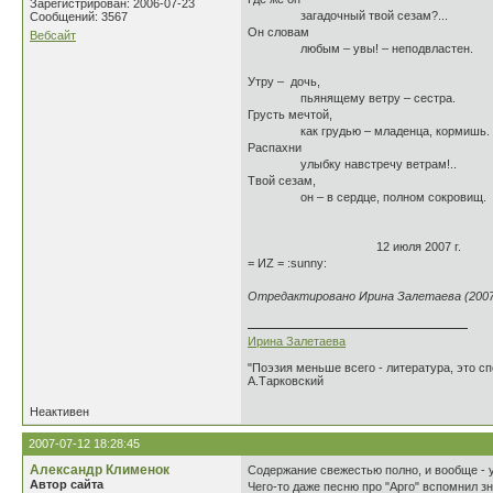
Зарегистрирован: 2006-07-23
загадочный твой сезам?...
Сообщений: 3567
Он словам
Вебсайт
любым – увы! – неподвластен.
Утру – дочь,
пьянящему ветру – сестра.
Грусть мечтой,
как грудью – младенца, кормишь.
Распахни
улыбку навстречу ветрам!..
Твой сезам,
он – в сердце, полном сокровищ.
12 июля 2007 г.
= ИZ = :sunny:
Отредактировано Ирина Залетаева (2007-
Ирина Залетаева
"Поэзия меньше всего - литература, это сп
А.Тарковский
Неактивен
2007-07-12 18:28:45
Александр Клименок
Содержание свежестью полно, и вообще - 
Автор сайта
Чего-то даже песню про "Арго" вспомнил з