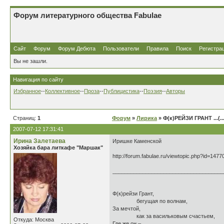
Форум литературного общества Fabulae
Сайт
Форум
Форум Дебюта
Пользователи
Правила
Поиск
Регистра
Вы не зашли.
Навигация по сайту
Избранное
--
Коллективное
--
Проза
--
Публицистика
--
Поэзия
--
Авторы
Страниц:
1
Форум
»
Лирика
» Ф(к)РЕЙЗИ ГРАНТ ...(.
2007-07-12 17:31:41
Ирина Залетаева
Иришке Каменской
Хозяйка бара литкафе "Маршак"
http://forum.fabulae.ru/viewtopic.php?id=1477
_____________________________________
Ф(к)рейзи Грант
бегущая по волнам,
За меч
как за васильковым счастьем,
Откуда: Москва
Где же он –