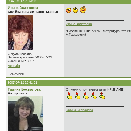
2007-07-12 22:59:16
Ирина Залетаева
Хозяйка бара литкафе "Маршак"
Ирина Залетаева
"Поэзия меньше всего - литература, это сп
А.Тарковский
Откуда: Москва
Зарегистрирован: 2006-07-23
Сообщений: 3567
Вебсайт
Неактивен
2007-07-12 23:41:01
Галина Беспалова
От меня с почтением двум ИРИНАМ!!!
Автор сайта
Галина Беспалова