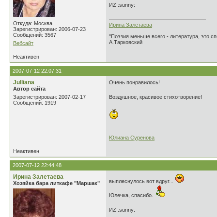
ИZ :sunny:
Откуда: Москва
Ирина Залетаева
Зарегистрирован: 2006-07-23
Сообщений: 3567
"Поэзия меньше всего - литература, это сп
А.Тарковский
Вебсайт
Неактивен
2007-07-12 22:07:31
Julliana
Очень понравилось!
Автор сайта
Зарегистрирован: 2007-02-17
Воздушное, красивое стихотворение!
Сообщений: 1919
Юлиана Суренова
Неактивен
2007-07-12 22:44:48
Ирина Залетаева
выплеснулось вот вдруг...
Хозяйка бара литкафе "Маршак"
Юлечка, спасибо.
ИZ :sunny: