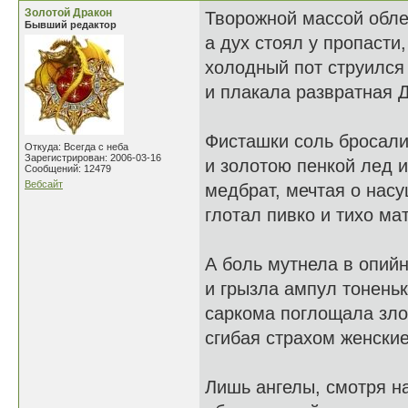
Золотой Дракон
Творожной массой обле
Бывший редактор
а дух стоял у пропасти,
холодный пот струился
и плакала развратная 
Фисташки соль бросали
Откуда: Всегда с неба
Зарегистрирован: 2006-03-16
и золотою пенкой лед и
Сообщений: 12479
Вебсайт
медбрат, мечтая о нас
глотал пивко и тихо ма
А боль мутнела в опий
и грызла ампул тоненьк
саркома поглощала зло
сгибая страхом женские
Лишь ангелы, смотря н