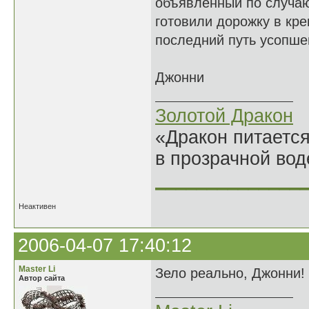
объявленный по случаю
готовили дорожку в кре
последний путь усопше
Джонни
Золотой Дракон
«Дракон питается
в прозрачной во
______________
Неактивен
2006-04-07 17:40:12
Master Li
Зело реально, Джонни! 
Автор сайта