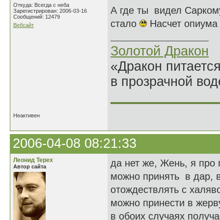
Откуда: Всегда с неба
А где ты видел Сарко
Зарегистрирован: 2006-03-16
Сообщений: 12479
стало
Насчет опиума с
Вебсайт
Золотой Дракон
«Дракон питается
в прозрачной во
______________
Неактивен
2006-04-08 08:21:33
Леонид Терех
да нет же, Жень, я пр
Автор сайта
можно принять в дар, в
отождествлять с халяво
можно принести в жерву
в обоих случаях получ