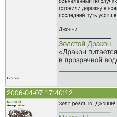
объявленный по случаю
готовили дорожку в кре
последний путь усопше
Джонни
Золотой Дракон
«Дракон питается
в прозрачной во
______________
Неактивен
2006-04-07 17:40:12
Master Li
Зело реально, Джонни! 
Автор сайта