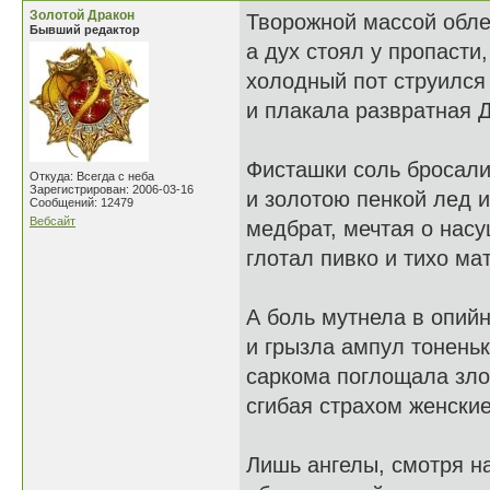
Золотой Дракон
Творожной массой обле
Бывший редактор
а дух стоял у пропасти,
холодный пот струился
и плакала развратная 
Фисташки соль бросали
Откуда: Всегда с неба
Зарегистрирован: 2006-03-16
и золотою пенкой лед и
Сообщений: 12479
Вебсайт
медбрат, мечтая о нас
глотал пивко и тихо ма
А боль мутнела в опий
и грызла ампул тоненьк
саркома поглощала зло
сгибая страхом женские
Лишь ангелы, смотря н