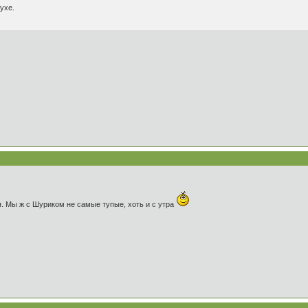
ухе.
я. Мы ж с Шуриком не самые тупые, хоть и с утра