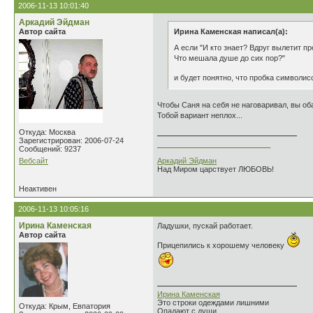
2006-11-13 10:01:40
Аркадий Эйдман
Автор сайта
Ирина Каменская написал(а):
А если "И кто знает? Вдруг вылетит пр
Что мешала душе до сих пор?"
и будет понятно, что пробка символис
Чтобы Саня на себя не наговаривал, вы об
Тобой вариант неплох...
Откуда: Москва
Зарегистрирован: 2006-07-24
___________________________
Сообщений: 9237
Вебсайт
Аркадий Эйдман
Над Миром царствует ЛЮБОВЬ!
Неактивен
2006-11-13 10:05:16
Ирина Каменская
Ладушки, пускай работает.
Автор сайта
Прицепились к хорошему человеку
Ирина Каменская
Это строки одеждами лишними
Откуда: Крым, Евпатория
Опадают с души