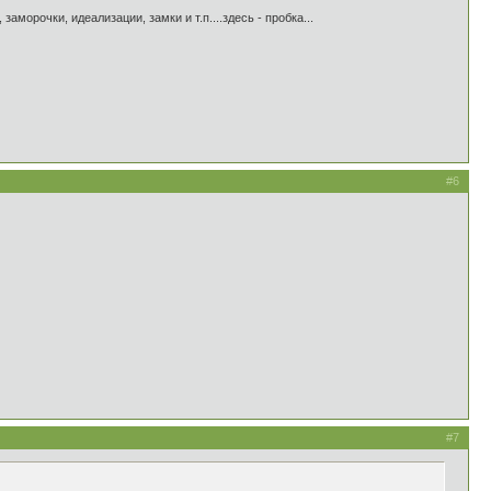
морочки, идеализации, замки и т.п....здесь - пробка...
#6
#7