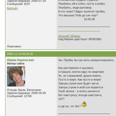
Зарегистрирован: 2006-07-24
Улыбнись ей в ответ, пусть и робко.
Сообщений: 9237
Улыбаясь, веди разговор.
Вебсайт
И кто знает? Вдруг вылетит пробка,
Что мешала Тебе до сих пор?
10.05.06
___________________________
Аркадий Эйдман
Над Миром царствует ЛЮБОВЬ!
Неактивен
2006-11-13 09:26:35
Ирина Каменская
Хм. Пробку бы как-нить конкретизировать.
Автор сайта
Как растерянно я шатаюсь
(страшно, молча жду) по квартире.
Ах, не спрашивай, дурью маюсь.
Пусто в мире. Как пусто в мире!
Завтра утром мне будет легче.
Завтра утром в мой сон ворвется
Откуда: Крым, Евпатория
Твой звонок - и опять начнется
Зарегистрирован: 2006-09-09
Бег навстречу, всегда навстречу.
Сообщений: 12766
1977
и где он, тот бег?