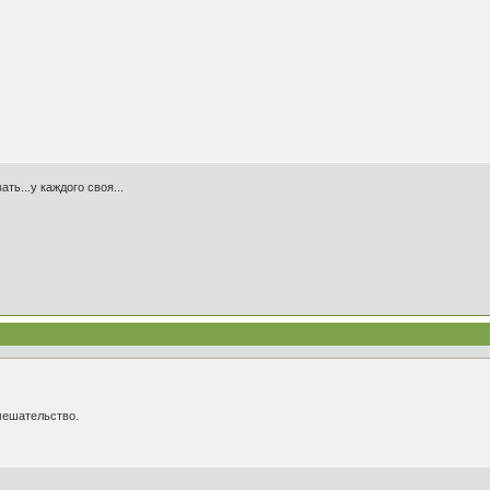
ть...у каждого своя...
амешательство.