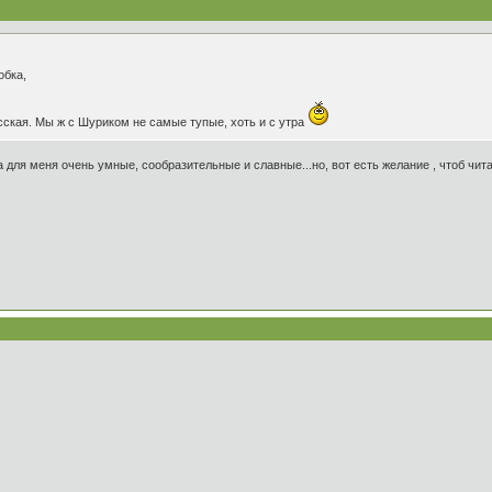
обка,
сская. Мы ж с Шуриком не самые тупые, хоть и с утра
а для меня очень умные, сообразительные и славные...но, вот есть желание , чтоб чи