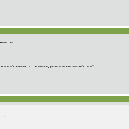
тельство.
ашего воображения, потрясаемые драматическим волшебством".
ать.