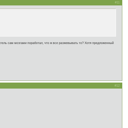
#11
татель сам мозгами поработал, что ж все разжевывать то? Хотя предложенный
#12