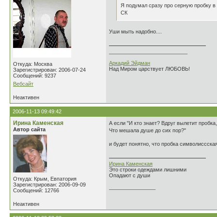
Я подумал сразу про серную пробку в 
СК
Уши мыть надобно....
___________________________
Аркадий Эйдман
Откуда: Москва
Над Миром царствует ЛЮБОВЬ!
Зарегистрирован: 2006-07-24
Сообщений: 9237
Вебсайт
Неактивен
2006-11-13 09:49:42
Ирина Каменская
А если "И кто знает? Вдруг вылетит пробка,
Автор сайта
Что мешала душе до сих пор?"
и будет понятно, что пробка символиссска
Ирина Каменская
Это строки одеждами лишними
Опадают с души
Откуда: Крым, Евпатория
Зарегистрирован: 2006-09-09
________________
Сообщений: 12766
Неактивен