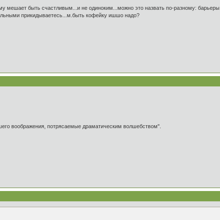
му мешает быть счастливым...и не одиноким...можно это назвать по-разному: барьеры, за
ельными прикидываетесь...м.быть кофейку ишшо надо?
ашего воображения, потрясаемые драматическим волшебством".