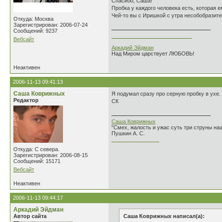
Спасибо, Саша!
Пробка у каждого человека есть, которая е
Чей-то вы с Иришкой с утра несобобразит
Откуда: Москва
Зарегистрирован: 2006-07-24
Сообщений: 9237
___________________________
Вебсайт
Аркадий Эйдман
Над Миром царствует ЛЮБОВЬ!
Неактивен
2006-11-13 09:41:13
Саша Коврижных
Я подумал сразу про серную пробку в ухе.
Редактор
СК
Саша Коврижных
"Смех, жалость и ужас суть три струны н
Пушкин А. С.
________________
Откуда: С севера.
Зарегистрирован: 2006-08-15
Сообщений: 15171
Вебсайт
Неактивен
2006-11-13 09:44:17
Аркадий Эйдман
Автор сайта
Саша Коврижных написал(а):