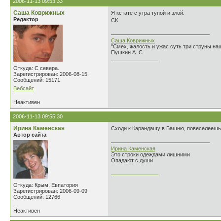
2006-11-13 09:53:33
Саша Коврижных
Я кстате с утра тупой и злой.
Редактор
СК
Саша Коврижных
"Смех, жалость и ужас суть три струны н
Пушкин А. С.
________________
Откуда: С севера.
Зарегистрирован: 2006-08-15
Сообщений: 15171
Вебсайт
Неактивен
2006-11-13 09:55:30
Ирина Каменская
Сходи к Карандашу в Башню, повеселеешь
Автор сайта
Ирина Каменская
Это строки одеждами лишними
Опадают с души
________________
Откуда: Крым, Евпатория
Зарегистрирован: 2006-09-09
Сообщений: 12766
Неактивен