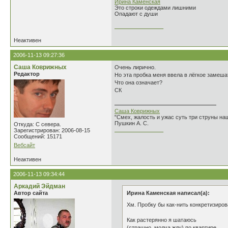
Ирина Каменская
Это строки одеждами лишними
Опадают с души
________________
Неактивен
2006-11-13 09:27:36
Саша Коврижных
Очень лирично.
Редактор
Но эта пробка меня ввела в лёгкое замеша
Что она означает?
СК
Саша Коврижных
"Смех, жалость и ужас суть три струны н
Пушкин А. С.
Откуда: С севера.
________________
Зарегистрирован: 2006-08-15
Сообщений: 15171
Вебсайт
Неактивен
2006-11-13 09:34:44
Аркадий Эйдман
Автор сайта
Ирина Каменская написал(а):
Хм. Пробку бы как-нить конкретизиров
Как растерянно я шатаюсь
(страшно, молча жду) по квартире.