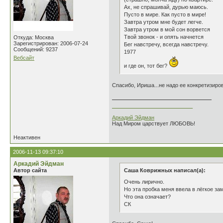
Ах, не спрашивай, дурью маюсь.
Пусто в мире. Как пусто в мире!
Завтра утром мне будет легче.
Завтра утром в мой сон ворвется
Твой звонок - и опять начнется
Откуда: Москва
Зарегистрирован: 2006-07-24
Бег навстречу, всегда навстречу.
Сообщений: 9237
1977
Вебсайт
и где он, тот бег?
Спасибо, Ириша...не надо ее конкретизирова
___________________________
Аркадий Эйдман
Над Миром царствует ЛЮБОВЬ!
Неактивен
2006-11-13 09:37:10
Аркадий Эйдман
Автор сайта
Саша Коврижных написал(а):
Очень лирично.
Но эта пробка меня ввела в лёгкое з
Что она означает?
СК