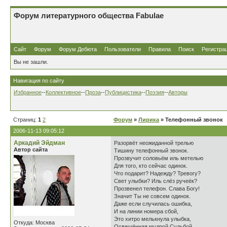
Форум литературного общества Fabulae
Сайт
Форум
Форум Дебюта
Пользователи
Правила
Поиск
Регистра
Вы не зашли.
Навигация по сайту
Избранное
--
Коллективное
--
Проза
--
Публицистика
--
Поэзия
--
Авторы
Страниц:
1
2
Форум
»
Лирика
» Телефонный звонок
2006-11-13 09:05:12
Аркадий Эйдман
Разорвёт неожиданной трелью
Автор сайта
Тишину телефонный звонок.
Прозвучит соловьём иль метелью
Для того, кто сейчас одинок.
Что подарит? Надежду? Тревогу?
Свет улыбки? Иль слёз ручеёк?
Прозвенел телефон. Слава Богу!
Значит Ты не совсем одинок.
Даже если случилась ошибка,
И на линии номера сбой,
Это хитро мелькнула улыбка,
Откуда: Москва
Освещённая мудрой Судьбой.