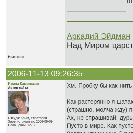
10.05.
______________
Аркадий Эйдман
Над Миром царс
Неактивен
2006-11-13 09:26:35
Ирина Каменская
Хм. Пробку бы как-нить
Автор сайта
Как растерянно я шата
(страшно, молча жду) п
Ах, не спрашивай, дур
Откуда: Крым, Евпатория
Зарегистрирован: 2006-09-09
Пусто в мире. Как пуст
Сообщений: 12766