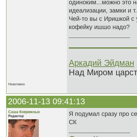
одиноким...можно это н
идеализации, замки и т.п
Чей-то вы с Иришкой с
кофейку ишшо надо?
______________
Аркадий Эйдман
Над Миром царс
Неактивен
2006-11-13 09:41:13
Саша Коврижных
Я подумал сразу про се
Редактор
СК