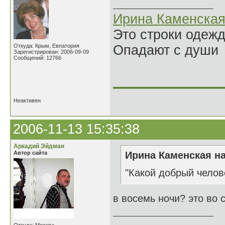
Ирина Каменска
Это строки одеж
Откуда: Крым, Евпатория
Опадают с души
Зарегистрирован: 2006-09-09
Сообщений: 12766
______________
Неактивен
2006-11-13 15:35:38
Аркадий Эйдман
Автор сайта
Ирина Каменская на
"Какой добрый челов
в восемь ночи? это во 