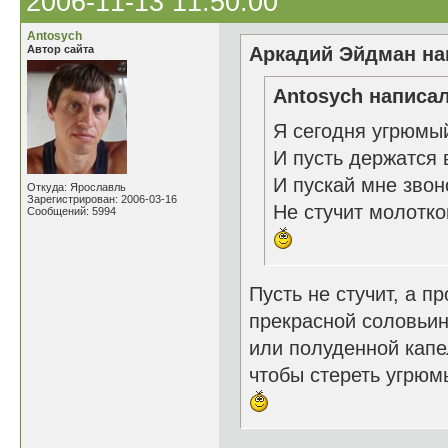
2006-11-13 11:50:00
Antosych
Автор сайта
Аркадий Эйдман нап
Antosych написал
Я сегодня угрюмы
И пусть держатся 
И пускай мне зво
Откуда: Ярославль
Зарегистрирован: 2006-03-16
Не стучит молотко
Сообщений: 5994
Пусть не стучит, а п
прекрасной соловьин
или полуденной капе
чтобы стереть угрюмы