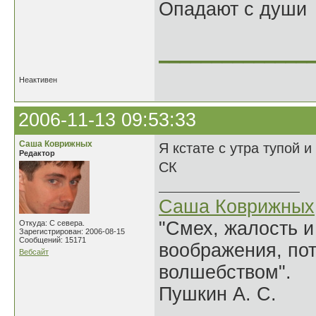
Опадают с души
______________
Неактивен
2006-11-13 09:53:33
Саша Коврижных
Я кстате с утра тупой и
Редактор
СК
Саша Коврижных
"Смех, жалость и
Откуда: С севера.
Зарегистрирован: 2006-08-15
Сообщений: 15171
воображения, по
Вебсайт
волшебством".
Пушкин А. С.