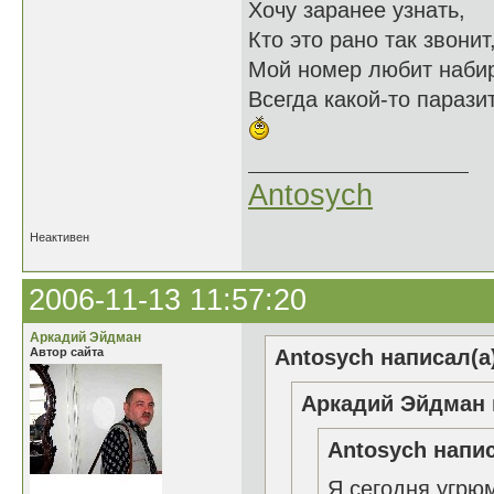
Хочу заранее узнать,
Кто это рано так звонит
Мой номер любит наби
Всегда какой-то паразит
Antosych
Неактивен
2006-11-13 11:57:20
Аркадий Эйдман
Автор сайта
Antosych написал(а
Аркадий Эйдман 
Antosych напис
Я сегодня угрю