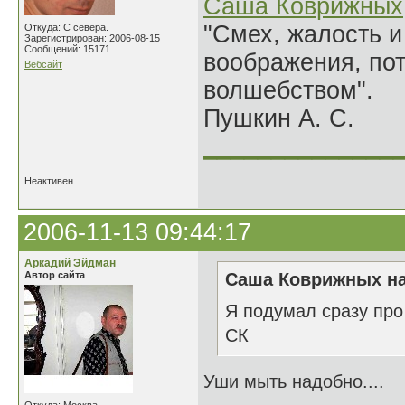
Саша Коврижных
"Смех, жалость и
Откуда: С севера.
Зарегистрирован: 2006-08-15
Сообщений: 15171
воображения, по
Вебсайт
волшебством".
Пушкин А. С.
______________
Неактивен
2006-11-13 09:44:17
Аркадий Эйдман
Автор сайта
Саша Коврижных на
Я подумал сразу про
СК
Уши мыть надобно....