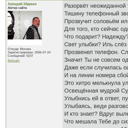
Аркадий Эйдман
Разорвёт неожиданной
Автор сайта
Тишину телефонный зв
Прозвучит соловьём ил
Для того, кто сейчас од
Что подарит? Надежду?
Свет улыбки? Иль слёз
Откуда: Москва
Прозвенел телефон. Сл
Зарегистрирован: 2006-07-24
Сообщений: 9237
Значит Ты не совсем од
Вебсайт
Даже если случилась о
И на линии номера сбо
Это хитро мелькнула у
Освещённая мудрой Су
Улыбнись ей в ответ, пу
Улыбаясь, веди разгово
И кто знает? Вдруг выл
Что мешала Тебе до си