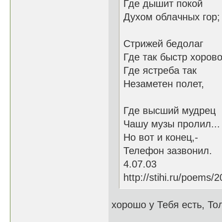
Где дышит покой
Духом облачных гор;
Стрижей бедолаг
Где так быстр хорово
Где ястреба так
Незаметен полет,
Где высший мудрец
Чашу музы пролил...
Но вот и конец,-
Телефон зазвонил.
4.07.03
http://stihi.ru/poems/
хорошо у Тебя есть, То