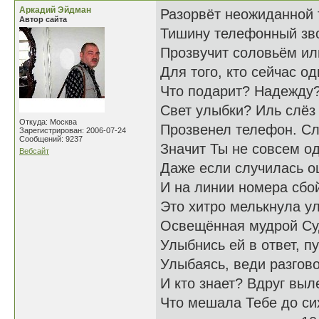
Аркадий Эйдман
Разорвёт неожиданной
Автор сайта
Тишину телефонный зв
Прозвучит соловьём ил
Для того, кто сейчас од
Что подарит? Надежду?
Свет улыбки? Иль слёз
Откуда: Москва
Прозвенел телефон. Сл
Зарегистрирован: 2006-07-24
Сообщений: 9237
Значит Ты не совсем од
Вебсайт
Даже если случилась о
И на линии номера сбо
Это хитро мелькнула у
Освещённая мудрой Су
Улыбнись ей в ответ, пу
Улыбаясь, веди разгово
И кто знает? Вдруг выл
Что мешала Тебе до си