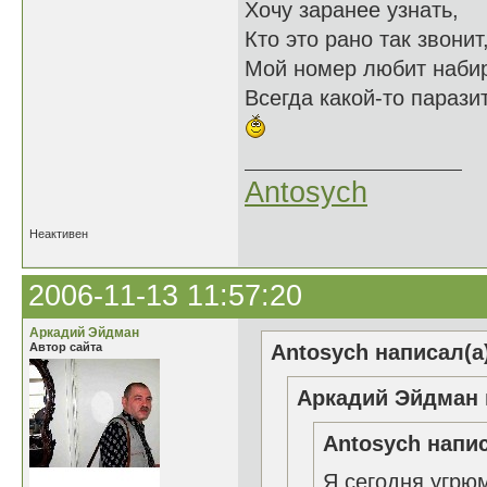
Хочу заранее узнать,
Кто это рано так звонит
Мой номер любит наби
Всегда какой-то паразит
Antosych
Неактивен
2006-11-13 11:57:20
Аркадий Эйдман
Автор сайта
Antosych написал(а
Аркадий Эйдман 
Antosych напис
Я сегодня угрю