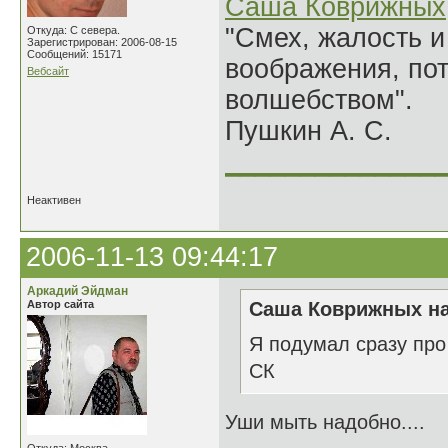
Саша Коврижных
"Смех, жалость и
Откуда: С севера.
Зарегистрирован: 2006-08-15
Сообщений: 15171
воображения, по
Вебсайт
волшебством".
Пушкин А. С.
______________
Неактивен
2006-11-13 09:44:17
Аркадий Эйдман
Автор сайта
Саша Коврижных на
Я подумал сразу про
СК
Уши мыть надобно....