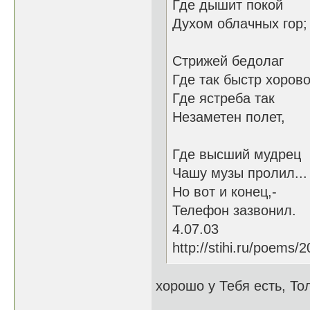
Где дышит покой
Духом облачных гор;
Стрижей бедолаг
Где так быстр хорово
Где ястреба так
Незаметен полет,
Где высший мудрец
Чашу музы пролил...
Но вот и конец,-
Телефон зазвонил.
4.07.03
http://stihi.ru/poems/
хорошо у Тебя есть, То