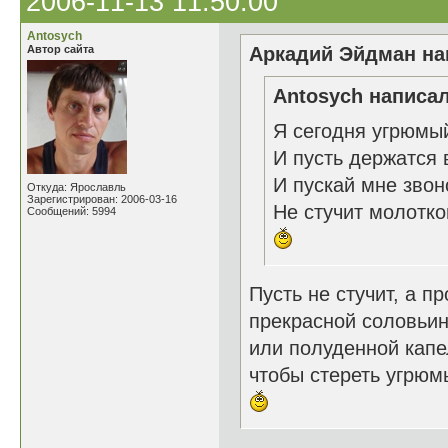
2006-11-13 11:50:00
Antosych
Автор сайта
Аркадий Эйдман нап
Antosych написал
Я сегодня угрюмы
И пусть держатся 
И пускай мне зво
Откуда: Ярославль
Зарегистрирован: 2006-03-16
Не стучит молотко
Сообщений: 5994
Пусть не стучит, а п
прекрасной соловьин
или полуденной капе
чтобы стереть угрюмы