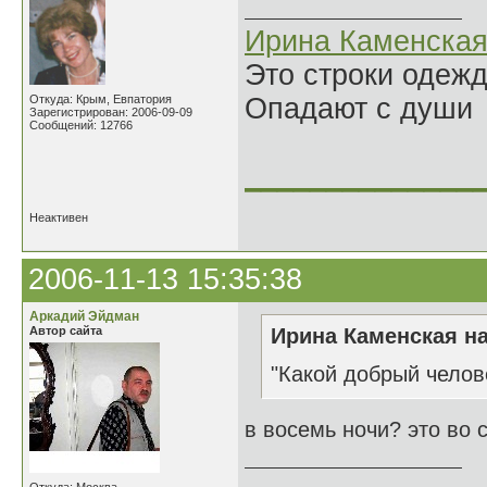
Ирина Каменска
Это строки одеж
Откуда: Крым, Евпатория
Опадают с души
Зарегистрирован: 2006-09-09
Сообщений: 12766
______________
Неактивен
2006-11-13 15:35:38
Аркадий Эйдман
Автор сайта
Ирина Каменская на
"Какой добрый челов
в восемь ночи? это во 