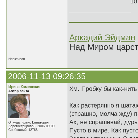
10.05.
______________
Аркадий Эйдман
Над Миром царс
Неактивен
2006-11-13 09:26:35
Ирина Каменская
Хм. Пробку бы как-нить
Автор сайта
Как растерянно я шата
(страшно, молча жду) п
Ах, не спрашивай, дур
Откуда: Крым, Евпатория
Зарегистрирован: 2006-09-09
Пусто в мире. Как пуст
Сообщений: 12766