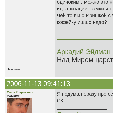
одиноким...можно это н
идеализации, замки и т.п
Чей-то вы с Иришкой с
кофейку ишшо надо?
______________
Аркадий Эйдман
Над Миром царс
Неактивен
2006-11-13 09:41:13
Саша Коврижных
Я подумал сразу про се
Редактор
СК