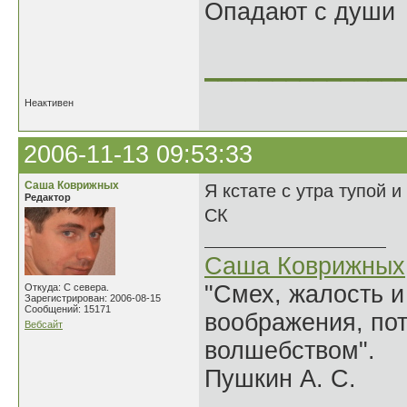
Опадают с души
______________
Неактивен
2006-11-13 09:53:33
Саша Коврижных
Я кстате с утра тупой и
Редактор
СК
Саша Коврижных
"Смех, жалость и
Откуда: С севера.
Зарегистрирован: 2006-08-15
Сообщений: 15171
воображения, по
Вебсайт
волшебством".
Пушкин А. С.