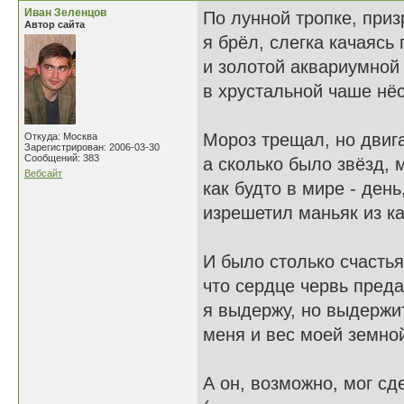
Иван Зеленцов
По лунной тропке, приз
Автор сайта
я брёл, слегка качаясь 
и золотой аквариумной
в хрустальной чаше нёс
Мороз трещал, но двиг
Откуда: Москва
Зарегистрирован: 2006-03-30
Сообщений: 383
а сколько было звёзд,
Вебсайт
как будто в мире - день
изрешетил маньяк из к
И было столько счастья
что сердце червь преда
я выдержу, но выдержи
меня и вес моей земно
А он, возможно, мог сд