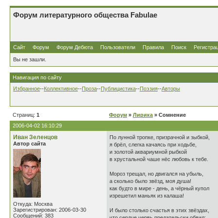
Форум литературного общества Fabulae
Сайт
Форум
Форум Дебюта
Пользователи
Правила
Поиск
Регистра
Вы не зашли.
Навигация по сайту
Избранное
--
Коллективное
--
Проза
--
Публицистика
--
Поэзия
--
Авторы
Страниц:
1
Форум
»
Лирика
» Сомнение
2006-04-02 16:10:29
Иван Зеленцов
По лунной тропке, призрачной и зыбкой,
Автор сайта
я брёл, слегка качаясь при ходьбе,
и золотой аквариумной рыбкой
в хрустальной чаше нёс любовь к тебе.
Мороз трещал, но двигался на убыль,
а сколько было звёзд, моя душа!
как будто в мире - день, а чёрный купол
изрешетил маньяк из калаша!
Откуда: Москва
Зарегистрирован: 2006-03-30
И было столько счастья в этих звёздах,
Сообщений: 383
что сердце червь предательски обвил: