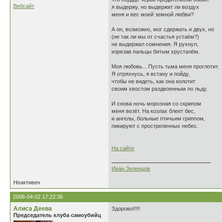
Вебсайт
я выдержу, но выдержит ли воздух
меня и вес моей земной любви?
А он, возможно, мог сдержать и двух, но
(не так ли мы от счастья устаём?)
не выдержал сомнения. Я рухнул,
изрезав пальцы битым хрусталём.
Моя любовь... Пусть тьма меня проглотит.
Я отряхнусь, я встану и пойду,
чтобы не видеть, как она колотит
своим хвостом раздвоенным по льду.
И снова ночь морозная со скрипом
меня везёт. На козлах блеет бес,
и ангелы, больные птичьим гриппом,
пикируют с простреленных небес.
На сайте
Иван Зеленцов
Неактивен
2006-04-02 17:22:36
Алиса Деева
Здорово!!!!!
Председатель клуба самоубийц