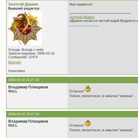
Золотой Дракон
Мне нравится!
Бывший редактор
Золотой Дракон
«Дракон питается чистой водой Мудрости 
________________
Откуда: Всегда с неба
Зарегистрирован: 2006-03-16
Сообщений: 12479
Вебсайт
Неактивен
2006-04-02 20:27:34
Владимир Плющиков
NULL
Отлично!
Только, желательно, в кавычки "калаша"...
2006-04-02 20:27:34
Владимир Плющиков
NULL
Отлично!
Только, желательно, в кавычки "калаша"...