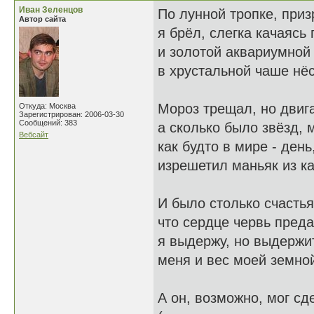
Иван Зеленцов
По лунной тропке, приз
Автор сайта
я брёл, слегка качаясь 
и золотой аквариумной
в хрустальной чаше нёс
Мороз трещал, но двиг
Откуда: Москва
Зарегистрирован: 2006-03-30
Сообщений: 383
а сколько было звёзд,
Вебсайт
как будто в мире - день
изрешетил маньяк из к
И было столько счастья
что сердце червь преда
я выдержу, но выдержи
меня и вес моей земно
А он, возможно, мог сд