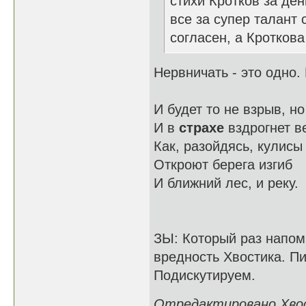
стихи Кротков за ден
все за супер талант 
согласен, а Кроткова
Нервничать - это одно. 
И будет то не взрыв, но
И в
страхе
вздрогнет в
Как, разойдясь, кулисы
Откроют берега изгиб
И ближний лес, и реку.
ЗЫ: Который раз напом
вредность Хвостика. Пи
Подискутируем.
Отредактировано Хвост