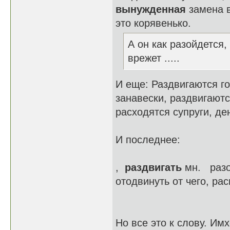
вынужденная
замена в
это корявенько.
А он как разойдется, 
врежет .....
И еще: Раздвигаются го
занавески, раздвигаютс
расходятся супруги, ден
И последнее:
,
раздвигать
мн. разо
отодвинуть от чего, ра
Но все это к слову. Им