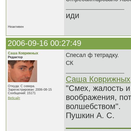
иди
Неактивен
2006-09-16 00:27:49
Саша Коврижных
Спесал ф тетрадку.
Редактор
СК
Саша Коврижных
"Смех, жалость и
Откуда: С севера.
Зарегистрирован: 2006-08-15
Сообщений: 15171
воображения, по
Вебсайт
волшебством".
Пушкин А. С.
______________