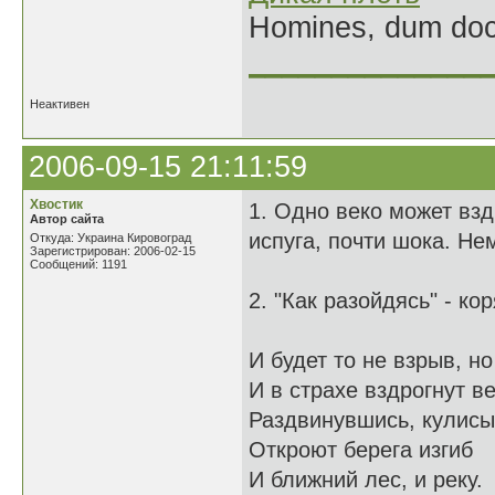
Homines, dum doce
______________
Неактивен
2006-09-15 21:11:59
Хвостик
1. Одно веко может взд
Автор сайта
испуга, почти шока. Не
Откуда: Украина Кировоград
Зарегистрирован: 2006-02-15
Сообщений: 1191
2. "Как разойдясь" - ко
И будет то не взрыв, но
И в страхе вздрогнут ве
Раздвинувшись, кулисы
Откроют берега изгиб
И ближний лес, и реку.