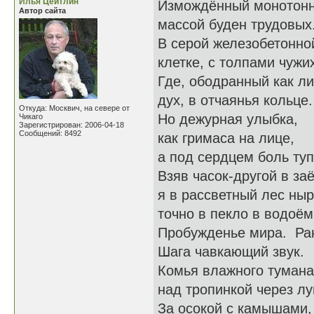
Илья Цейтлин
Измождённый монотон
Автор сайта
массой буден трудовых
В серой железобетонно
клетке, с толпами чужи
Где, ободранный как ли
дух, в отчаянья кольце.
Откуда: Москвич, на севере от
Но дежурная улыбка,
Чикаго
Зарегистрирован: 2006-04-18
Сообщений: 8492
как гримаса на лице,
а под сердцем боль туп
Взяв часок-другой в за
я в рассветный лес ны
точно в пекло в водоём
Пробужденье мира. Ра
Шага чавкающий звук.
Комья влажного тумана
над тропинкой через луг
За осокой с камышами,