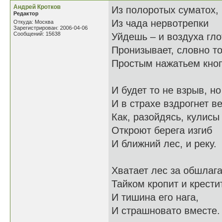
Андрей Кротков
Из полоротых суматох,
Редактор
Из чада нервотрепки
Откуда: Москва
Зарегистрирован: 2006-04-06
Сообщений: 15638
Уйдешь – и воздуха гло
Пронизывает, словно то
Простым нажатьем кноп
И будет то не взрыв, но
И в страхе вздрогнет ве
Как, разойдясь, кулисы
Откроют берега изгиб
И ближний лес, и реку.
Хватает лес за обшлага
Тайком кропит и крестит
И тишина его нага,
И страшновато вместе.