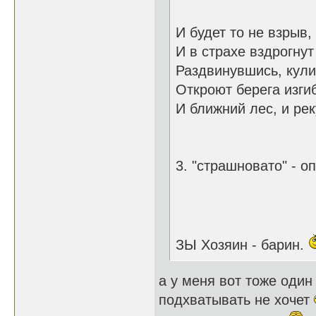
И будет то не взрыв,
И в страхе вздрогнут
Раздвинувшись, кул
Откроют берега изги
И ближний лес, и рек
3. "страшновато" - о
ЗЫ Хозяин - барин.
а у меня вот тоже один
подхватывать не хочет