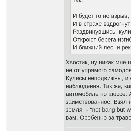
так:
И будет то не взрыв,
И в страхе вздрогнут
Раздвинувшись, кул
Откроют берега изги
И ближний лес, и рек
Хвостик, ну никак мне 
не от упрямого самодов
Кулисы неподвижны, и 
наблюдения. Так же, к
автомобиле по шоссе. А
заимствованное. Взял 
земля" - "not bang but 
вам. Особенно за трав