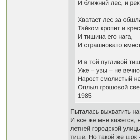
И ближний лес, и рек
Хватает лес за обшл
Тайком кропит и крес
И тишина его нага,
И страшновато вмест
И в той пугливой ти
Уже – увы – не вечно
Нарост смолистый на
Оплыл грошовой све
1985
Пыталась выхватить на
И все же мне кажется, 
летней городской улицы
тише. Но такой же шок 