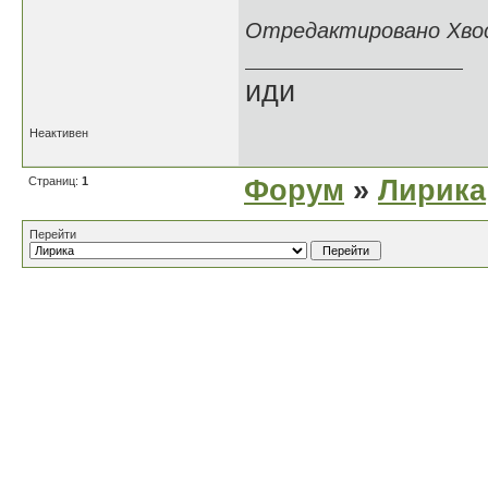
Отредактировано Хвост
иди
Неактивен
Страниц:
1
Форум
»
Лирика
Перейти