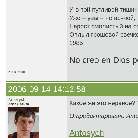
И в той пугливой тишин
Уже – увы – не вечной,
Нарост смолистый на с
Оплыл грошовой свечко
1985
No creo en Dios p
Неактивен
2006-09-14 14:12:58
Antosych
Какое же это нервное?
Автор сайта
Отредактировано Antos
Antosych