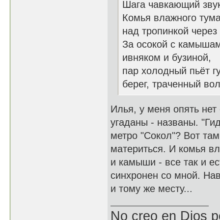
Шага чавкающий звук
Комья влажного тум
над тропинкой через 
За осокой с камыша
ивняком и бузиной,
пар холодный пьёт г
берег, траченный во
Илья, у меня опять нет
угаданы - названы. "Ги
метро "Сокол"? Вот там
материться. И комья вл
и камыши - все так и е
синхронен со мной. На
и тому же месту...
No creo en Dios p