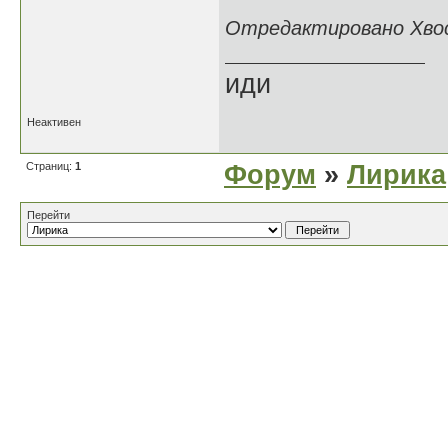
Отредактировано Хвост
иди
Неактивен
Страниц:
1
Форум
»
Лирика
Перейти