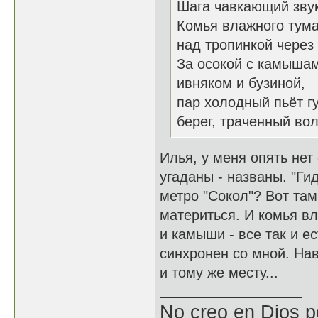
Шага чавкающий звук
Комья влажного тум
над тропинкой через 
За осокой с камыша
ивняком и бузиной,
пар холодный пьёт г
берег, траченный во
Илья, у меня опять нет
угаданы - названы. "Ги
метро "Сокол"? Вот там
материться. И комья вл
и камыши - все так и е
синхронен со мной. На
и тому же месту...
No creo en Dios p