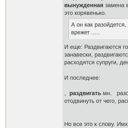
вынужденная
замена в
это корявенько.
А он как разойдется, 
врежет .....
И еще: Раздвигаются го
занавески, раздвигаютс
расходятся супруги, ден
И последнее:
,
раздвигать
мн. разо
отодвинуть от чего, ра
Но все это к слову. Им