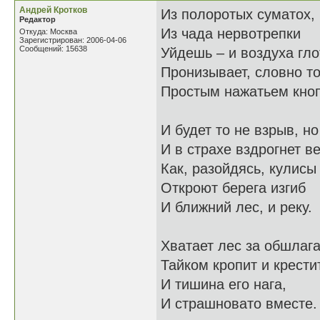
Андрей Кротков
Из полоротых суматох,
Редактор
Из чада нервотрепки
Откуда: Москва
Зарегистрирован: 2006-04-06
Сообщений: 15638
Уйдешь – и воздуха гло
Пронизывает, словно то
Простым нажатьем кноп
И будет то не взрыв, но
И в страхе вздрогнет ве
Как, разойдясь, кулисы
Откроют берега изгиб
И ближний лес, и реку.
Хватает лес за обшлага
Тайком кропит и крестит
И тишина его нага,
И страшновато вместе.