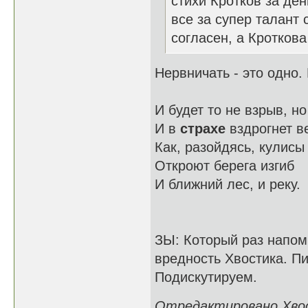
стихи Кротков за ден
все за супер талант 
согласен, а Кроткова
Нервничать - это одно. 
И будет то не взрыв, но
И в
страхе
вздрогнет в
Как, разойдясь, кулисы
Откроют берега изгиб
И ближний лес, и реку.
ЗЫ: Который раз напом
вредность Хвостика. Пи
Подискутируем.
Отредактировано Хвост