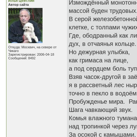
Илья Цейтлин
Измождённый монотон
Автор сайта
массой буден трудовых
В серой железобетонно
клетке, с толпами чужи
Где, ободранный как ли
дух, в отчаянья кольце.
Откуда: Москвич, на севере от
Но дежурная улыбка,
Чикаго
Зарегистрирован: 2006-04-18
Сообщений: 8492
как гримаса на лице,
а под сердцем боль туп
Взяв часок-другой в за
я в рассветный лес ны
точно в пекло в водоём
Пробужденье мира. Ра
Шага чавкающий звук.
Комья влажного тумана
над тропинкой через луг
За осокой с камышами,