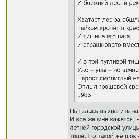
И ближний лес, и рек
Хватает лес за обшл
Тайком кропит и крес
И тишина его нага,
И страшновато вмест
И в той пугливой ти
Уже – увы – не вечно
Нарост смолистый на
Оплыл грошовой све
1985
Пыталась выхватить на
И все же мне кажется, 
летней городской улицы
тише. Но такой же шок 