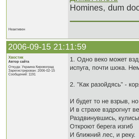
Homines, dum doce
______________
Неактивен
2006-09-15 21:11:59
Хвостик
1. Одно веко может взд
Автор сайта
испуга, почти шока. Не
Откуда: Украина Кировоград
Зарегистрирован: 2006-02-15
Сообщений: 1191
2. "Как разойдясь" - ко
И будет то не взрыв, но
И в страхе вздрогнут ве
Раздвинувшись, кулисы
Откроют берега изгиб
И ближний лес, и реку.