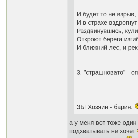
И будет то не взрыв,
И в страхе вздрогнут
Раздвинувшись, кул
Откроют берега изги
И ближний лес, и рек
3. "страшновато" - о
ЗЫ Хозяин - барин.
а у меня вот тоже один
подхватывать не хочет