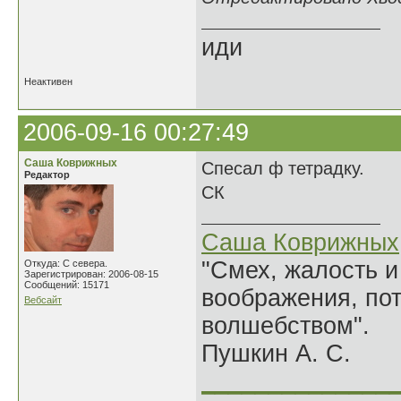
иди
Неактивен
2006-09-16 00:27:49
Саша Коврижных
Спесал ф тетрадку.
Редактор
СК
Саша Коврижных
"Смех, жалость и
Откуда: С севера.
Зарегистрирован: 2006-08-15
Сообщений: 15171
воображения, по
Вебсайт
волшебством".
Пушкин А. С.
______________