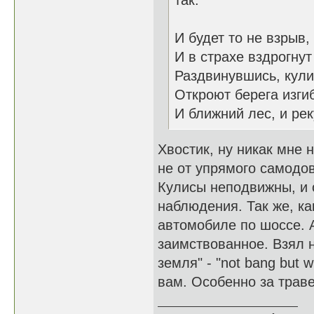
так:
И будет то не взрыв,
И в страхе вздрогнут
Раздвинувшись, кул
Откроют берега изги
И ближний лес, и рек
Хвостик, ну никак мне 
не от упрямого самодов
Кулисы неподвижны, и 
наблюдения. Так же, к
автомобиле по шоссе. А
заимствованное. Взял 
земля" - "not bang but 
вам. Особенно за трав