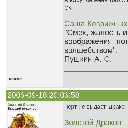
А вдруг он меня того...
СК
Саша Коврижных
"Смех, жалость и
воображения, по
волшебством".
Пушкин А. С.
______________
Неактивен
2006-09-18 20:06:58
Золотой Дракон
Черт не выдаст, Дракон
Бывший редактор
Золотой Дракон