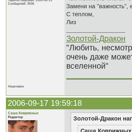
Зарегистрирован: 2006-08-15
Сообщений: 3936
Замени на "важность", 
С теплом,
Лиз
Золотой-Дракон
"Любить, несмотря
очень даже может
вселенной"
______________
Неактивен
2006-09-17 19:59:18
Саша Коврижных
Редактор
Золотой-Дракон нап
Саша Коврижных 