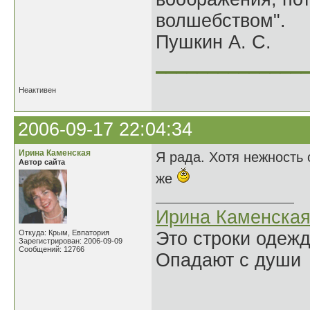
волшебством".
Пушкин А. С.
______________
Неактивен
2006-09-17 22:04:34
Ирина Каменская
Я рада. Хотя нежность 
Автор сайта
же
Ирина Каменска
Откуда: Крым, Евпатория
Это строки одеж
Зарегистрирован: 2006-09-09
Сообщений: 12766
Опадают с души
______________