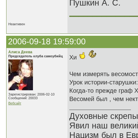
Пушкин А. С.
______________
Неактивен
2006-09-18 19:59:00
Алиса Деева
Хи
Председатель клуба самоубийц
Чем измерять весомост
Урок истории-старушки:
Когда-то прежде граф Х
Зарегистрирован: 2006-02-10
Весомей был , чем нек
Сообщений: 20033
Вебсайт
Духовные скрепы
Явил наш велики
Нацизм был в Евр