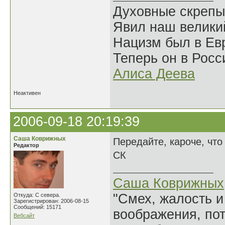
Духовные скрепы
Явил наш велики
Нацизм был в Евр
Теперь он в Росс
Алиса Деева
Неактивен
2006-09-18 20:19:39
Саша Коврижных
Передайте, кароче, что
Редактор
СК
Саша Коврижных
"Смех, жалость и
Откуда: С севера.
Зарегистрирован: 2006-08-15
Сообщений: 15171
воображения, по
Вебсайт