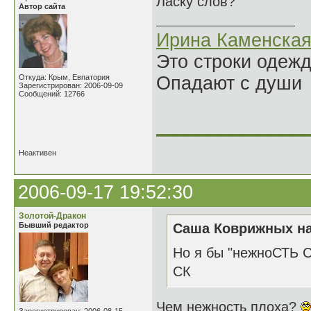
Ласку слов?
Автор сайта
Ирина Каменска
Это строки одеж
Откуда: Крым, Евпатория
Опадают с души
Зарегистрирован: 2006-09-09
Сообщений: 12766
______________
Неактивен
2006-09-17 19:52:30
Золотой-Дракон
Бывший редактор
Саша Коврижных на
Но я бы "нежноСТЬ С
СК
Чем нежность плоха?