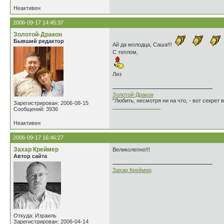
Неактивен
2006-09-17 14:45:37
Золотой-Дракон
Бывший редактор
Ай да молодца, Саша!!!
С теплом,
Лиз
Золотой-Дракон
"Любить, несмотря ни на что, - вот секрет
Зарегистрирован: 2006-08-15
________________
Сообщений: 3936
Неактивен
2006-09-17 16:46:27
Захар Креймер
Великолепно!!!
Автор сайта
Захар Креймер
Откуда: Израиль
Зарегистрирован: 2006-04-14