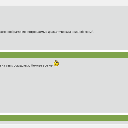
ашего воображения, потрясаемые драматическим волшебством".
я на стык согласных. Нежнее все же