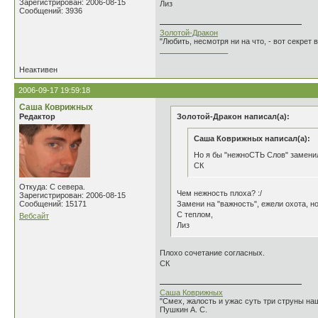
Зарегистрирован: 2006-08-15
Лиз
Сообщений: 3936
Золотой-Дракон
"Любить, несмотря ни на что, - вот секрет
________________
Неактивен
2006-09-17 19:59:18
Саша Коврижных
Редактор
Золотой-Дракон написал(а):
Саша Коврижных написал(а):
Но я бы "нежноСТЬ Слов" замени
СК
Откуда: С севера.
Чем нежность плоха? :/
Зарегистрирован: 2006-08-15
Сообщений: 15171
Замени на "важность", ежели охота, но
С теплом,
Вебсайт
Лиз
Плохо сочетание согласных.
СК
Саша Коврижных
"Смех, жалость и ужас суть три струны н
Пушкин А. С.