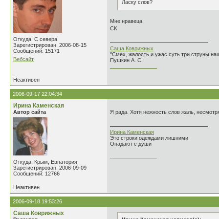
Ласку слов?
Мне нравеца.
СК
Откуда: С севера.
Зарегистрирован: 2006-08-15
Саша Коврижных
Сообщений: 15171
"Смех, жалость и ужас суть три струны н
Вебсайт
Пушкин А. С.
________________
Неактивен
2006-09-17 22:04:34
Ирина Каменская
Автор сайта
Я рада. Хотя нежность слов жаль, несмотр
Ирина Каменская
Это строки одеждами лишними
Опадают с души
________________
Откуда: Крым, Евпатория
Зарегистрирован: 2006-09-09
Сообщений: 12766
Неактивен
2006-09-18 19:53:26
Саша Коврижных