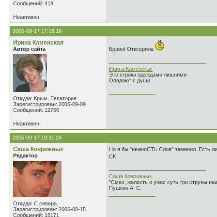
Сообщений: 419
Неактивен
2006-09-17 17:18:19
Ирина Каменская
Автор сайта
Браво! Отксерила
Ирина Каменская
Это строки одеждами лишними
Опадают с души
________________
Откуда: Крым, Евпатория
Зарегистрирован: 2006-09-09
Сообщений: 12766
Неактивен
2006-09-17 19:31:24
Саша Коврижных
Но я бы "нежноСТЬ Слов" заменил. Есть л
Редактор
СК
Саша Коврижных
"Смех, жалость и ужас суть три струны н
Пушкин А. С.
________________
Откуда: С севера.
Зарегистрирован: 2006-08-15
Сообщений: 15171