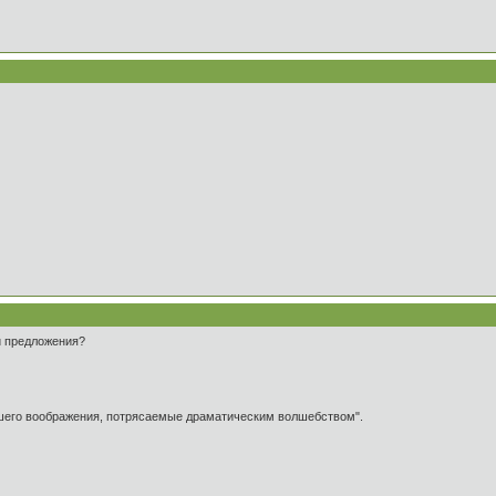
и предложения?
ашего воображения, потрясаемые драматическим волшебством".