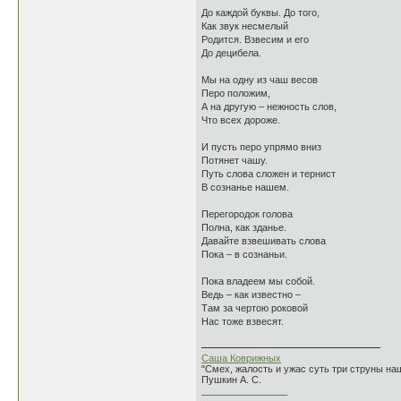
До каждой буквы. До того,
Как звук несмелый
Родится. Взвесим и его
До децибела.
Мы на одну из чаш весов
Перо положим,
А на другую – нежность слов,
Что всех дороже.
И пусть перо упрямо вниз
Потянет чашу.
Путь слова сложен и тернист
В сознанье нашем.
Перегородок голова
Полна, как зданье.
Давайте взвешивать слова
Пока – в сознаньи.
Пока владеем мы собой.
Ведь – как известно –
Там за чертою роковой
Нас тоже взвесят.
Саша Коврижных
"Смех, жалость и ужас суть три струны н
Пушкин А. С.
________________