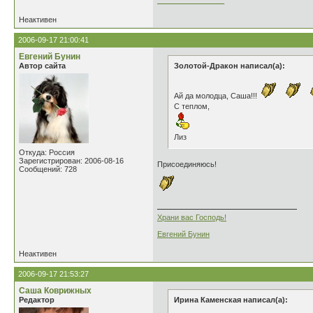
________________
Неактивен
2006-09-17 21:00:41
Евгений Бунин
Автор сайта
Золотой-Дракон написал(а):
Ай да молодца, Саша!!!
С теплом,
Лиз
Откуда: Россия
Зарегистрирован: 2006-08-16
Присоединяюсь!
Сообщений: 728
Храни вас Господь!
Евгений Бунин
Неактивен
2006-09-17 21:53:27
Саша Коврижных
Редактор
Ирина Каменская написал(а):