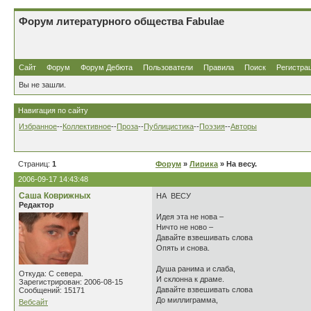
Форум литературного общества Fabulae
Сайт
Форум
Форум Дебюта
Пользователи
Правила
Поиск
Регистра
Вы не зашли.
Навигация по сайту
Избранное
--
Коллективное
--
Проза
--
Публицистика
--
Поэзия
--
Авторы
Страниц:
1
Форум
»
Лирика
» На весу.
2006-09-17 14:43:48
Саша Коврижных
НА ВЕСУ
Редактор
Идея эта не нова –
Ничто не ново –
Давайте взвешивать слова
Опять и снова.
Душа ранима и слаба,
Откуда: С севера.
И склонна к драме.
Зарегистрирован: 2006-08-15
Давайте взвешивать слова
Сообщений: 15171
До миллиграмма,
Вебсайт