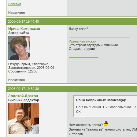
Вебсайт
Неактивен
2006-09-17 19:44:40
Ирина Каменская
Ласку слов?
Автор сайта
Ирина Каменская
Это строки одеждами лишними
Опадают с души
________________
Откуда: Крым, Евпатория
Зарегистрирован: 2006-09-09
Сообщений: 12766
Неактивен
2006-09-17 19:52:30
Золотой-Дракон
Бывший редактор
Саша Коврижных написал(а):
Но я бы "нежноСТЬ Слов" заменил. Ес
СК
Чем нежность плоха?
Замени на "важность", ежели охота, но, ИМ
С теплом,