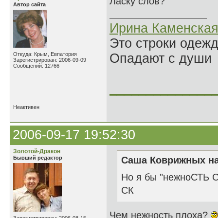
Ласку слов?
Автор сайта
Ирина Каменска
Это строки одеж
Откуда: Крым, Евпатория
Опадают с души
Зарегистрирован: 2006-09-09
Сообщений: 12766
______________
Неактивен
2006-09-17 19:52:30
Золотой-Дракон
Бывший редактор
Саша Коврижных на
Но я бы "нежноСТЬ С
СК
Чем нежность плоха?