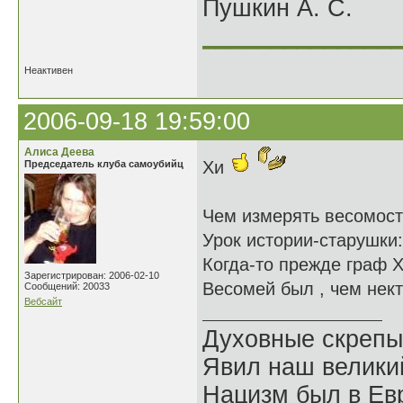
Пушкин А. С.
______________
Неактивен
2006-09-18 19:59:00
Алиса Деева
Хи
Председатель клуба самоубийц
Чем измерять весомост
Урок истории-старушки:
Когда-то прежде граф Х
Зарегистрирован: 2006-02-10
Весомей был , чем нек
Сообщений: 20033
Вебсайт
Духовные скрепы
Явил наш велики
Нацизм был в Евр