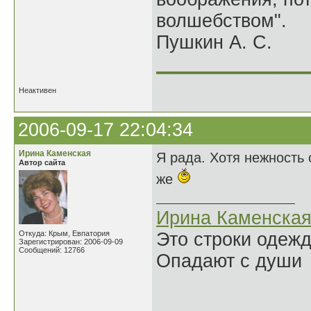
волшебством".
Пушкин А. С.
______________
Неактивен
2006-09-17 22:04:34
Ирина Каменская
Я рада. Хотя нежность 
Автор сайта
же
Ирина Каменска
Откуда: Крым, Евпатория
Это строки одеж
Зарегистрирован: 2006-09-09
Сообщений: 12766
Опадают с души
______________