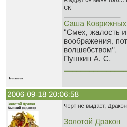
А вдруг он меня того...
СК
Саша Коврижных
"Смех, жалость и
воображения, по
волшебством".
Пушкин А. С.
______________
Неактивен
2006-09-18 20:06:58
Золотой Дракон
Черт не выдаст, Дракон
Бывший редактор
Золотой Дракон