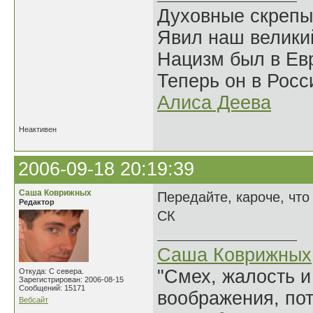
Духовные скрепы
Явил наш велики
Нацизм был в Евр
Теперь он в Росс
Алиса Деева
Неактивен
2006-09-18 20:19:39
Саша Коврижных
Передайте, кароче, что
Редактор
СК
Саша Коврижных
"Смех, жалость и
Откуда: С севера.
Зарегистрирован: 2006-08-15
Сообщений: 15171
воображения, по
Вебсайт