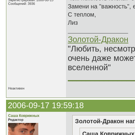
Зарегистрирован: 2006-08-15
Сообщений: 3936
Замени на "важность", 
С теплом,
Лиз
Золотой-Дракон
"Любить, несмотря
очень даже может
вселенной"
______________
Неактивен
2006-09-17 19:59:18
Саша Коврижных
Редактор
Золотой-Дракон нап
Саша Коврижных 