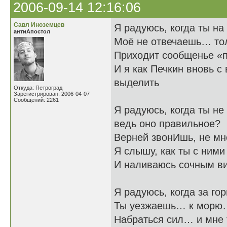
2006-09-14 12:16:06
Савл Иноземцев
Я радуюсь, когда ты на
антиАпостол
Моё не отвечаешь… то
Приходит сообщенье «п
И я как Печкин вновь с
выделить
Откуда: Петроград
Зарегистрирован: 2006-04-07
Сообщений: 2261
Я радуюсь, когда т
ведь оно правильное?
Верней звонИшь, не мне
Я слышу, как ты с ними
И наливаюсь сочным в
Я радуюсь, когда за го
Ты уезжаешь… к морю…
Набраться сил… и мне 