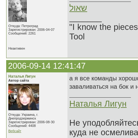
שאול
_______
"I know the pieces
Откуда: Петроград
Зарегистрирован: 2006-04-07
Сообщений: 2261
Tool
Неактивен
2006-09-14 12:41:47
Наталья Лигун
а я все команды хорош
Автор сайта
заваливаться на бок и
Наталья Лигун
Откуда: Украина, г.
Днепродзержинск
Не уподобляйтесь
Зарегистрирован: 2006-08-30
Сообщений: 4408
куда не осмелива
Вебсайт