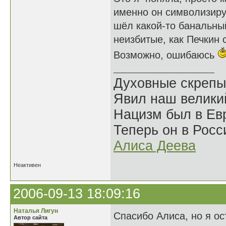
именно он символизиру
шёл какой-то банальный
неизбитые, как Печкин 
Возможно, ошибаюсь
Духовные скрепы
Явил наш велики
Нацизм был в Евр
Теперь он в Росс
Алиса Деева
Неактивен
2006-09-13 18:09:16
Наталья Лигун
Спасибо Алиса, но я ос
Автор сайта