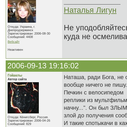
Наталья Лигун
Не уподобляйтесь
Откуда: Украина, г.
Днепродзержинск
Зарегистрирован: 2006-08-30
куда не осмелива
Сообщений: 4408
Вебсайт
Неактивен
2006-09-13 19:16:02
Гойаклы
Наташа, ради Бога, не 
Автор сайта
вообще ничего не пишу.
Печкин с велосипедом -
реплики из мультфильма:
начну...". Он был ЗЛЫ
злой до получения соо
Откуда: Кёнигсберг, Россия.
Зарегистрирован: 2006-04-26
И такие спотыкачи в ка
Сообщений: 829