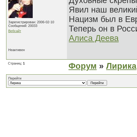
Духовные скрепы
Явил наш велики
Нацизм был в Евр
Зарегистрирован: 2006-02-10
Сообщений: 20033
Теперь он в Росс
Вебсайт
Алиса Деева
Неактивен
Страниц:
1
Форум
»
Лирика
Перейти