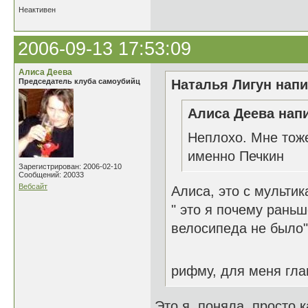
Неактивен
2006-09-13 17:53:09
Алиса Деева
Председатель клуба самоубийц
Наталья Лигун напи
Алиса Деева напи
Неплохо. Мне тоже
именно Печкин
Зарегистрирован: 2006-02-10
Сообщений: 20033
Вебсайт
Алиса, это с мультик
" это я почему рань
велосипеда не было"
рифму, для меня гл
Это я поняла, просто к