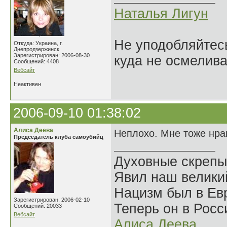
Наталья Лигун
Не уподобляйтесь
Откуда: Украина, г.
Днепродзержинск
Зарегистрирован: 2006-08-30
куда не осмелива
Сообщений: 4408
Вебсайт
Неактивен
2006-09-10 01:38:02
Алиса Деева
Неплохо. Мне тоже нра
Председатель клуба самоубийц
Духовные скрепы
Явил наш велики
Нацизм был в Евр
Зарегистрирован: 2006-02-10
Теперь он в Росс
Сообщений: 20033
Вебсайт
Алиса Деева