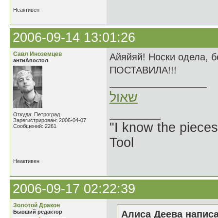
Неактивен
2006-09-14 13:01:26
Савл Иноземцев
Айяйяй! Носки одела,
антиАпостол
ПОСТАВИЛА!!!
שאול
_______
Откуда: Петроград
Зарегистрирован: 2006-04-07
"I know the pieces
Сообщений: 2261
Tool
Неактивен
2006-09-17 02:22:39
Золотой Дракон
Бывший редактор
Алиса Деева написа