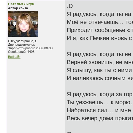
Наталья Лигун
:D
Автор сайта
Я радуюсь, когда ты на
Моё не отвечаешь… то
Приходит сообщенье «п
И я, как Печкин вновь 
Откуда: Украина, г.
Днепродзержинск
Зарегистрирован: 2006-08-30
Сообщений: 4408
Я радуюсь, когда ты не
Вебсайт
Верней звонишь, не мне
Я слышу, как ты с ними
И наливаюсь сочным в
Я радуюсь, когда за го
Ты уезжаешь… к морю…
Набраться сил… и мне 
Весь вечер дома прыгат