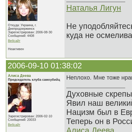
Наталья Лигун
Не уподобляйтесь
Откуда: Украина, г.
Днепродзержинск
Зарегистрирован: 2006-08-30
куда не осмелива
Сообщений: 4408
Вебсайт
Неактивен
2006-09-10 01:38:02
Алиса Деева
Неплохо. Мне тоже нра
Председатель клуба самоубийц
Духовные скрепы
Явил наш велики
Нацизм был в Евр
Зарегистрирован: 2006-02-10
Теперь он в Росс
Сообщений: 20033
Вебсайт
Алиса Деева