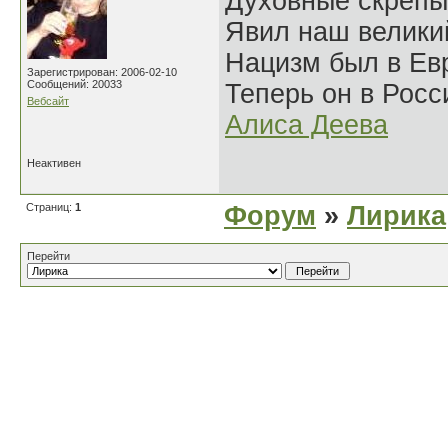
Духовные скрепы
Явил наш велики
Нацизм был в Евр
Зарегистрирован: 2006-02-10
Сообщений: 20033
Теперь он в Росс
Вебсайт
Алиса Деева
Неактивен
Страниц:
1
Форум
»
Лирика
Перейти