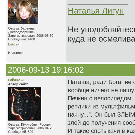
Наталья Лигун
Не уподобляйтесь
Откуда: Украина, г.
Днепродзержинск
Зарегистрирован: 2006-08-30
куда не осмелива
Сообщений: 4408
Вебсайт
Неактивен
2006-09-13 19:16:02
Гойаклы
Наташа, ради Бога, не 
Автор сайта
вообще ничего не пишу.
Печкин с велосипедом -
реплики из мультфильма:
начну...". Он был ЗЛЫ
злой до получения соо
Откуда: Кёнигсберг, Россия.
Зарегистрирован: 2006-04-26
И такие спотыкачи в ка
Сообщений: 829