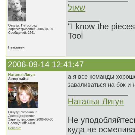
שאול
_______
"I know the pieces
Откуда: Петроград
Зарегистрирован: 2006-04-07
Сообщений: 2261
Tool
Неактивен
2006-09-14 12:41:47
Наталья Лигун
а я все команды хорош
Автор сайта
заваливаться на бок и
Наталья Лигун
Откуда: Украина, г.
Днепродзержинск
Не уподобляйтесь
Зарегистрирован: 2006-08-30
Сообщений: 4408
куда не осмелива
Вебсайт