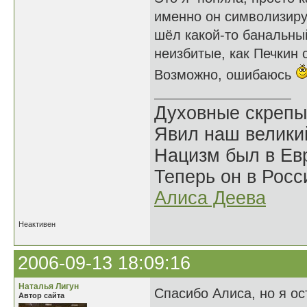
именно он символизиру
шёл какой-то банальный
неизбитые, как Печкин 
Возможно, ошибаюсь
Духовные скрепы
Явил наш велики
Нацизм был в Евр
Теперь он в Росс
Алиса Деева
Неактивен
2006-09-13 18:09:16
Наталья Лигун
Спасибо Алиса, но я ос
Автор сайта