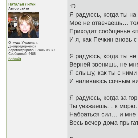
Наталья Лигун
:D
Автор сайта
Я радуюсь, когда ты на
Моё не отвечаешь… то
Приходит сообщенье «п
И я, как Печкин вновь 
Откуда: Украина, г.
Днепродзержинск
Зарегистрирован: 2006-08-30
Сообщений: 4408
Я радуюсь, когда ты не
Вебсайт
Верней звонишь, не мне
Я слышу, как ты с ними
И наливаюсь сочным в
Я радуюсь, когда за го
Ты уезжаешь… к морю…
Набраться сил… и мне 
Весь вечер дома прыгат