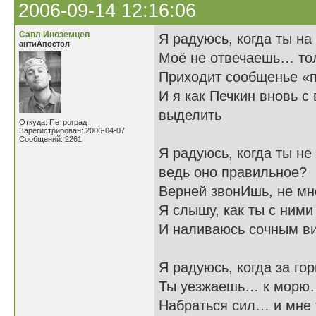
2006-09-14 12:16:06
Савл Иноземцев
Я радуюсь, когда ты на
антиАпостол
Моё не отвечаешь… то
Приходит сообщенье «п
И я как Печкин вновь с
выделить
Откуда: Петроград
Зарегистрирован: 2006-04-07
Сообщений: 2261
Я радуюсь, когда т
ведь оно правильное?
Верней звонИшь, не мне
Я слышу, как ты с ними
И наливаюсь сочным в
Я радуюсь, когда за го
Ты уезжаешь… к морю…
Набраться сил… и мне 