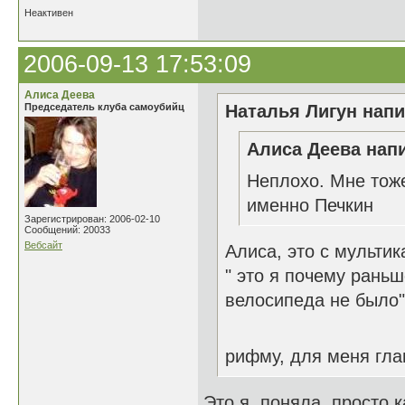
Неактивен
2006-09-13 17:53:09
Алиса Деева
Председатель клуба самоубийц
Наталья Лигун напи
Алиса Деева напи
Неплохо. Мне тоже
именно Печкин
Зарегистрирован: 2006-02-10
Сообщений: 20033
Вебсайт
Алиса, это с мультик
" это я почему рань
велосипеда не было"
рифму, для меня гл
Это я поняла, просто к