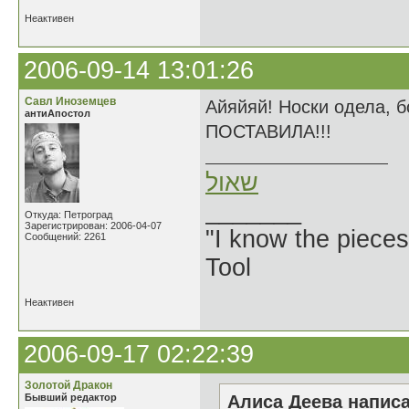
Неактивен
2006-09-14 13:01:26
Савл Иноземцев
Айяйяй! Носки одела,
антиАпостол
ПОСТАВИЛА!!!
שאול
_______
Откуда: Петроград
Зарегистрирован: 2006-04-07
"I know the pieces
Сообщений: 2261
Tool
Неактивен
2006-09-17 02:22:39
Золотой Дракон
Бывший редактор
Алиса Деева написа