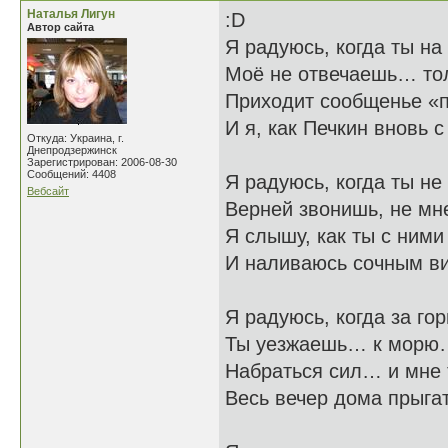
Наталья Лигун
:D
Автор сайта
Я радуюсь, когда ты на
Моё не отвечаешь… то
Приходит сообщенье «п
И я, как Печкин вновь 
Откуда: Украина, г.
Днепродзержинск
Зарегистрирован: 2006-08-30
Сообщений: 4408
Я радуюсь, когда ты не
Вебсайт
Верней звонишь, не мне
Я слышу, как ты с ними
И наливаюсь сочным в
Я радуюсь, когда за го
Ты уезжаешь… к морю…
Набраться сил… и мне 
Весь вечер дома прыгат