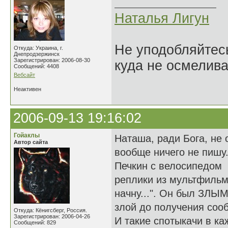
Наталья Лигун
Не уподобляйтесь
Откуда: Украина, г.
Днепродзержинск
Зарегистрирован: 2006-08-30
куда не осмелива
Сообщений: 4408
Вебсайт
Неактивен
2006-09-13 19:16:02
Гойаклы
Наташа, ради Бога, не 
Автор сайта
вообще ничего не пишу.
Печкин с велосипедом -
реплики из мультфильма:
начну...". Он был ЗЛЫ
злой до получения соо
Откуда: Кёнигсберг, Россия.
Зарегистрирован: 2006-04-26
И такие спотыкачи в ка
Сообщений: 829