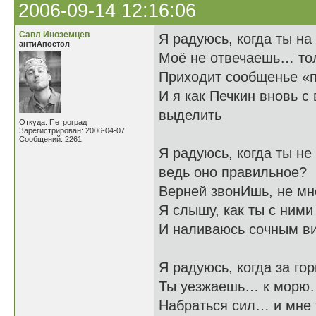
2006-09-14 12:16:06
Савл Иноземцев
Я радуюсь, когда ты на
антиАпостол
Моё не отвечаешь… то
Приходит сообщенье «п
И я как Печкин вновь с
выделить
Откуда: Петроград
Зарегистрирован: 2006-04-07
Сообщений: 2261
Я радуюсь, когда т
ведь оно правильное?
Верней звонИшь, не мне
Я слышу, как ты с ними
И наливаюсь сочным в
Я радуюсь, когда за го
Ты уезжаешь… к морю…
Набраться сил… и мне 