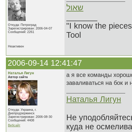
שאול
_______
"I know the pieces
Откуда: Петроград
Зарегистрирован: 2006-04-07
Сообщений: 2261
Tool
Неактивен
2006-09-14 12:41:47
Наталья Лигун
а я все команды хорош
Автор сайта
заваливаться на бок и
Наталья Лигун
Откуда: Украина, г.
Днепродзержинск
Не уподобляйтесь
Зарегистрирован: 2006-08-30
Сообщений: 4408
куда не осмелива
Вебсайт