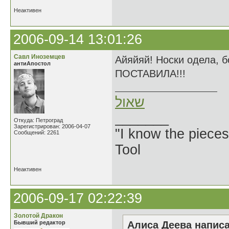
Неактивен
2006-09-14 13:01:26
Савл Иноземцев
Айяйяй! Носки одела,
антиАпостол
ПОСТАВИЛА!!!
שאול
_______
Откуда: Петроград
Зарегистрирован: 2006-04-07
"I know the pieces
Сообщений: 2261
Tool
Неактивен
2006-09-17 02:22:39
Золотой Дракон
Бывший редактор
Алиса Деева написа