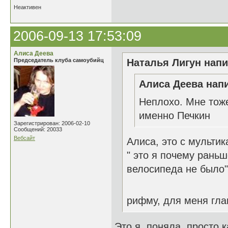
Неактивен
2006-09-13 17:53:09
Алиса Деева
Председатель клуба самоубийц
Наталья Лигун напи
Алиса Деева напи
Неплохо. Мне тоже
именно Печкин
Зарегистрирован: 2006-02-10
Сообщений: 20033
Вебсайт
Алиса, это с мультик
" это я почему рань
велосипеда не было"
рифму, для меня гл
Это я поняла, просто к