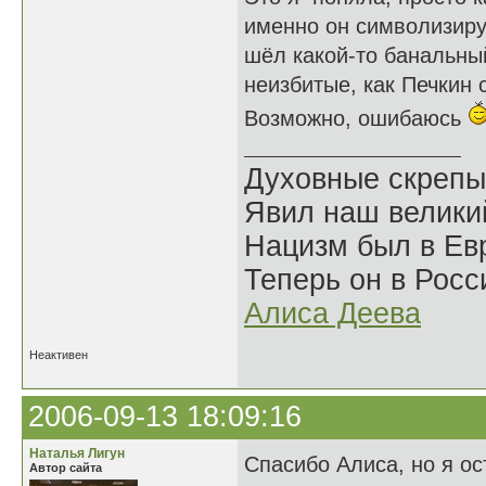
именно он символизиру
шёл какой-то банальный
неизбитые, как Печкин 
Возможно, ошибаюсь
Духовные скрепы
Явил наш велики
Нацизм был в Евр
Теперь он в Росс
Алиса Деева
Неактивен
2006-09-13 18:09:16
Наталья Лигун
Спасибо Алиса, но я ос
Автор сайта