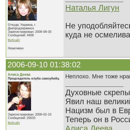
Наталья Лигун
Не уподобляйтесь
Откуда: Украина, г.
Днепродзержинск
Зарегистрирован: 2006-08-30
куда не осмелива
Сообщений: 4408
Вебсайт
Неактивен
2006-09-10 01:38:02
Алиса Деева
Неплохо. Мне тоже нра
Председатель клуба самоубийц
Духовные скрепы
Явил наш велики
Нацизм был в Евр
Зарегистрирован: 2006-02-10
Теперь он в Росс
Сообщений: 20033
Вебсайт
Алиса Деева