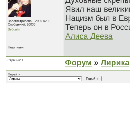
Духовные скрепы
Явил наш велики
Нацизм был в Евр
Зарегистрирован: 2006-02-10
Сообщений: 20033
Теперь он в Росс
Вебсайт
Алиса Деева
Неактивен
Страниц:
1
Форум
»
Лирика
Перейти