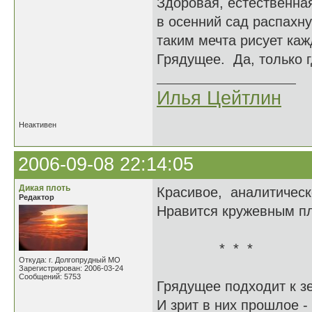
Здоровая, естественна
в осенний сад распахну
таким мечта рисует ка
Грядущее. Да, только г
Илья Цейтлин
Неактивен
2006-09-08 22:14:05
Дикая плоть
Красивое, аналитическ
Редактор
Нравится кружевным пл
* * *
Откуда: г. Долгопрудный МО
Зарегистрирован: 2006-03-24
Сообщений: 5753
Грядущее подходит к з
И зрит в них прошлое - 