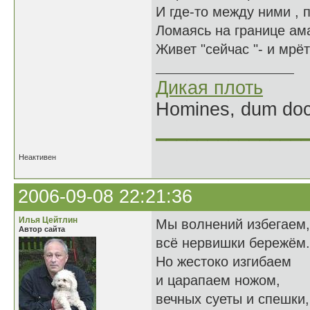
И где-то между ними ,
Ломаясь на границе ам
Живет "сейчас "- и мрёт
Дикая плоть
Homines, dum doce
______________
Неактивен
2006-09-08 22:21:36
Илья Цейтлин
Мы волнений избегаем,
Автор сайта
всё нервишки бережём.
Но жестоко изгибаем
и царапаем ножом,
вечных суеты и спешки,