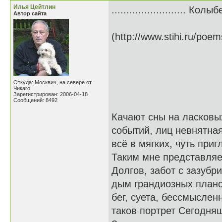
Илья Цейтлин
......................... Кол
Автор сайта
(http://www.stihi.ru/poe
Откуда: Москвич, на севере от
Чикаго
Зарегистрирован: 2006-04-18
Сообщений: 8492
Качают сны на ласковы
событий, лиц невнятная
всё в мягких, чуть при
Таким мне представляе
Долгов, забот с зазубр
дым грандиозных планов
бег, суета, бессмыслен
таков портрет Сегодняш