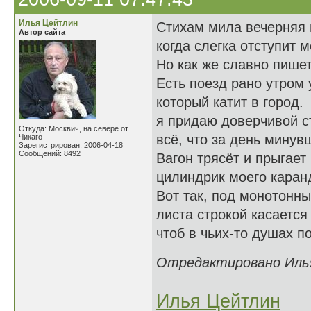
Илья Цейтлин
Стихам мила вечерняя 
Автор сайта
когда слегка отступит 
Но как же славно пишет
Есть поезд рано утром 
который катит в город.
я придаю доверчивой с
Откуда: Москвич, на севере от
всё, что за день минув
Чикаго
Зарегистрирован: 2006-04-18
Сообщений: 8492
Вагон трясёт и прыгает 
цилиндрик моего каран
Вот так, под монотонны
листа строкой касается
чтоб в чьих-то душах по
Отредактировано Илья 
Илья Цейтлин