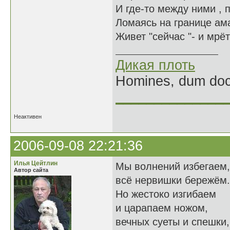
И где-то между ними ,
Ломаясь на границе ам
Живет "сейчас "- и мрёт
Дикая плоть
Homines, dum doce
______________
Неактивен
2006-09-08 22:21:36
Илья Цейтлин
Мы волнений избегаем,
Автор сайта
всё нервишки бережём.
Но жестоко изгибаем
и царапаем ножом,
вечных суеты и спешки,