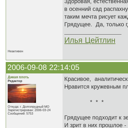
Здоровая, естественна
в осенний сад распахну
таким мечта рисует ка
Грядущее. Да, только г
Илья Цейтлин
Неактивен
2006-09-08 22:14:05
Дикая плоть
Красивое, аналитическ
Редактор
Нравится кружевным пл
* * *
Откуда: г. Долгопрудный МО
Зарегистрирован: 2006-03-24
Сообщений: 5753
Грядущее подходит к з
И зрит в них прошлое - 