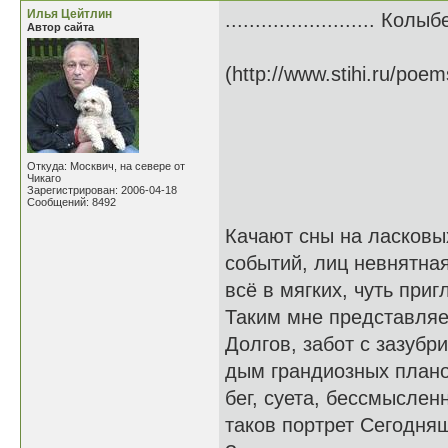
Илья Цейтлин
......................... Кол
Автор сайта
(http://www.stihi.ru/poe
Откуда: Москвич, на севере от
Чикаго
Зарегистрирован: 2006-04-18
Сообщений: 8492
Качают сны на ласковы
событий, лиц невнятная
всё в мягких, чуть при
Таким мне представляе
Долгов, забот с зазубр
дым грандиозных планов
бег, суета, бессмыслен
таков портрет Сегодняш