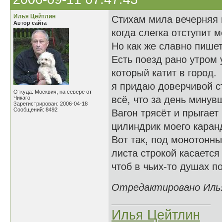
Илья Цейтлин
Стихам мила вечерняя 
Автор сайта
когда слегка отступит 
Но как же славно пишет
Есть поезд рано утром 
который катит в город.
я придаю доверчивой с
Откуда: Москвич, на севере от
всё, что за день минув
Чикаго
Зарегистрирован: 2006-04-18
Сообщений: 8492
Вагон трясёт и прыгает 
цилиндрик моего каран
Вот так, под монотонны
листа строкой касается
чтоб в чьих-то душах по
Отредактировано Илья 
Илья Цейтлин