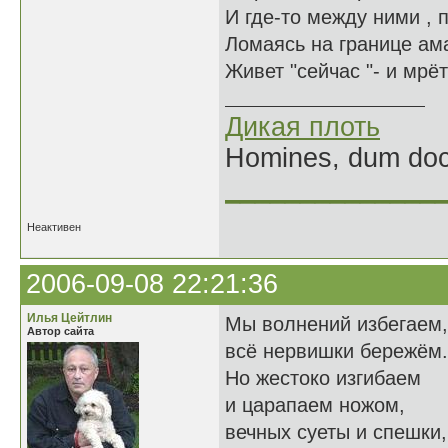
И где-то между ними ,
Ломаясь на границе ам
Живет "сейчас "- и мрёт
Дикая плоть
Homines, dum doce
______________
Неактивен
2006-09-08 22:21:36
Илья Цейтлин
Мы волнений избегаем,
Автор сайта
всё нервишки бережём.
Но жестоко изгибаем
и царапаем ножом,
вечных суеты и спешки,