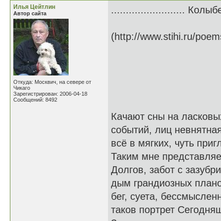
Илья Цейтлин
......................... Кол
Автор сайта
(http://www.stihi.ru/poe
Откуда: Москвич, на севере от
Чикаго
Зарегистрирован: 2006-04-18
Сообщений: 8492
Качают сны на ласковы
событий, лиц невнятная
всё в мягких, чуть при
Таким мне представляе
Долгов, забот с зазубр
дым грандиозных планов
бег, суета, бессмыслен
таков портрет Сегодняш