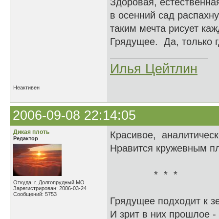
Здоровая, естественна
в осенний сад распахну
таким мечта рисует ка
Грядущее. Да, только г
Илья Цейтлин
Неактивен
2006-09-08 22:14:05
Дикая плоть
Красивое, аналитическ
Редактор
Нравится кружевным пл
* * *
Откуда: г. Долгопрудный МО
Зарегистрирован: 2006-03-24
Сообщений: 5753
Грядущее подходит к з
И зрит в них прошлое - 