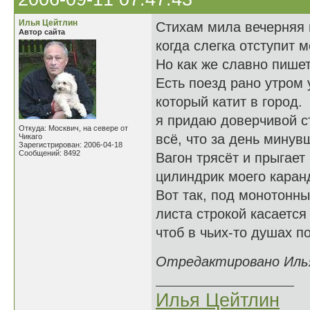
Илья Цейтлин
Стихам мила вечерняя 
Автор сайта
когда слегка отступит 
Но как же славно пишет
Есть поезд рано утром 
который катит в город.
я придаю доверчивой с
Откуда: Москвич, на севере от
всё, что за день минув
Чикаго
Зарегистрирован: 2006-04-18
Сообщений: 8492
Вагон трясёт и прыгает 
цилиндрик моего каран
Вот так, под монотонны
листа строкой касается
чтоб в чьих-то душах по
Отредактировано Илья 
Илья Цейтлин