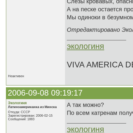
Слезы кровавых, опасн
А на песке остается пр
Мы одиноки в безумном
Отредактировано Эколо
экологиня
VIVA AMERICA 
Неактивен
2006-09-08 09:19:17
Экологиня
А так можно?
Латиноамериканка из Минска
По всем катренам получа
Откуда: СССР
Зарегистрирован: 2006-02-15
Сообщений: 1883
экологиня